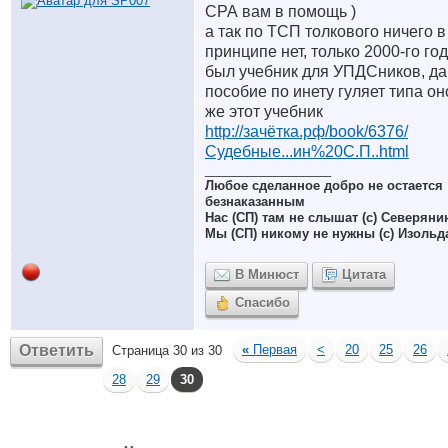
СРА вам в помощь )
а так по ТСП толкового ничего в
принципе нет, только 2000-го го
был учебник для УПДСников, да
пособие по инету гуляет типа он
же этот учебник
http://зачётка.рф/book/6376/
Судебные...ин%20С.П..html
__________________
Любое сделанное добро не остается
безнаказанным
Нас (СП) там не слышат (с) Северяни
Мы (СП) никому не нужны (с) Изольд
В Минюст
Цитата
Спасибо
Ответить
«
Первая
<
20
25
26
Страница 30 из 30
28
29
30