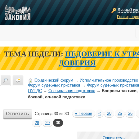
Личный ка
Регистраци
ТЕМА НЕДЕЛИ:
НЕДОВЕРИЕ К УТР
ДОВЕРИЯ
Юридический форум
→
Исполнительное производство
Форум судебных приставов
→
Форум судебных приставов
ОУПДС
→
Специальная подготовка
→
Вопросы тактики,
боевой, огневой подготовки
Ответить
«
Первая
<
20
25
26
Страница 30 из 30
28
29
30
Опции темы