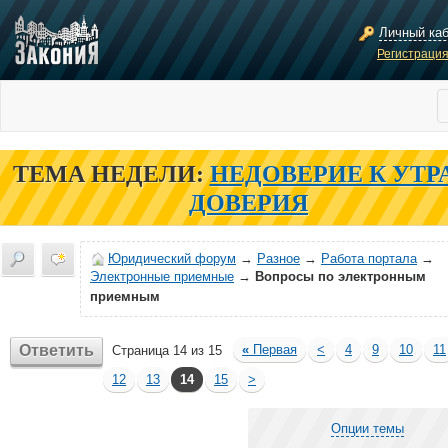
Личный ка
Регистраци
ТЕМА НЕДЕЛИ:
НЕДОВЕРИЕ К УТР
ДОВЕРИЯ
Юридический форум
→
Разное
→
Работа портала
→
Электронные приемные
→
Вопросы по электронным
приемным
Ответить
«
Первая
<
4
9
10
11
Страница 14 из 15
12
13
14
15
>
Опции темы