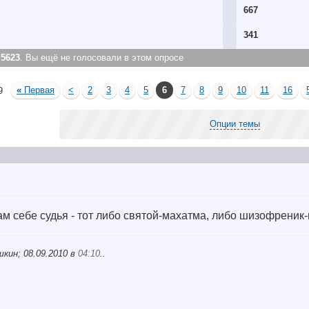
667
341
:
5623
. Вы ещё не голосовали в этом опросе
«
Первая
<
2
3
4
5
6
7
8
9
10
11
16
9
Опции темы
сам себе судья - тот либо святой-махатма, либо шизофреник-
кин; 08.09.2010 в
04:10
..