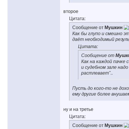
второе
Цитата:
Сообщение от
Мушкин
Как бы глупо и смешно это
даёт необходимый резул
Цитата:
Сообщение от
Мушк
Как на каждой пачке 
и судебном зале надо
растлевает"..
Пусть до кого-то не дох
ему другие более внушае
ну и на третье
Цитата:
Сообщение от
Мушкин