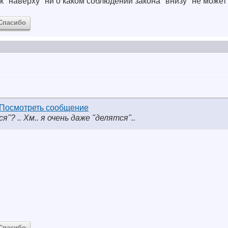
 "наверху" ни о каком соблюдении закона "внизу" не может б
Спасибо
я"? .. Хм.. я очень даже "делятся"..
Спасибо