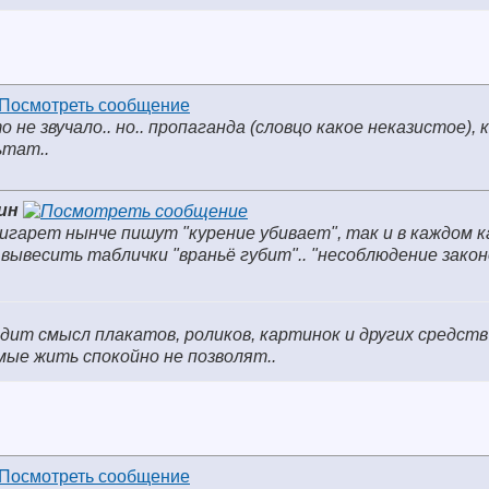
 не звучало.. но.. пропаганда (словцо какое неказистое), 
ьтат..
ин
сигарет нынче пишут "курение убивает", так и в каждом 
 вывесить таблички "враньё губит".. "несоблюдение закон
одит смысл плакатов, роликов, картинок и других средств
мые жить спокойно не позволят..