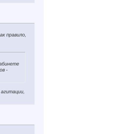
как правило,
кабинете
ов -
 агитации,