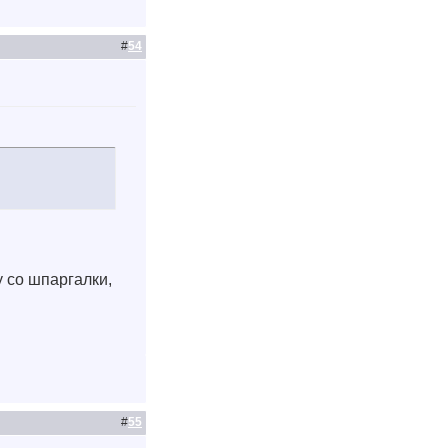
#
54
у со шпаргалки,
#
55