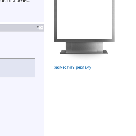
ыть и речи...
#
53
разместить рекламу