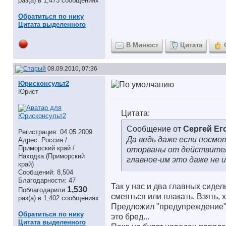
раз(а) в 1,473 сообщениях
Обратиться по нику
Цитата выделенного
В Минюст
Цитата
08.09.2010, 07:36
Юрисконсульт2
Юрист
Цитата:
Сообщение от
Сергей Ег
Регистрация: 04.05.2009
Да ведь даже если посмот
Адрес: Россия /
Приморский край /
оторваны от действитель
Находка (Приморский
главное-им это даже не 
край)
Сообщений: 8,504
Благодарности: 47
Так у нас и два главных сидел
1,530
Поблагодарили
смеяться или плакать. Взять
раз(а) в 1,402 сообщениях
Предложил "предупреждение" о
Обратиться по нику
это бред...
Цитата выделенного