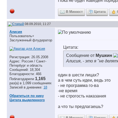
Пока не будет наведен порядок
В Минюст
Цитата
08.09.2010, 11:27
Алисия
Пользователь+
Заслуженный флудератор
Цитата:
Сообщение от
Мушкин
Регистрация: 26.05.2008
Алисия, - это я "не делятс
Адрес: Россия / Санкт-
Петербург и область
Сообщений: 18,304
Благодарности: 466
один в шести лицах?
1,165
Поблагодарили
а в чем суть идеи, ведь это
раз(а) в 1,099 сообщениях
- не программа го-ва
Записей в дневнике:
18
-не время
Обратиться по нику
- не строгость наказания
Цитата выделенного
а что ты предлагаешь?
В Минюст
Цитата