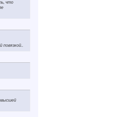
ть, что
ле
 повязкой..
аивысшей