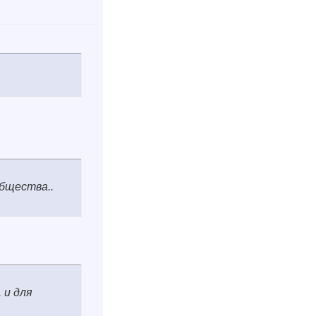
бщества..
 и для