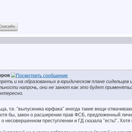
Спасибо
оров
реть и на образованных в юридическом плане сидельцев из
ности напрочь, они не занют как это будет применятьс
интересно.
ьца, т.е. "выпускника юрфака" иногда такие вещи отмачивают
, хотя бы, закон о расширении прав ФСБ, предложенный ли
 несовершенном преступлении и ГД сказала "есть!". Хотя 