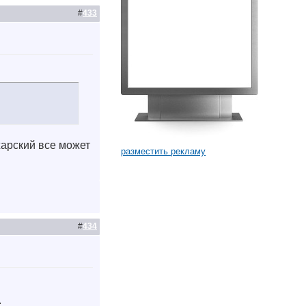
#
433
жарский все может
разместить рекламу
#
434
.