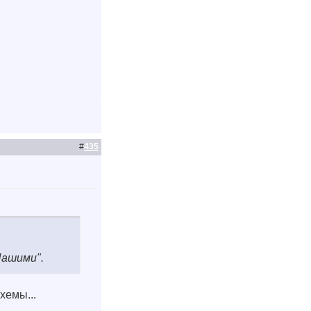
#
435
Нашими".
хемы...