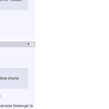
#
437
бом (типа
.
ческом бомонде (в