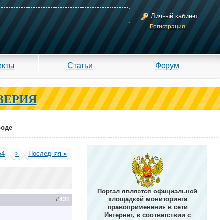
Личный кабинет
Регистрация
екты
Статьи
Форум
ВЕРИЯ
воде
54
>
Последняя
»
Портал является официальной
площадкой мониторинга
#
431
правоприменения в сети
Интернет, в соответствии с