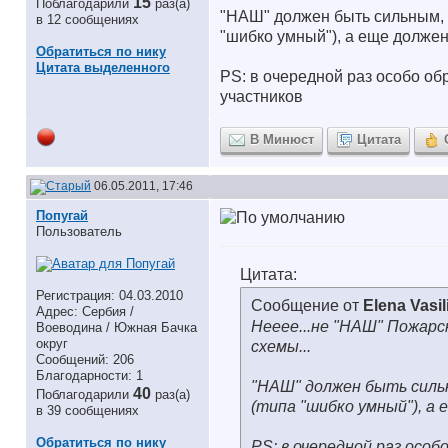
15
Поблагодарили
раз(а)
"НАШ" должен быть сильным,
в 12 сообщениях
"шибко умный"), а еще должен
Обратиться по нику
Цитата выделенного
PS: в очередной раз особо об
участников
В Минюст
Цитата
06.05.2011, 17:46
Попугай
Пользователь
Цитата:
Регистрация: 04.03.2010
Сообщение от
Elena Vasil
Адрес: Сербия /
Нееее...не "НАШ" Пожарс
Воеводина / Южная Бачка
округ
схемы...
Сообщений: 206
Благодарности: 1
"НАШ" должен быть силь
40
Поблагодарили
раз(а)
(типа "шибко умный"), а 
в 39 сообщениях
Обратиться по нику
PS: в очередной раз особ