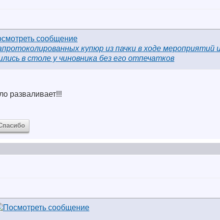
апротоколированных купюр из пачки в ходе мероприятий 
ились в столе у чиновника без его отпечатков
ло разваливает!!!
Спасибо