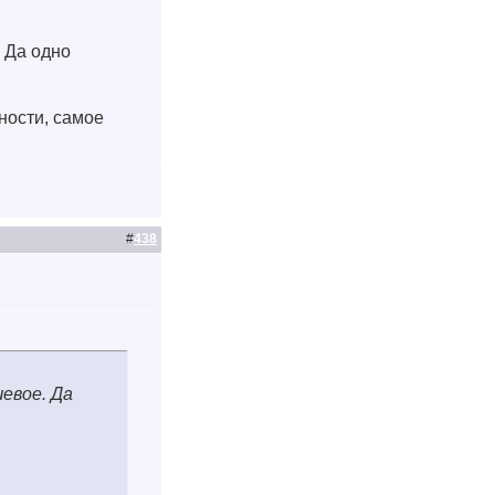
. Да одно
ности, самое
#
438
шевое. Да