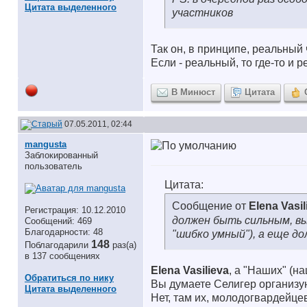
Цитата выделенного
участников
Так он, в принципе, реальный
Если - реальный, то где-то и 
В Минюст
Цитата
07.05.2011, 02:44
mangusta
Заблокированный
пользователь
Цитата:
Сообщение от
Elena Vasil
Регистрация: 10.12.2010
должен быть сильным, в
Сообщений: 469
Благодарности: 48
"шибко умный"), а еще до
148
Поблагодарили
раз(а)
в 137 сообщениях
Elena Vasilieva
, а "Наших" (на
Обратиться по нику
Вы думаете Селигер организ
Цитата выделенного
Нет, там их, молодогвардейце