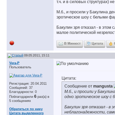
т.ч. и в силовых структурах) н
М.б., и просили у Бакулина де
эротическое шоу с белыми фа
Бакулин зря отказал - в этом
малое политической незрело
В Минюст
Цитата
09.05.2011, 15:11
Vera-P
Пользователь
Цитата:
Регистрация: 20.04.2011
Сообщение от
mangusta
Сообщений: 37
М.б., и просили у Бакули
Благодарности: 0
6
одно эротическое шоу с 
Поблагодарили
раз(а) в
5 сообщениях
Бакулин зря отказал - в 
Обратиться по нику
неблагонадежности, сам
Цитата выделенного