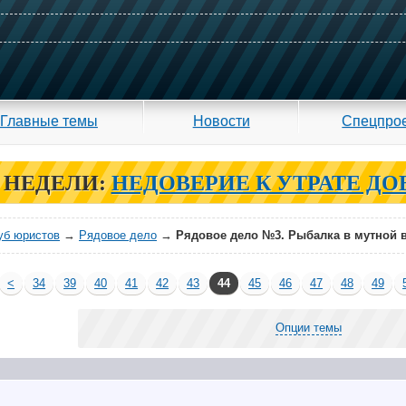
Главные темы
Новости
Спецпро
 НЕДЕЛИ:
НЕДОВЕРИЕ К УТРАТЕ ДО
уб юристов
→
Рядовое дело
→
Рядовое дело №3. Рыбалка в мутной 
<
34
39
40
41
42
43
44
45
46
47
48
49
Опции темы