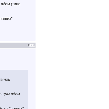
лбом (типа
"наших"
#
436
чатой
ающим лбом
о из "наших"