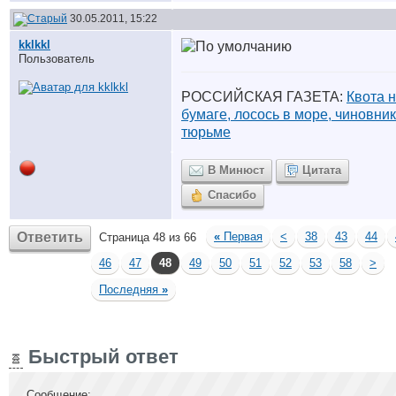
30.05.2011, 15:22
kklkkl
Пользователь
РОССИЙСКАЯ ГАЗЕТА:
Квота 
бумаге, лосось в море, чиновник
тюрьме
В Минюст
Цитата
Спасибо
Ответить
«
Первая
<
38
43
44
Страница 48 из 66
46
47
48
49
50
51
52
53
58
>
Последняя
»
Быстрый ответ
Сообщение: