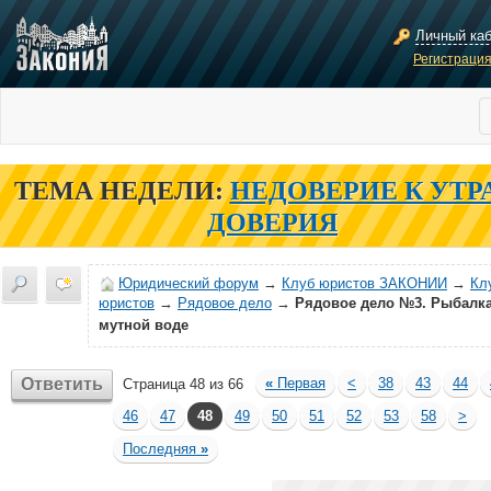
Личный ка
Регистраци
ТЕМА НЕДЕЛИ:
НЕДОВЕРИЕ К УТР
ДОВЕРИЯ
Юридический форум
→
Клуб юристов ЗАКОНИИ
→
Кл
юристов
→
Рядовое дело
→
Рядовое дело №3. Рыбалка
мутной воде
Ответить
«
Первая
<
38
43
44
Страница 48 из 66
46
47
48
49
50
51
52
53
58
>
Последняя
»