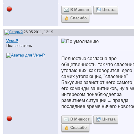
В Минюст
Цитата
Спасибо
26.05.2011, 12:19
Vera-P
Пользователь
Полностью согласна про
общетвенность, так что спасени
утопающих, как говорится, дело
самих утопающих, "спасение"
Бакулина завист от него самого 
его команды защитников, ну а м
интересом понаблюдает за
развитием ситуации ... правда
последнее время ничего нового
В Минюст
Цитата
Спасибо