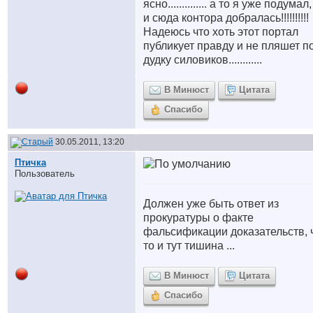
ясно.............. а то я уже подумал
и сюда контора добралась!!!!!!!!!!
Надеюсь что хоть этот портал
публикует правду и не пляшет п
дудку силовиков............
В Минюст
Цитата
Спасибо
30.05.2011, 13:20
Птичка
Пользователь
Должен уже быть ответ из
прокуратуры о факте
фальсификации доказательств, 
то и тут тишина ...
В Минюст
Цитата
Спасибо