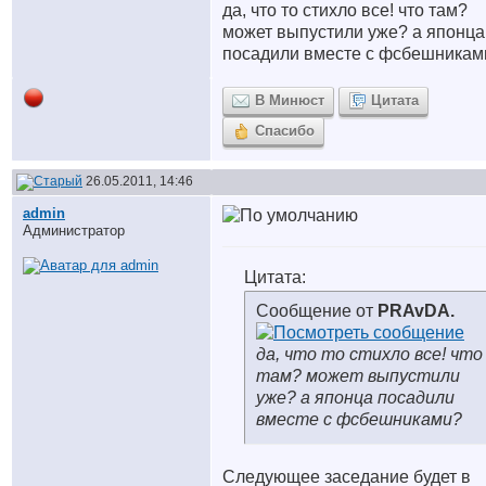
да, что то стихло все! что там?
может выпустили уже? а японца
посадили вместе с фсбешникам
В Минюст
Цитата
Спасибо
26.05.2011, 14:46
аdmin
Администратор
Цитата:
Сообщение от
PRAvDA.
да, что то стихло все! что
там? может выпустили
уже? а японца посадили
вместе с фсбешниками?
Следующее заседание будет в