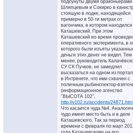
подсунуты двумя браконьерами
Шляпцевым и Сокирко в канистр
стоящую в лодке, находящейся
примерно в 50-ти метрах от
вагончика, в котором находился
Каташевский. При этом
Каташевский во время проведе
оперативного эксперимента, в х
которого были изъяты указанны
деньги этих денег не видел. Тем
менее, руководитель Калачёвск
СУ СК Пучков, не замедлил
высказаться на одном из порта
в Интренете, что ими схвачен с
поличным рыбинспектор-взяточ
(информационное агенство
"ВЫСОТА 102",
http://v102.ru/accidents/24871.htm
Что касается чуда №4. Аналоги
чудо имеет место быть и в деле
Каташевского. Так за период
времени с февраля по март 201
года Каташевскому на его