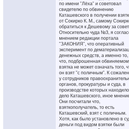
по имени "Лёха" и советовал
свидетелю по обвинению
Каташевского в получении взят
от Сокирко К. М., самому Сокирк
обратиться к Дешевому за совет
Относительно чуда №3, я соглас
мнением редакции портала
"ЗАКОНИЯ", что оперативный
эксперимент по дематериализа
денежных средств, а именно то,
что, подброшенная обвиняемом
взятка не может означать того, ч
он взят "с поличным". К сожале
у сотрудников правоохранитель
органов, прокуратуры и суда, в
производстве которых находило
дело Каташевского, иное мнение
Они посчитали что,
взяткополучатель, то есть
Каташевский, взят с поличным.
Хотя, как было установлено в су
деньги под видом взятки были