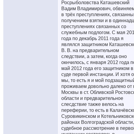
Росрыболовства Каташевский
Вадим Владимирович, обвиняе
в трёх преступлениях, связанны
получением взятки и в одиннад
преступлениях связанных со
служебным подлогом. С мая 20
года по декабрь 2011 года я
являлся защитником Каташевск
В. В. на предварительном
следствии, а затем, когда оно
окнчилось, с января 2012 года п
май 2012 года его защитником в
суде первой инстанции. И хотя 
мы, то есть я и мой подзащитны
проживаем довольно далеко от г
Москвы в ст. Обливской Ростовс
области и предварительное
слесдствие также велось на
переферии, то есть в Калачёвск
Суровикинском и Котельниковс
районах Волгоградской области,
судебное рассмотрение в перво