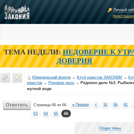
Личный ка
Регистраци
ТЕМА НЕДЕЛИ:
НЕДОВЕРИЕ К УТР
ДОВЕРИЯ
Юридический форум
→
Клуб юристов ЗАКОНИИ
→
Кл
юристов
→
Рядовое дело
→
Рядовое дело №3. Рыбалка
мутной воде
Ответить
«
Первая
<
16
56
61
Страница 66 из 66
63
64
65
66
Опции темы