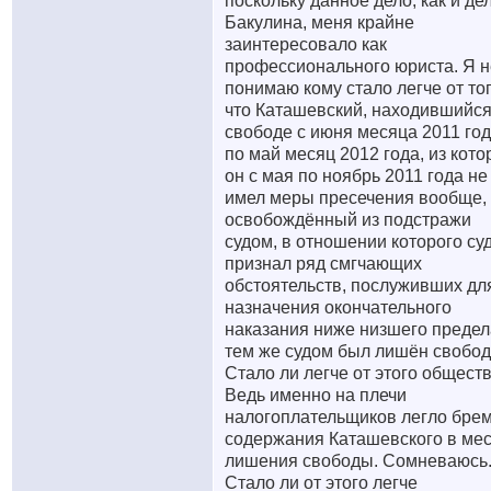
поскольку данное дело, как и де
Бакулина, меня крайне
заинтересовало как
профессионального юриста. Я н
понимаю кому стало легче от тог
что Каташевский, находившийся
свободе с июня месяца 2011 го
по май месяц 2012 года, из кот
он с мая по ноябрь 2011 года не
имел меры пресечения вообще,
освобождённый из подстражи
судом, в отношении которого су
признал ряд смгчающих
обстоятельств, послуживших дл
назначения окончательного
наказания ниже низшего предел
тем же судом был лишён свобод
Стало ли легче от этого общест
Ведь именно на плечи
налогоплательщиков легло бре
содержания Каташевского в мес
лишения свободы. Сомневаюсь
Стало ли от этого легче