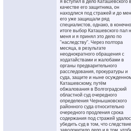
я вступил в дело Каташевского 
качестве его защитника, он
находлися под стражей и до ме
его уже защищали ряд
специалистов, однако, в конечн
итоге выбор Каташевского пал 
меня и я принял это дело по
"наследству". Через полтора
месяца, в результате
неоднократного обращения с
ходатайствами и жалобами в
органы предварительного
расследования, прокуратуры и
суда, защите и ныне осужденно
Каташевскому, путём
обжалования в Волгоградский
областной суд очередного
определения Чернышковского
районного суда относительно
очередного продления срока
содержания под стражей удалос
убедить суд в том, что следстви
заволокитило дело и в том, что