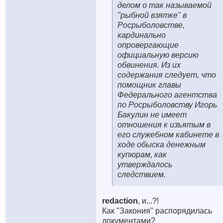
делом о так называемой
"рыбной взятке" в
Росрыболовстве,
кардинально
опровергающие
официальную версию
обвинения. Из их
содержания следует, что
помощник главы
Федерального агентства
по Росрыболовству Игорь
Бакулин не имеет
отношения к изъятым в
его служебном кабинете в
ходе обыска денежным
купюрам, как
утверждалось
следствием.
redaction
, и...?!
Как "Закония" распорядилась
документами?