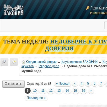
Личный ка
Регистраци
ТЕМА НЕДЕЛИ:
НЕДОВЕРИЕ К УТР
ДОВЕРИЯ
Юридический форум
→
Клуб юристов ЗАКОНИИ
→
Кл
юристов
→
Рядовое дело
→
Рядовое дело №3. Рыбалка
мутной воде
Ответить
«
Первая
<
4
5
6
7
Страница 9 из 66
9
10
11
12
13
14
19
59
>
Последняя
»