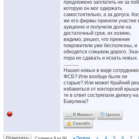
предложено заплатить не за поб
которую он мог одержать
самостоятельно, а за допуск. Ко
же его фирмы приняли участие 
аукционе и получили доли на
достаточный срок, их хозяин,
видимо, решил, что прежние
покровители уже бесполезны, и
обходятся слишком дорого. Знач
пора их сдавать и искать новых.
............
Нашел новых в виде сотруднико
ФСБ? Или вообще были ли
старые? Или может Крайний ре
избавиться от конторской крыши
те в ответ состряпали делюгу на
Бакулина?
В Минюст
Цитата
Спасибо
Ответить
«
Первая
<
4
5
6
7
Страница 9 из 66