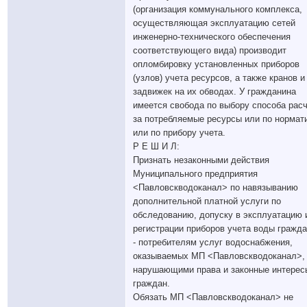
(организация коммунального комплекса,
осуществляющая эксплуатацию сетей
инженерно-технического обеспечения
соответствующего вида) производит
опломбировку установленных приборов
(узлов) учета ресурсов, а также кранов и
задвижек на их обводах. У гражданина
имеется свобода по выбору способа рас
за потребляемые ресурсы или по нормати
или по прибору учета.
Р Е Ш И Л:
Признать незаконными действия
Муниципального предприятия
<Павловскводоканал> по навязыванию
дополнительной платной услуги по
обследованию, допуску в эксплуатацию 
регистрации приборов учета воды гражд
- потребителям услуг водоснабжения,
оказываемых МП <Павловскводоканал>, 
нарушающими права и законные интерес
граждан.
Обязать МП <Павловскводоканал> не