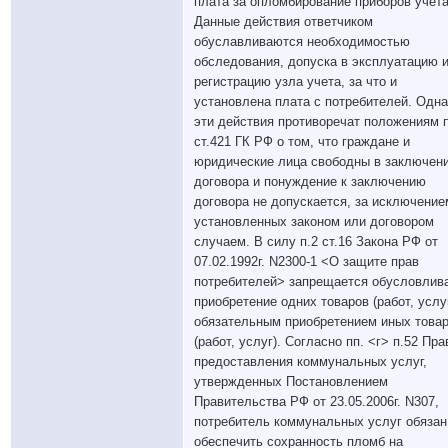
плата за опломбирование приборов учета
Данные действия ответчиком
обуславливаются необходимостью
обследования, допуска в эксплуатацию 
регистрацию узла учета, за что и
установлена плата с потребителей. Одна
эти действия противоречат положениям п
ст.421 ГК РФ о том, что граждане и
юридические лица свободны в заключен
договора и понуждение к заключению
договора не допускается, за исключение
установленных законом или договором
случаем. В силу п.2 ст.16 Закона РФ от
07.02.1992г. N2300-1 <О защите прав
потребителей> запрещается обусловлив
приобретение одних товаров (работ, услу
обязательным приобретением иных това
(работ, услуг). Согласно пп. <г> п.52 Пр
предоставления коммунальных услуг,
утвержденных Постановлением
Правительства РФ от 23.05.2006г. N307,
потребитель коммунальных услуг обязан
обеспечить сохранность пломб на