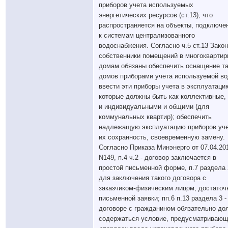
приборов учета используемых
энергетических ресурсов (ст.13), что
распространяется на объекты, подключе
к системам централизованного
водоснабжения. Согласно ч.5 ст.13 Зако
собственники помещений в многокварти
домам обязаны обеспечить оснащение т
домов приборами учета используемой во
ввести эти приборы учета в эксплуатаци
которые должны быть как коллективные, 
и индивидуальными и общими (для
коммунальных квартир); обеспечить
надлежащую эксплуатацию приборов уче
их сохранность, своевременную замену.
Согласно Приказа Минэнерго от 07.04.201
N149, п.4 ч.2 - договор заключается в
простой письменной форме, п.7 раздела 
для заключения такого договора с
заказчиком-физическим лицом, достаточ
письменной заявки; пп.6 п.13 раздела 3 -
договоре с гражданином обязательно до
содержаться условие, предусматриваю