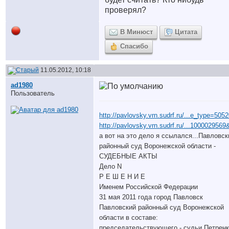
проверял?
В Минюст
Цитата
Спасибо
11.05.2012, 10:18
ad1980
Пользователь
http://pavlovsky.vrn.sudrf.ru/...e_type=505
http://pavlovsky.vrn.sudrf.ru/...1000029569
а вот на это дело я ссылался...Павловск
районный суд Воронежской области -
СУДЕБНЫЕ АКТЫ
Дело N
Р Е Ш Е Н И Е
Именем Российской Федерации
31 мая 2011 года город Павловск
Павловский районный суд Воронежской
области в составе:
председательствующего - судьи Петрен