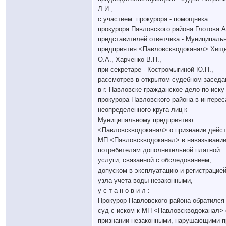
Л.И.,
с участием: прокурора - помощника
прокурора Павловского района Глотова А
представителей ответчика - Муниципаль
предприятия <Павловскводоканал> Хищ
О.А., Харченко В.П.,
при секретаре - Костромыгиной Ю.П.,
рассмотрев в открытом судебном заседа
в г. Павловске гражданское дело по иску
прокурора Павловского района в интерес
неопределенного круга лиц к
Муниципальному предприятию
<Павловскводоканал> о признании дейс
МП <Павловскводоканал> в навязывани
потребителям дополнительной платной
услуги, связанной с обследованием,
допуском в эксплуатацию и регистрацие
узла учета воды незаконными,
у с т а н о в и л :
Прокурор Павловского района обратился
суд с иском к МП <Павловскводоканал> 
признании незаконными, нарушающими п