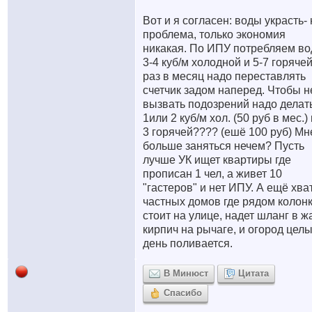
Вот и я согласен: воды украсть- 
проблема, только экономия
никакая. По ИПУ потребляем в
3-4 куб/м холодной и 5-7 горячей
раз в месяц надо переставлять
счетчик задом наперед. Чтобы н
вызвать подозрений надо делат
1или 2 куб/м хол. (50 руб в мес.) 
3 горячей???? (ешё 100 руб) Мн
больше заняться нечем? Пусть
лучше УК ищет квартиры где
прописан 1 чел, а живет 10
"гастеров" и нет ИПУ. А ещё хва
частных домов где рядом колон
стоит на улице, надет шланг в ж
кирпич на рычаге, и огород цел
день поливается.
В Минюст
Цитата
Спасибо