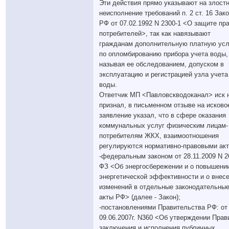
Эти действия прямо указывают на злост
неисполнение требований п. 2 ст. 16 Зак
РФ от 07.02.1992 N 2300-1 <О защите пр
потребителей>, так как навязывают
гражданам дополнительную платную усл
по опломбированию прибора учета воды,
называя ее обследованием, допуском в
эксплуатацию и регистрацией узла учета
воды.
Ответчик МП <Павловскводоканал> иск 
признал, в письменном отзыве на исково
заявление указал, что в сфере оказания
коммунальных услуг физическим лицам-
потребителям ЖКХ, взаимоотношения
регулируются нормативно-правовыми акт
-федеральным законом от 28.11.2009 N 2
ФЗ <Об энергосбережении и о повышени
энергетической эффективности и о внес
изменений в отдельные законодательны
акты РФ> (далее - Закон);
-постановлениями Правительства РФ: от
09.06.2007г. N360 <Об утверждении Прав
заключения и исполнения публичных