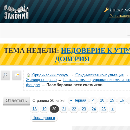
Личный ка
Регистраци
ТЕМА НЕДЕЛИ:
НЕДОВЕРИЕ К УТР
ДОВЕРИЯ
Юридический форум
→
Юридическая консультация
→
Жилищное право
→
Плата за жилье, управление жилищн
фондом
→
Пломбировка всех счетчиков
Ответить
«
Первая
<
10
15
16
Страница 20 из 26
18
19
20
21
22
23
24
25
>
Последняя
»