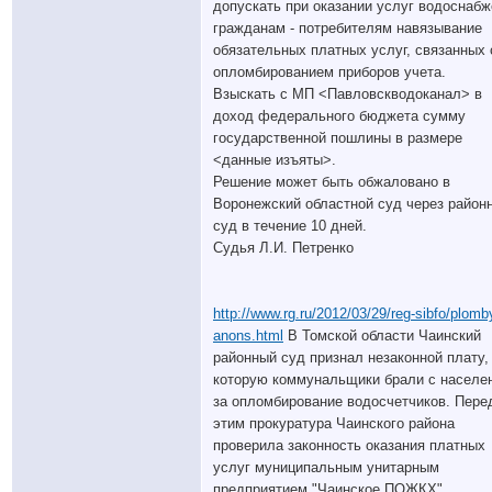
допускать при оказании услуг водоснаб
гражданам - потребителям навязывание
обязательных платных услуг, связанных 
опломбированием приборов учета.
Взыскать с МП <Павловскводоканал> в
доход федерального бюджета сумму
государственной пошлины в размере
<данные изъяты>.
Решение может быть обжаловано в
Воронежский областной суд через район
суд в течение 10 дней.
Судья Л.И. Петренко
http://www.rg.ru/2012/03/29/reg-sibfo/plomb
anons.html
В Томской области Чаинский
районный суд признал незаконной плату,
которую коммунальщики брали с населе
за опломбирование водосчетчиков. Пере
этим прокуратура Чаинского района
проверила законность оказания платных
услуг муниципальным унитарным
предприятием "Чаинское ПОЖКХ".