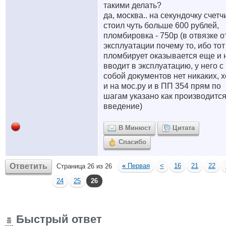
такими делать?
да, москва.. на секундочку счетч
стоил чуть больше 600 рублей,
пломбировка - 750р (в отвязке о
эксплуатации почему то, ибо тот
пломбирует оказывается еще и 
вводит в эксплуатацию, у него с
собой документов нет никаких, х
и на мос.ру и в ПП 354 прям по
шагам указано как производитс
введение)
В Минюст
Цитата
Спасибо
Ответить
«
Первая
<
16
21
22
Страница 26 из 26
24
25
26
Быстрый ответ