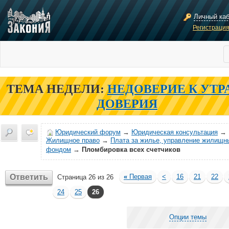
Личный ка
Регистраци
ТЕМА НЕДЕЛИ:
НЕДОВЕРИЕ К УТР
ДОВЕРИЯ
Юридический форум
→
Юридическая консультация
→
Жилищное право
→
Плата за жилье, управление жилищн
фондом
→
Пломбировка всех счетчиков
Ответить
«
Первая
<
16
21
22
Страница 26 из 26
24
25
26
Опции темы