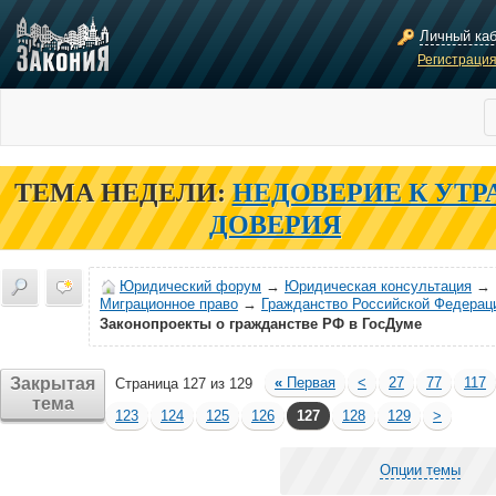
Личный ка
Регистраци
ТЕМА НЕДЕЛИ:
НЕДОВЕРИЕ К УТР
ДОВЕРИЯ
Юридический форум
→
Юридическая консультация
→
Миграционное право
→
Гражданство Российской Федерац
Законопроекты о гражданстве РФ в ГосДуме
Закрытая
«
Первая
<
27
77
117
Страница 127 из 129
тема
123
124
125
126
127
128
129
>
Опции темы