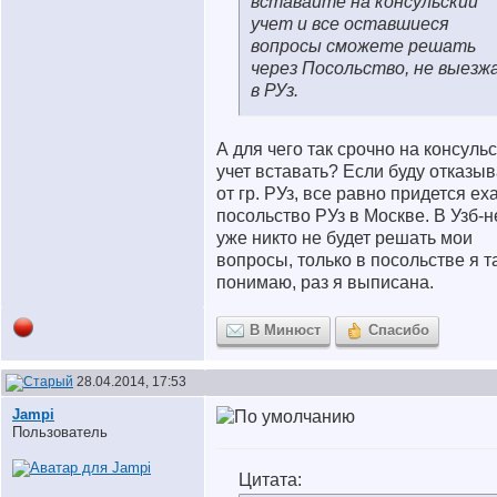
вставайте на консульский
учет и все оставшиеся
вопросы сможете решать
через Посольство, не выезж
в РУз.
А для чего так срочно на консуль
учет вставать? Если буду отказы
от гр. РУз, все равно придется ех
посольство РУз в Москве. В Узб-н
уже никто не будет решать мои
вопросы, только в посольстве я т
понимаю, раз я выписана.
В Минюст
Спасибо
28.04.2014, 17:53
Jampi
Пользователь
Цитата: