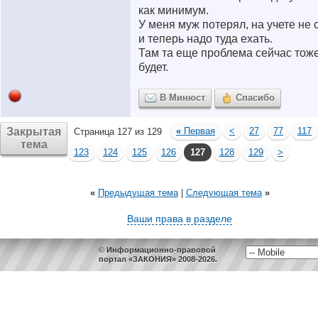
как минимум.
У меня муж потерял, на учете не 
и теперь надо туда ехать.
Там та еще проблема сейчас тож
будет.
В Минюст
Спасибо
Закрытая
«
Первая
<
27
77
117
Страница 127 из 129
тема
123
124
125
126
127
128
129
>
«
Предыдущая тема
|
Следующая тема
»
Ваши права в разделе
© Информационно-правовой
портал «ЗАКОНИЯ» 2008-2026.