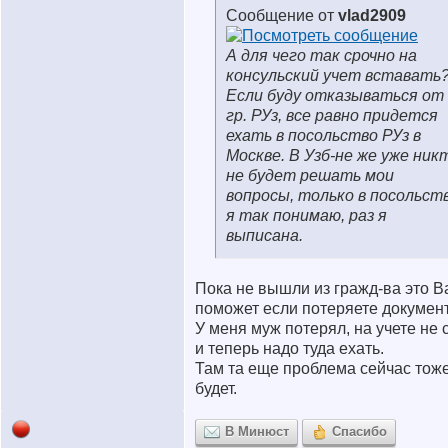
Сообщение от
vlad2909
А для чего так срочно на
консульский учет вставать
Если буду отказываться от
гр. РУз, все равно придется
ехать в посольство РУз в
Москве. В Узб-не же уже ник
не будет решать мои
вопросы, только в посольст
я так понимаю, раз я
выписана.
Пока не вышли из гражд-ва это В
поможет если потеряете докумен
У меня муж потерял, на учете не 
и теперь надо туда ехать.
Там та еще проблема сейчас тож
будет.
В Минюст
Спасибо