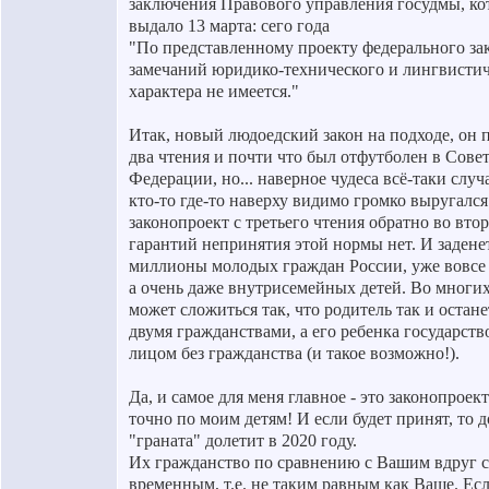
заключения Правового управления госудмы, ко
выдало 13 марта: сего года
"По представленному проекту федерального за
замечаний юридико-технического и лингвистич
характера не имеется."
Итак, новый людоедский закон на подходе, он 
два чтения и почти что был отфутболен в Сове
Федерации, но... наверное чудеса всё-таки случ
кто-то где-то наверху видимо громко выругался
законопроект с третьего чтения обратно во втор
гарантий непринятия этой нормы нет. И задене
миллионы молодых граждан России, уже вовсе 
а очень даже внутрисемейных детей. Во многих
может сложиться так, что родитель так и остане
двумя гражданствами, а его ребенка государств
лицом без гражданства (и такое возможно!).
Да, и самое для меня главное - это законопроект
точно по моим детям! И если будет принят, то д
"граната" долетит в 2020 году.
Их гражданство по сравнению с Вашим вдруг с
временным, т.е. не таким равным как Ваше. Ес