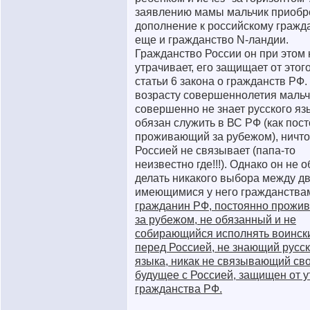
заявлению мамы мальчик приобр
дополнение к российскому гражд
еще и гражданство N-ландии.
Гражданство России он при этом 
утрачивает, его защищает от этого
статьи 6 закона о гражданств РФ.
возрасту совершеннолетия мальч
совершенно не знает русского яз
обязан служить в ВС РФ (как пос
проживающий за рубежом), ничто 
Россией не связывает (папа-то
неизвестно где!!!). Однако он не 
делать никакого выбора между д
имеющимися у него гражданствам
гражданин РФ, постоянно прожи
за рубежом, не обязанный и не
собирающийся исполнять воинск
перед Россией, не знающий русск
языка, никак не связывающий св
будущее с Россией, защищен от 
гражданства РФ.