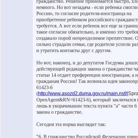
гражданство. Решение принимается быстро, хл
немного. Но вот незадача - если ребенка смогли
Россию, то согласие родителя-иностранца на
приобретение ребенком российского гражданст
требуется. А вот если ребенок все еще за границ
такое согласие обязательно, и именно это треб
создавало порой непреодолимое препятствие. 
сильно страдали семьи, где родители успели ра
и утратить контакты друг с другом.
Но вот, наконец, и до депутатов Госдумы дошло
действующей редакции закона о гражданстве ча
статьи 14 отдает преференции иностранцам, а н
гражданам России! Так возникла идея законоп
61423-6
(
http://www.asozd2.duma.gov.ru/main.nsf/(
Spr
OpenAgent&RN=61423-6), который заключался 
лишь в укорачивании текста пункта "а" части 6 
закона о гражданстве.
Сегодня эта норма выглядит так:
"6. В гражданство Российской Федерации при