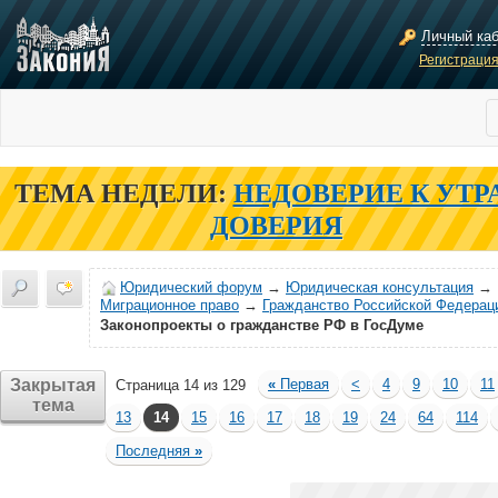
Личный ка
Регистраци
ТЕМА НЕДЕЛИ:
НЕДОВЕРИЕ К УТР
ДОВЕРИЯ
Юридический форум
→
Юридическая консультация
→
Миграционное право
→
Гражданство Российской Федерац
Законопроекты о гражданстве РФ в ГосДуме
Закрытая
«
Первая
<
4
9
10
11
Страница 14 из 129
тема
13
14
15
16
17
18
19
24
64
114
Последняя
»