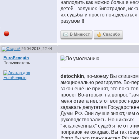
наплодить как можно больше нес
детей - золушек-бипатридов, иска
их судьбы и просто поиздеваться
разумом!!!
В Минюст
Спасибо
26.04.2013, 22:44
EuroPenguin
Пользователь
detochkin
, по-моему Вы слишком
эмоционально реагируете. Во-пе
закон ещё не принят, это пока тол
проект. Во-вторых, на вопрос "зач
меня ответа нет, этот вопрос надо
задавать депутатам Государстве
Думы РФ. Они лучше знают, чем 
руководствовались. Но никаких
"искалеченных" судеб я не от эти
поправок не ожидаю. Вы так гово
будто бы это гражданство РФ так