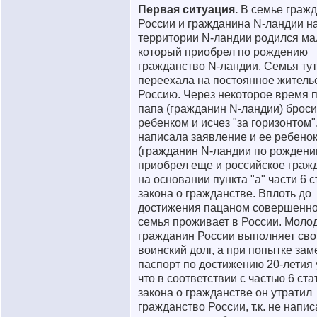
Первая ситуация.
В семье гражд
России и гражданина N-ландии н
территории N-ландии родился ма
который приобрел по рождению
гражданство N-ландии. Семья тут
переехала на постоянное житель
Россию. Через некоторое время 
папа (гражданин N-ландии) броси
ребенком и исчез "за горизонтом
написала заявление и ее ребено
(гражданин N-ландии по рождени
приобрел еще и российское граж
на основании пункта "а" части 6 с
закона о гражданстве. Вплоть до
достижения пацаном совершенн
семья проживает в России. Моло
гражданин России выполняет сво
воинский долг, а при попытке зам
паспорт по достижению 20-летия 
что в соответствии с частью 6 ста
закона о гражданстве он утратил
гражданство России, т.к. не напис