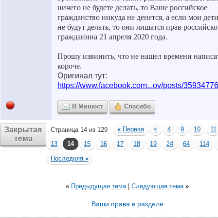
ничего не будете делать, то Ваше российское
гражданство никуда не денется, а если мои дет
не будут делать, то они лишатся прав российско
гражданина 21 апреля 2020 года.
Прошу извинить, что не нашел времени написа
короче.
Оригинал тут:
https://www.facebook.com...ov/posts/359347
В Минюст
Спасибо
Закрытая
«
Первая
<
4
9
10
11
Страница 14 из 129
тема
13
14
15
16
17
18
19
24
64
114
Последняя
»
«
Предыдущая тема
|
Следующая тема
»
Ваши права в разделе