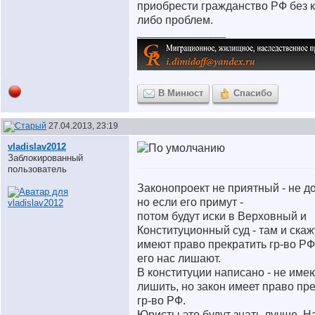
приобрести гражданство РФ без к
либо проблем.
__________________
В Минюст
Спасибо
27.04.2013, 23:19
vladislav2012
Заблокированный
пользователь
Законопроект не приятный - не д
но если его примут -
потом будут иски в Верховный и
Конституционный суд - там и скаж
имеют право прекратить гр-во РФ
его нас лишают.
В конституции написано - не име
лишить, но закон имеет право пр
гр-во РФ.
Юристы это будут знать лучше. Н