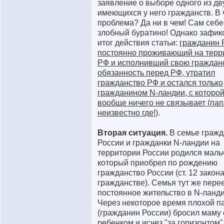
заявление о выборе одного из дв
имеющихся у него гражданств. В
проблема? Да ни в чем! Сам себе
злобный буратино! Однако зафик
итог действия статьи:
гражданин 
постоянно проживающий на терр
РФ и исполнивший свою граждан
обязанность перед РФ, утратил
гражданство РФ и остался только
гражданином N-ландии, с которой
вообще ничего не связывает (пап
неизвестно где!)
.
Вторая ситуация.
В семье граж
России и гражданки N-ландии на
территории России родился мальч
который приобрел по рождению
гражданство России (ст. 12 закона
гражданстве). Семья тут же пере
постоянное жительство в N-ланд
Через некоторое время плохой п
(гражданин России) бросил маму 
ребенком и исчез "за горизонтом"