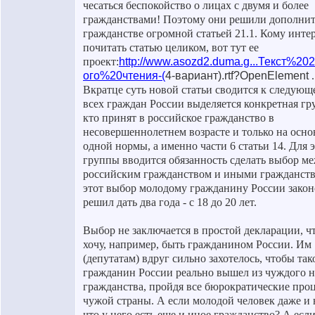
чесаться беспокойство о лицах с двумя и более
гражданствами! Поэтому они решили дополнить
гражданстве огромной статьей 21.1. Кому инте
почитать статью целиком, вот тут ее
проект:
http://www.asozd2.duma.g...Текст%202
ого%20чтения-(
4-вариант).rtf?OpenElement
.
Вкратце суть новой статьи сводится к следующ
всех граждан России выделяется конкретная гру
кто принят в российское гражданство в
несовершеннолетнем возрасте и только на осн
одной нормы, а именно части 6 статьи 14. Для 
группы вводится обязанность сделать выбор м
российским гражданством и иными гражданств
этот выбор молодому гражданину России закон
решил дать два года - с 18 до 20 лет.
Выбор не заключается в простой декларации, чт
хочу, например, быть гражданином России. Им
(депутатам) вдруг сильно захотелось, чтобы так
гражданин России реально вышел из чуждого 
гражданства, пройдя все бюрократические про
чужой страны. А если молодой человек даже и н
что у него есть еще и иное гражданство? А есл