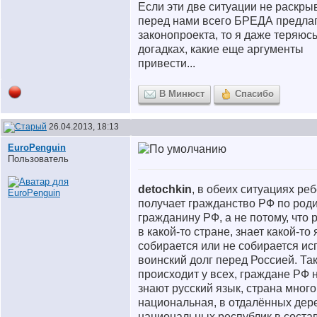
Если эти две ситуации не раскры
перед нами всего БРЕДА предла
законопроекта, то я даже теряюсь
догадках, какие еще аргументы
привести...
В Минюст
Спасибо
26.04.2013, 18:13
EuroPenguin
Пользователь
detochkin
, в обеих ситуациях ре
получает гражданство РФ по род
гражданину РФ, а не потому, что 
в какой-то стране, знает какой-то 
собирается или не собирается ис
воинский долг перед Россией. Та
происходит у всех, граждане РФ 
знают русский язык, страна много
национальная, в отдалённых дер
национальных республик в соста