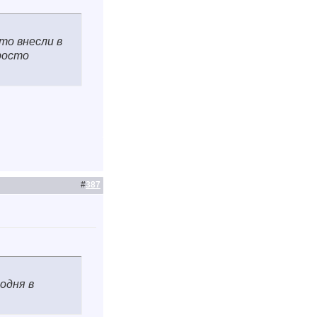
то внесли в
просто
#
387
одня в