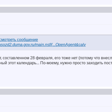
/asozd2.duma.gov.ru/main.nsf/(...OpenAgent&calv
, составленном 28 февраля, его тоже нет (потому что внесл
чный этот календарь... По-моему, нужно просто заходить пос