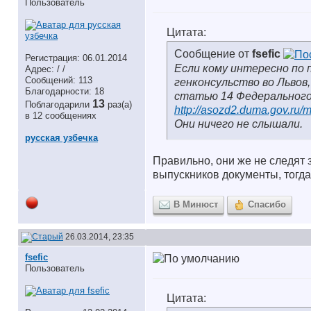
Пользователь
Цитата:
Сообщение от
fsefic
Регистрация: 06.01.2014
Если кому интересно по 
Адрес: / /
Сообщений: 113
генконсульство во Львов
Благодарности: 18
статью 14 Федерального
13
Поблагодарили
раз(а)
http://asozd2.duma.gov.ru/
в 12 сообщениях
Они ничего не слышали.
русская узбечка
Правильно, они же не следят з
выпускников документы, тогда
В Минюст
Спасибо
26.03.2014, 23:35
fsefic
Пользователь
Цитата: