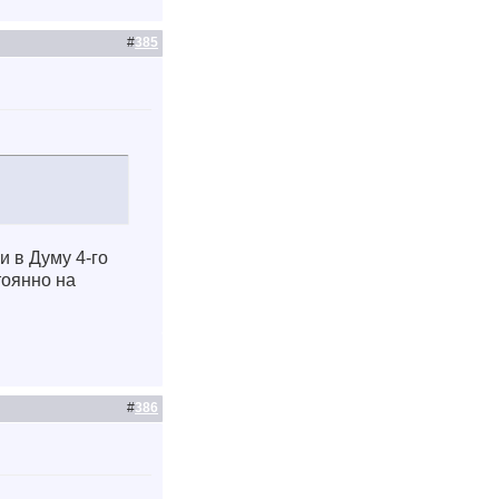
#
385
и в Думу 4-го
тоянно на
#
386