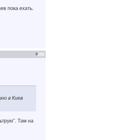
ев пока ехать.
#
388
но в Киев
трую". Там на