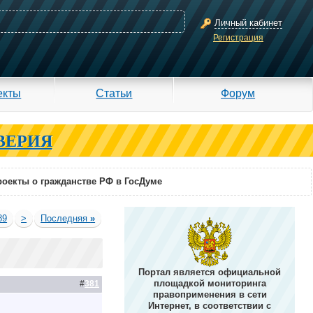
Личный кабинет
Регистрация
екты
Статьи
Форум
ВЕРИЯ
оекты о гражданстве РФ в ГосДуме
89
>
Последняя
»
Портал является официальной
площадкой мониторинга
#
381
правоприменения в сети
Интернет, в соответствии с