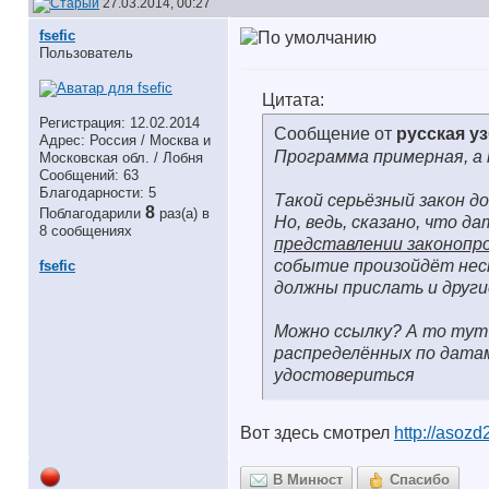
27.03.2014, 00:27
fsefic
Пользователь
Цитата:
Регистрация: 12.02.2014
Сообщение от
русская у
Адрес: Россия / Москва и
Программа примерная, а
Московская обл. / Лобня
Сообщений: 63
Благодарности: 5
Такой серьёзный закон д
8
Поблагодарили
раз(а) в
Но, ведь, сказано, что д
8 сообщениях
представлении законопр
событие
произойдёт неск
fsefic
должны прислать и други
Можно ссылку? А то тут 
распределённых по датам
удостовериться
Вот здесь смотрел
http://asoz
В Минюст
Спасибо