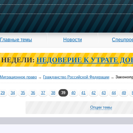
Главные темы
Новости
Спецпро
 НЕДЕЛИ:
НЕДОВЕРИЕ К УТРАТЕ ДО
Миграционное право
→
Гражданство Российской Федерации
→
Законопр
29
34
35
36
37
38
39
40
41
42
43
44
49
Опции темы