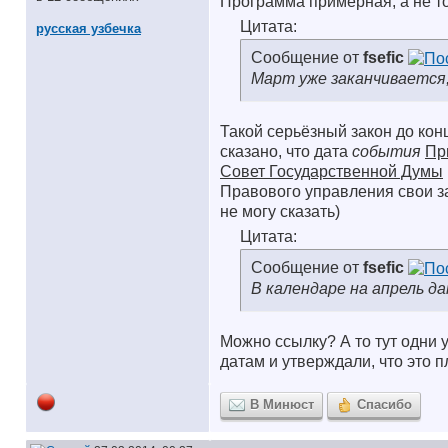
Программа примерная, а не то
Цитата:
русская узбечка
Сообщение от
fsefic
Март уже заканчивается
Такой серьёзный закон до конц
сказано, что дата
события
Пр
Совет Государственной Думы
Правового управления свои за
не могу сказать
)
Цитата:
Сообщение от
fsefic
В календаре на апрель д
Можно ссылку? А то тут одни 
датам и утверждали, что это 
В Минюст
Спасибо