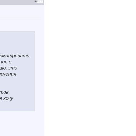
#
384
ссматривать.
ния о
аю, это
лючения
тов,
я хочу