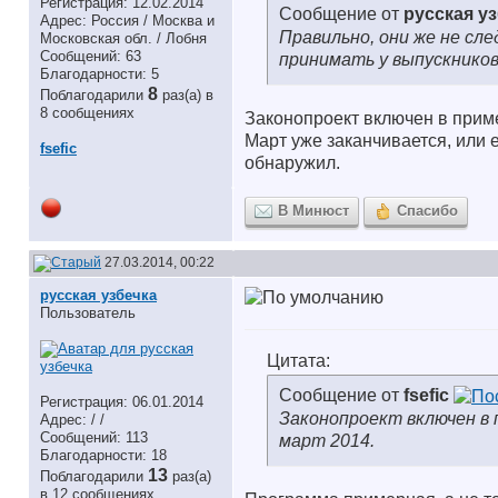
Регистрация: 12.02.2014
Сообщение от
русская у
Адрес: Россия / Москва и
Правильно, они же не сле
Московская обл. / Лобня
Сообщений: 63
принимать у выпускников
Благодарности: 5
8
Поблагодарили
раз(а) в
8 сообщениях
Законопроект включен в прим
Март уже заканчивается, или 
fsefic
обнаружил.
В Минюст
Спасибо
27.03.2014, 00:22
русская узбечка
Пользователь
Цитата:
Сообщение от
fsefic
Регистрация: 06.01.2014
Законопроект включен в
Адрес: / /
Сообщений: 113
март 2014.
Благодарности: 18
13
Поблагодарили
раз(а)
в 12 сообщениях