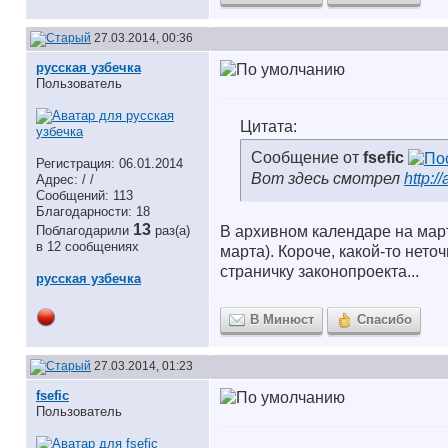
27.03.2014, 00:36
русская узбечка
Пользователь
Цитата:
Сообщение от
fsefic
Регистрация: 06.01.2014
Вот здесь смотрел
http:/
Адрес: / /
Сообщений: 113
Благодарности: 18
13
Поблагодарили
раз(а)
В архивном календаре на март
в 12 сообщениях
марта). Короче, какой-то нето
страничку законопроекта...
русская узбечка
В Минюст
Спасибо
27.03.2014, 01:23
fsefic
Пользователь