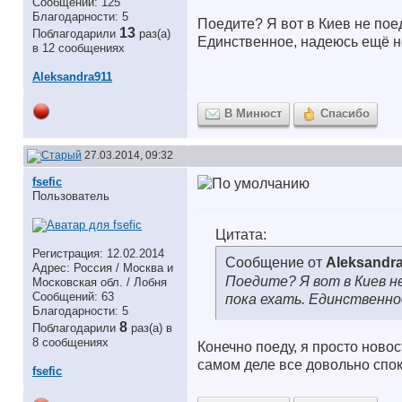
Сообщений: 125
Благодарности: 5
Поедите? Я вот в Киев не поед
13
Поблагодарили
раз(а)
Единственное, надеюсь ещё не
в 12 сообщениях
Aleksandra911
В Минюст
Спасибо
27.03.2014, 09:32
fsefic
Пользователь
Цитата:
Регистрация: 12.02.2014
Сообщение от
Aleksandr
Адрес: Россия / Москва и
Поедите? Я вот в Киев не
Московская обл. / Лобня
Сообщений: 63
пока ехать. Единственно
Благодарности: 5
8
Поблагодарили
раз(а) в
8 сообщениях
Конечно поеду, я просто ново
самом деле все довольно споко
fsefic