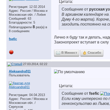
Цитата:
Регистрация: 12.02.2014
Сообщение от
русская у
Адрес: Россия / Москва и
В архивном календаре на
Московская обл. / Лобня
Сообщений: 63
Думу 4-го марта). Короче
Благодарности: 5
заходить постоянно на с
8
Поблагодарили
раз(а) в
8 сообщениях
Лично я буду так и делать, на
fsefic
Законопроект вступает в силу
В Минюст
Спасибо
27.03.2014, 02:22
Aleksandra911
Пользователь
Цитата:
Сообщение от
fsefic
Регистрация: 04.04.2013
Если кому интересно по 
Адрес: Россия / Москва и
Московская обл. /
генконсульство во Львов
Серпухов