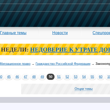
Главные темы
Новости
Спецпро
 НЕДЕЛИ:
НЕДОВЕРИЕ К УТРАТЕ ДО
Миграционное право
→
Гражданство Российской Федерации
→
Законопр
40
45
46
47
48
49
50
51
52
53
54
55
60
1
Опции темы