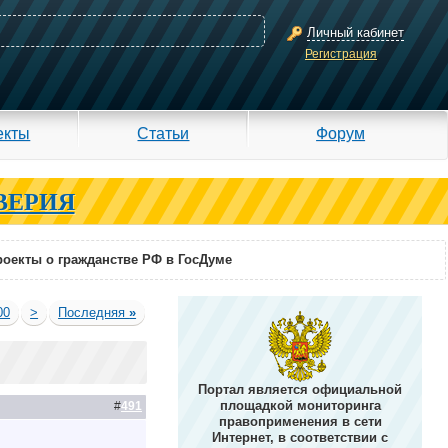
Личный кабинет
Регистрация
екты
Статьи
Форум
ВЕРИЯ
оекты о гражданстве РФ в ГосДуме
00
>
Последняя
»
Портал является официальной
площадкой мониторинга
#
491
правоприменения в сети
Интернет, в соответствии с