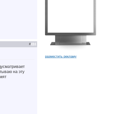
#
494
разместить рекламу
едусматривает
тываю на эту
рмят