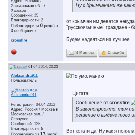
Адрес: Украина /
Ну с Крымчанами же как-
Харьковская обл. /
Харьков
Сообщений: 35
Благодарности: 2
от крымчан им деватся некуда
0
Поблагодарили
раз(а) в
"русскоязычные" граждане - б
0 сообщениях
Будем надеяться на лучшее
crossfire
В Минюст
Спасибо
01.04.2014, 23:23
Aleksandra911
Пользователь
Цитата:
Сообщение от
crossfire
Регистрация: 04.04.2013
В законопроекте, там п
Адрес: Россия / Москва и
Московская обл. /
решение о выдаче того и
Серпухов
Сообщений: 125
Благодарности: 5
Вот кстати да! Ну как я поня
13
Поблагодарили
раз(а)