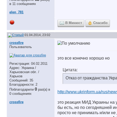
в 11 сообщениях
elen_781
В Минюст
Спасибо
01.04.2014, 23:02
crossfire
Пользователь
это все конечно хорошо но
Регистрация: 04.02.2011
Адрес: Украина /
Цитата:
Харьковская обл. /
Харьков
Отказ от гражданства Ук
Сообщений: 35
Благодарности: 2
0
Поблагодарили
раз(а) в
http://www.ukrinform.ua/rus/ne
0 сообщениях
crossfire
это реакция МИД Украины на 
бы есть, но по сегодняшней 
просто не принимать и/или не