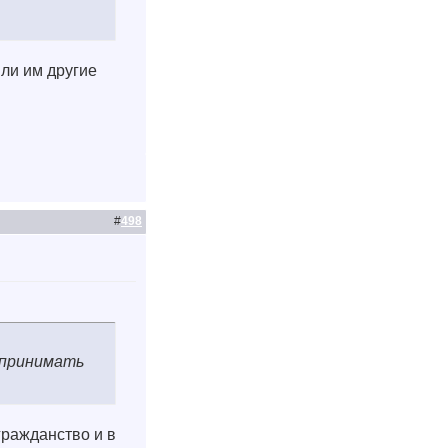
 ли им другие
#
498
 принимать
гражданство и в