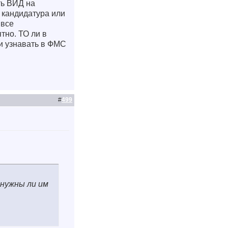
ть ВИД на
 кандидатура или
 все
тно. ТО ли в
 и узнавать в ФМС
#
499
 нужны ли им