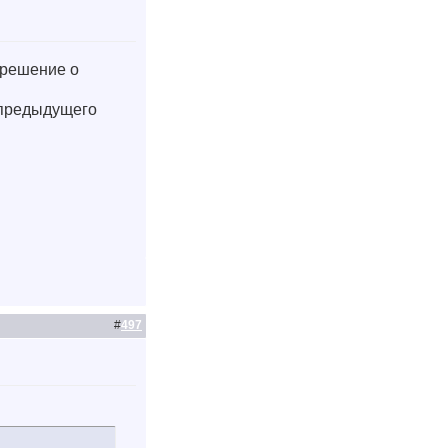
 решение о
т предыдущего
#
497