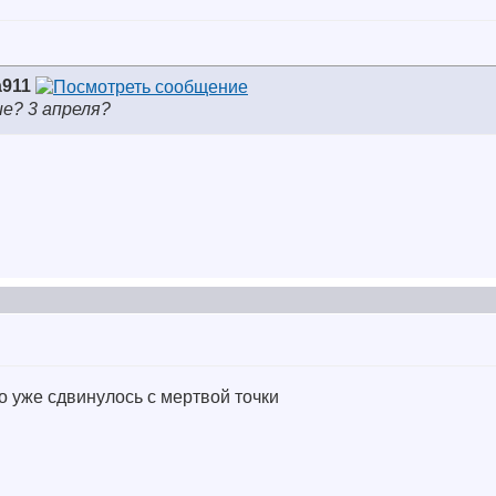
a911
ие? 3 апреля?
то уже сдвинулось с мертвой точки