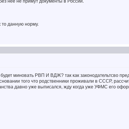
без неё не примут документы в России.
 то данную норму.
кон будет миновать РВП И ВДЖ? так как законодательтсво пр
основании того что родственники проживали в СССР, рассчи
данства давно уже выписался, жду когда уже УФМС его офо