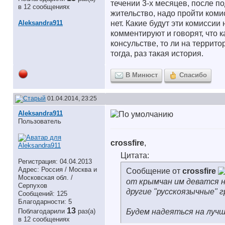
течении 3-х месяцев, после п
в 12 сообщениях
жительство, надо пройти коми
Aleksandra911
нет. Какие будут эти комиссии 
комментируют и говорят, что к
консульстве, то ли на террит
тогда, раз такая история.
В Минюст
Спасибо
01.04.2014, 23:25
Aleksandra911
Пользователь
crossfire
,
Цитата:
Регистрация: 04.04.2013
Адрес: Россия / Москва и
Сообщение от
crossfire
Московская обл. /
от крымчан им деватся н
Серпухов
другие "русскоязычные" г
Сообщений: 125
Благодарности: 5
13
Будем надеяться на луч
Поблагодарили
раз(а)
в 12 сообщениях