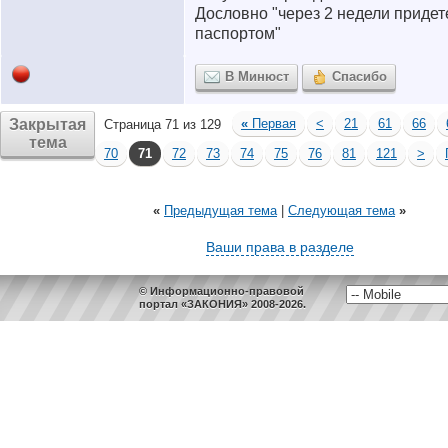
Дословно "через 2 недели придет
паспортом"
В Минюст
Спасибо
Закрытая
«
Первая
<
21
61
66
Страница 71 из 129
тема
70
71
72
73
74
75
76
81
121
>
«
Предыдущая тема
|
Следующая тема
»
Ваши права в разделе
© Информационно-правовой
портал «ЗАКОНИЯ» 2008-2026.