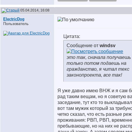
05.04.2014, 16:08
ElectricDog
Пользователь
Цитата:
Сообщение от
windsv
это так, сначала получаешь
только потом подаешь на
гражданство, я читал текс
законопроекта, все так!
Я уже давно имею ВНЖ и я сам б
рад таким вещам, но я советую в
заседание, тут кто то выкладывал
вот там мужик который за трибуно
четко сказал, что есть разные ре
проживания: РВП, РВП, временн
пребывающие, но на них не расп
данный закон. А затем следом м