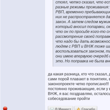
стоял, четко сказал, что ес
разные режимы проживания:
РВП, временно пребывающие
них не распространяется д
закон. А затем следом мужи
который вносил попарвки, ск
что он по просьбе кого-то 
рассмотрение своей поправк
что надо бы дать возможно
людям с РВП и ВНЖ тоже ш
воспользоваться законом, т
они имею впервуюю очередб 
это. Но поправка не была вн
да какая разница, кто что сказал,
сами порой плавают в понятиях, 
законопроекте четко прописано!!!
постоянно проживающие, если у 
ВНЖ, я вас поздравляю, осталось
собеседование пройти
В Минюст
Спасибо