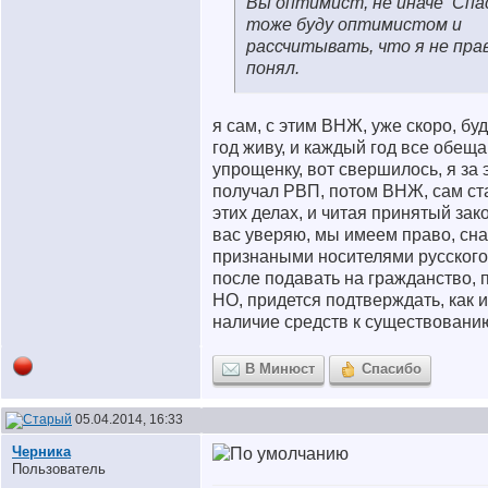
Вы оптимист, не иначе
Спас
тоже буду оптимистом и
рассчитывать, что я не пра
понял.
я сам, с этим ВНЖ, уже скоро, бу
год живу, и каждый год все обещ
упрощенку, вот свершилось, я за 
получал РВП, потом ВНЖ, сам ст
этих делах, и читая принятый зак
вас уверяю, мы имеем право, сн
признаными носителями русского 
после подавать на гражданство, 
НО, придется подтверждать, как 
наличие средств к существовани
В Минюст
Спасибо
05.04.2014, 16:33
Черника
Пользователь