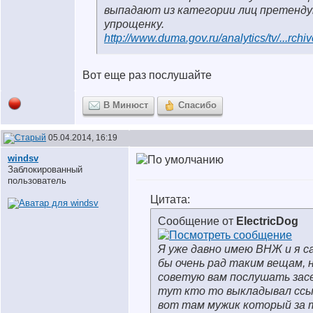
выпадают из категории лиц претенд
упрощенку.
http://www.duma.gov.ru/analytics/tv/...rchi
Вот еще раз послушайте
В Минюст
Спасибо
05.04.2014, 16:19
windsv
Заблокированный
пользователь
Цитата:
Сообщение от
ElectricDog
Я уже давно имею ВНЖ и я с
бы очень рад таким вещам, н
советую вам послушать зас
тут кто то выкладывал ссы
вот там мужик который за 