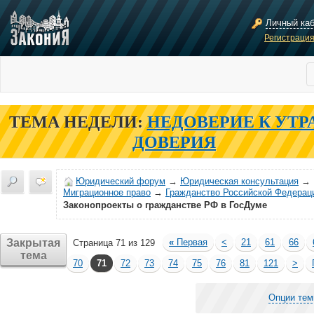
Личный ка
Регистраци
ТЕМА НЕДЕЛИ:
НЕДОВЕРИЕ К УТР
ДОВЕРИЯ
Юридический форум
→
Юридическая консультация
→
Миграционное право
→
Гражданство Российской Федерац
Законопроекты о гражданстве РФ в ГосДуме
Закрытая
«
Первая
<
21
61
66
Страница 71 из 129
тема
70
71
72
73
74
75
76
81
121
>
Опции те