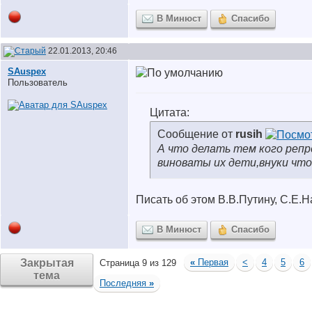
В Минюст
Спасибо
22.01.2013, 20:46
SAuspex
Пользователь
Цитата:
Сообщение от
rusih
А что делать тем кого репр
виноваты их дети,внуки что
Писать об этом В.В.Путину, С.Е.
В Минюст
Спасибо
Закрытая
«
Первая
<
4
5
6
Страница 9 из 129
тема
Последняя
»