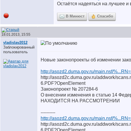
Остаётся надеяться на лучшее и в
В Минюст
Спасибо
18.01.2013, 15:55
vladislav2012
Заблокированный
пользователь
Новые законопроекты об изменении зако
http://asozd2.duma.gov.ru/main.nsf/%...R
http://asozd2c.duma.gov.ru/addwork/sc
6.PDF?OpenElement
Законопроект № 207284-6
О внесении изменения в статью 14 Феде
НАХОДИТСЯ НА РАССМОТРЕНИИ
----------
http://asozd2.duma.gov.ru/main.nsf/%...R
http://asozd2c.duma.gov.ru/addwork/sca
6.PDF?OpenElement