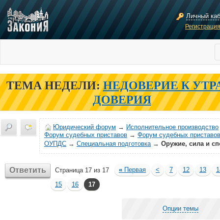
Личный ка
Регистраци
ТЕМА НЕДЕЛИ:
НЕДОВЕРИЕ К УТР
ДОВЕРИЯ
Юридический форум
→
Исполнительное производство
Форум судебных приставов
→
Форум судебных приставов
ОУПДС
→
Специальная подготовка
→
Оружие, сила и сп
Ответить
«
Первая
<
7
12
13
1
Страница 17 из 17
15
16
17
Опции темы