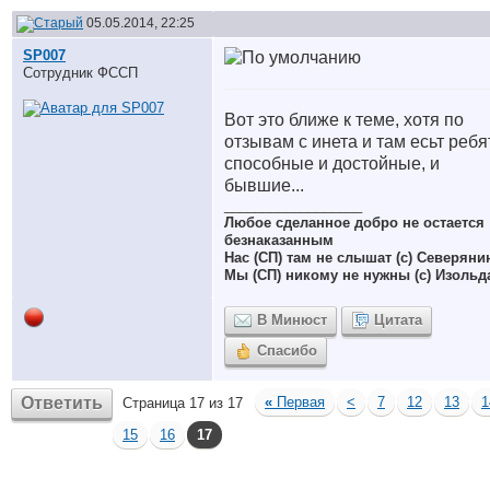
05.05.2014, 22:25
SP007
Сотрудник ФССП
Вот это ближе к теме, хотя по
отзывам с инета и там есьт ребя
способные и достойные, и
бывшие...
__________________
Любое сделанное добро не остается
безнаказанным
Нас (СП) там не слышат (с) Северяни
Мы (СП) никому не нужны (с) Изольд
В Минюст
Цитата
Спасибо
Ответить
«
Первая
<
7
12
13
1
Страница 17 из 17
15
16
17