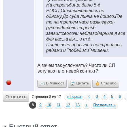
На стрельбище было 5-6
РОСП.Отстреливались по
одному.До суда линча не дошло.Где
то на третем часе развлекухи-
руководитель стрельб
заявил:сволочи неблагодарные,я все
для вас...а вы... и т.д..
После чего привычно построились
рядами и "победили"мишени.
А зачем так усложнять? Часто ли СП
вступают в огневой контакт?
В Минюст
Цитата
Спасибо
Ответить
«
Первая
<
3
4
5
6
Страница 8 из 17
8
9
10
11
12
13
>
Последняя
»
Быстрый ответ