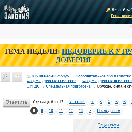
Личный ка
Регистраци
ТЕМА НЕДЕЛИ:
НЕДОВЕРИЕ К УТР
ДОВЕРИЯ
Юридический форум
→
Исполнительное производство
Форум судебных приставов
→
Форум судебных приставов
ОУПДС
→
Специальная подготовка
→
Оружие, сила и сп
Ответить
«
Первая
<
3
4
5
6
Страница 8 из 17
8
9
10
11
12
13
>
Последняя
»
Опции темы