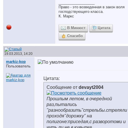
__________________
Право - это возведенная в закон воля
господствующего класса.
К. Маркс
В Минюст
Цитата
Спасибо
19.03.2013, 14:20
markiz-kop
Пользователь
Цитата:
Сообщение от
devayt2004
Прошлым летом, в очередной
раз,пытались
"разнообразить"стрельбы.стреляли
проходя"дорожку" на
полигоне:приседая,с разворотоми и
чуть ли не в кувырке...