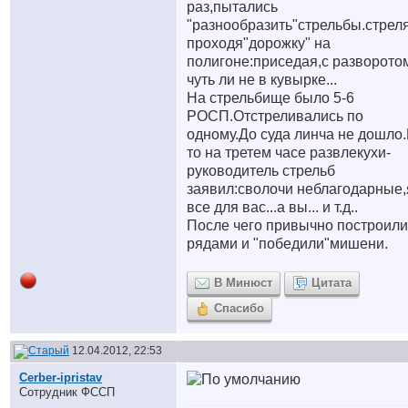
раз,пытались
"разнообразить"стрельбы.стрел
проходя"дорожку" на
полигоне:приседая,с разворото
чуть ли не в кувырке...
На стрельбище было 5-6
РОСП.Отстреливались по
одному.До суда линча не дошло.
то на третем часе развлекухи-
руководитель стрельб
заявил:сволочи неблагодарные,
все для вас...а вы... и т.д..
После чего привычно построили
рядами и "победили"мишени.
В Минюст
Цитата
Спасибо
12.04.2012, 22:53
Cerber-ipristav
Сотрудник ФССП