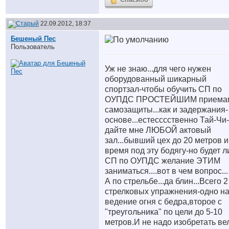
22.09.2012, 18:37
Бешеный Пес
Пользователь
Уж не знаю...для чего нужен
оборудованный шикарный
спортзал-чтобы обучить СП по
ОУПДС ПРОСТЕЙШИМ приема
самозащиты...как и задержания-
основе...естесссственно Тай-Чи-
дайте мне ЛЮБОЙ актовый
зал...бывший цех до 20 метров и
время под эту бодягу-но будет л
СП по ОУПДС желание ЭТИМ
заниматься....вот в чем вопрос...
А по стрельбе...да блин...Всего 2
стрелковых упражнения-одно н
ведение огня с бедра,второе с
"треугольника" по цели до 5-10
метров.И не надо изобретать ве