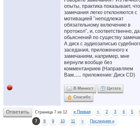
опыты, практика показывает, что
замечания легко отклоняются с
мотивацией "неподлежат
обязательному включению в
протокол", и, соответственно, д
обьяснений по существу замеча
А диск с аудиозаписью судебног
заседания, приложенного к
замечаниям, например, мне
вернули вообще без
комментанриев (Направляем
Вам...... приложение: Диск CD)
В Минюст
Цитата
Спасибо
Ответить
«
Первая
<
2
3
4
5
Страница 7 из 12
7
8
9
10
11
>
Последняя
»