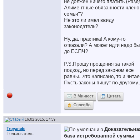
не должен ничего платить (Разд
Алиментные обязанности
члено
семьи
"?
Не это ли имел ввиду
законодатель?
Ну, да, практика! А кому-то
отказали? А может идти надо б
до ЕСПЧ?
P.S.Прошу прощения за такой
подход, но перед законом все
равны...что написано, то и читае
Пусть законы пишут по-другому..
В Минюст
Цитата
Спасибо
16.02.2015, 17:59
Troyanets
Доказательна
Пользователь
база истребованной суммы