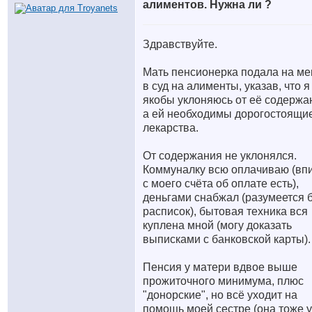
алиментов. Нужна ли ?
Здравствуйте.
Мать пенсионерка подала на ме
в суд на алименты, указав, что я
якобы уклоняюсь от её содержа
а ей необходимы дорогостоящи
лекарства.
От содержания не уклонялся.
Коммуналку всю оплачиваю (вп
с моего счёта об оплате есть),
деньгами снабжал (разумеется 
расписок), бытовая техника вся
куплена мной (могу доказать
выписками с банковской карты).
Пенсия у матери вдвое выше
прожиточного минимума, плюс
"донорские", но всё уходит на
помощь моей сестре (она тоже 