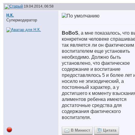
19.04.2014, 06:58
Н.К.
Супермодератор
BoBoS
, а мне показалось, что в
конкретном человеке спрашивае
так является ли он фактическим
воспитателем еще установить
необходимо. Должно быть
установлено, что фактическое
содержание и воспитание
предоставлялось 5 и более лет 
носило не эпизодический, а
постоянный характер, а у
достигшего к моменту взыскани
алиментов ребенка имеются
достаточные средства для
содержания фактического
воспитателя.
В Минюст
Цитата