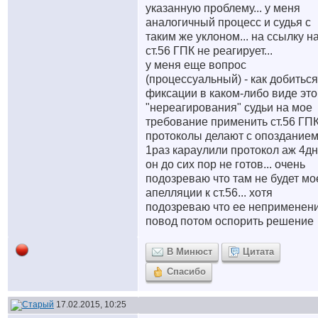
указанную проблему... у меня
аналогичный процесс и судья с
таким же уклоном... на ссылку н
ст.56 ГПК не реагирует...
у меня еще вопрос
(процессуальный) - как добиться
фиксации в каком-либо виде это
"нереагирования" судьи на мое
требование применить ст.56 ГП
протоколы делают с опозданием
1раз караулили протокол аж 4дн
он до сих пор не готов... очень
подозреваю что там не будет мо
апелляции к ст.56... хотя
подозреваю что ее неприменени
повод потом оспорить решение
В Минюст
Цитата
Спасибо
17.02.2015, 10:25