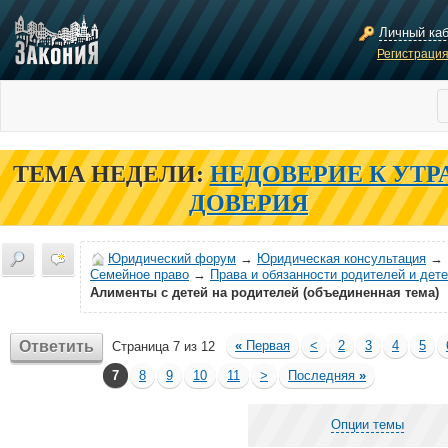
Личный ка
Регистраци
ТЕМА НЕДЕЛИ:
НЕДОВЕРИЕ К УТР
ДОВЕРИЯ
Юридический форум
→
Юридическая консультация
→
Семейное право
→
Права и обязанности родителей и дет
Алименты с детей на родителей (объединенная тема)
Ответить
«
Первая
<
2
3
4
5
Страница 7 из 12
7
8
9
10
11
>
Последняя
»
Опции темы