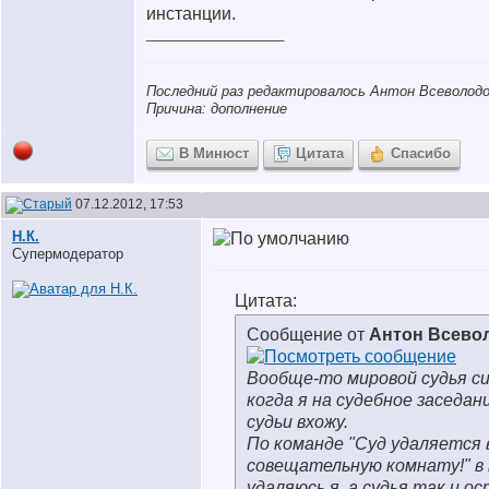
инстанции.
__________________
Последний раз редактировалось Антон Всеволодов
Причина: дополнение
В Минюст
Цитата
Спасибо
07.12.2012, 17:53
Н.К.
Супермодератор
Цитата:
Сообщение от
Антон Всево
Вообще-то мировой судья си
когда я на судебное заседан
судьи вхожу.
По команде "Суд удаляется 
совещательную комнату!" в
удаляюсь я, а судья так и о