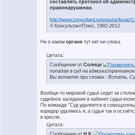
составлять протокол об админис
правонарушении
.
http://www.consultant.ru/popular/koap/
© КонсультантПлюс, 1992-2012
Ни о каком
органе
тут нет ни слова.
Цитата:
Сообщение от
Солнце
попадая в суд на административное
Вы встаете при словах : Встать, Су
Вообще-то мировой судья сидит за столом,
судебное заседание в кабинет судьи вхож
По команде "Суд удаляется в совещатель
коридор удаляюсь я, а судья так и остаё
в кресле.
Цитата:
Сообщение от
Н.К.