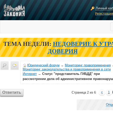
Личный ка
Регистраци
ТЕМА НЕДЕЛИ:
НЕДОВЕРИЕ К УТР
ДОВЕРИЯ
Юридический форум
→
Мониторинг правоприменения
Мониторинг законодательства и правоприменения в сети
Интернет
→
Статус "представитель ГИБДД" при
рассмотрении дела об административном правонару
Ответить
<
1
Страница 2 из 6
Опц