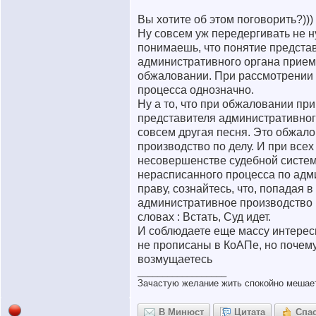
Вы хотите об этом поговорить?)))
Ну совсем уж передергивать не 
понимаешь, что понятие предста
административного органа прием
обжаловании. При рассмотрении 
процесса однозначно.
Ну а то, что при обжаловании пр
представителя административного
совсем другая песня. Это обжало
производство по делу. И при всех
несовершенстве судебной систе
нерасписанного процесса по ад
праву, сознайтесь, что, попадая в
административное производство 
словах : Встать, Суд идет.
И соблюдаете еще массу интерес
не прописаны в КоАПе, но почему
возмущаетесь
__________________
Зачастую желание жить спокойно мешает
В Минюст
Цитата
Спа