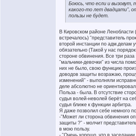
Боюсь, что если и вызовут, 
какого-то лет двадцати", о
пользы не будет.
В Кировском районе Ленобласти (
встречалось) "представитель про
второй инстанции по адм.делам у
обязательно (Такой у нас порядок 
стороне обвинения. Все три раза
"мальчики-девочки" из числа пом
них не было, свою функцию прои
доводов защиты возражаю, прошу
изменений" - выполняли исправно
деле абсолютно не ориентировал
Польза - была. В отсутствие сто
судья волей-неволей берёт на себ
судья ближе к функции арбитра.
Я даже позволил себе немного по
-"Может ли сторона обвинения о
защиты ?" - молчит представител
в мою пользу.
- "Очень хорошо, что в заседании