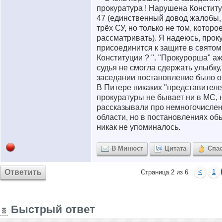
прокуратура ! Нарушена Конституц
47 (единственный довод жалобы,
трёх СУ, но только не том, котор
рассматривать). Я надеюсь, прок
присоединится к защите в свято
Конституции ? ". "Прокурорша" а
судья не смогла сдержать улыбку
заседании постановление было о
В Питере никаких "представител
прокуратуры не бывает ни в МС, 
рассказывали про немногочислен
области, но в постановлениях об
никак не упоминалось.
В Минюст
Цитата
Спа
Ответить
<
1
Страница 2 из 6
Быстрый ответ