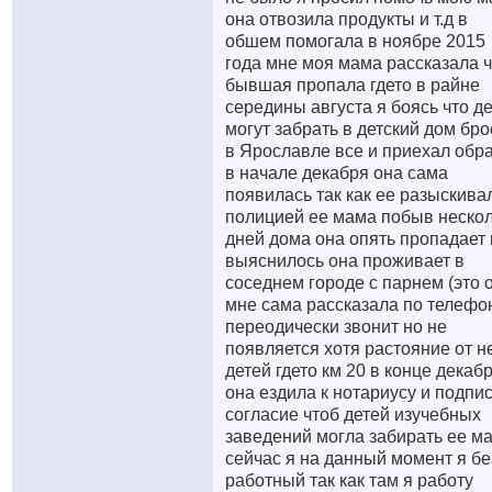
она отвозила продукты и т.д в
обшем помогала в ноябре 2015
года мне моя мама рассказала ч
бывшая пропала гдето в райне
середины августа я боясь что д
могут забрать в детский дом бр
в Ярославле все и приехал обр
в начале декабря она сама
появилась так как ее разыскива
полицией ее мама побыв неско
дней дома она опять пропадает 
выяснилось она проживает в
соседнем городе с парнем (это 
мне сама рассказала по телефо
переодически звонит но не
появляется хотя растояние от н
детей гдето км 20 в конце декаб
она ездила к нотариусу и подпи
согласие чтоб детей изучебных
заведений могла забирать ее м
сейчас я на данный момент я бе
работный так как там я работу