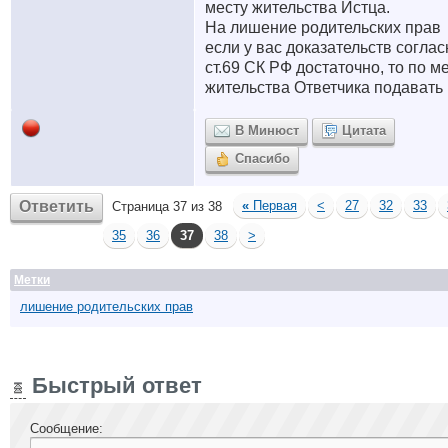
месту жительства Истца.
На лишение родительских прав
если у вас доказательств соглас
ст.69 СК РФ достаточно, то по м
жительства Ответчика подавать 
В Минюст
Цитата
Спасибо
Ответить
«
Первая
<
27
32
33
Страница 37 из 38
35
36
37
38
>
Метки
лишение родительских прав
Быстрый ответ
Сообщение: