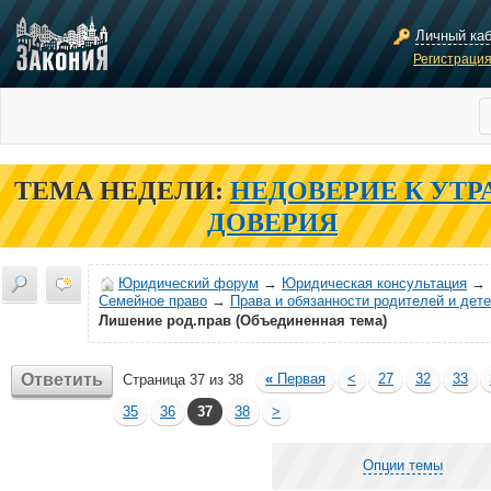
Личный ка
Регистраци
ТЕМА НЕДЕЛИ:
НЕДОВЕРИЕ К УТР
ДОВЕРИЯ
Юридический форум
→
Юридическая консультация
→
Семейное право
→
Права и обязанности родителей и дет
Лишение род.прав (Объединенная тема)
Ответить
«
Первая
<
27
32
33
Страница 37 из 38
35
36
37
38
>
Опции темы