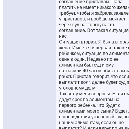
соглашение приставам. Папа
платить не имеет никакого жела
требует, чтобы я забрала заявл
у приставов, и вообще мечтает
через суд расторгнуть это
соглашение. Вот такая ситуация
нас.
Ситуация вторая. Я была втора
жена. Имеется и первая, так же 
ребенком, ситуация по алимент
один в один. Недавно по ее
алиментам был суд и ему
назначили 40 часов обязательн
работ. Пристав говорит, что если
выплатит долг, далее будет суд 
уголовному делу.
Так вот у меня вопросы. Если е
дадут срок по алиментам на
первого ребенка, что будет с
алиментами моего сына? Будет 
в последствии уголовный суд по
нашим алиментам, если он не
выплатит? И если вдруг по наш