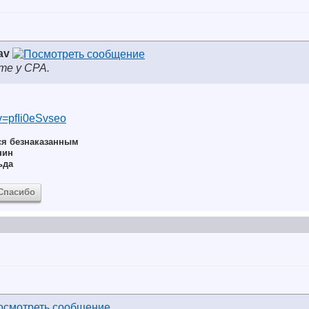
av
те у СРА.
v=pfIi0eSvseo
ся безнаказанным
нин
ьда
Спасибо