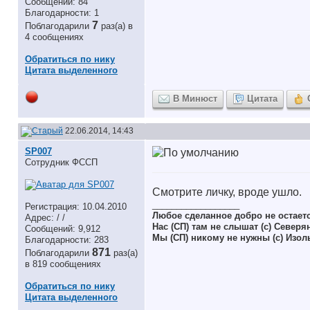
Сообщений: 84
Благодарности: 1
7
Поблагодарили
раз(а) в
4 сообщениях
Обратиться по нику
Цитата выделенного
В Минюст
Цитата
22.06.2014, 14:43
SP007
Сотрудник ФССП
Смотрите личку, вроде ушло.
__________________
Регистрация: 10.04.2010
Любое сделанное добро не остает
Адрес: / /
Нас (СП) там не слышат (с) Северя
Сообщений: 9,912
Мы (СП) никому не нужны (с) Изол
Благодарности: 283
871
Поблагодарили
раз(а)
в 819 сообщениях
Обратиться по нику
Цитата выделенного