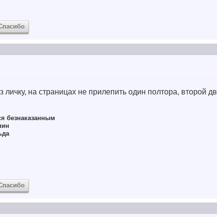
Спасибо
ез личку, на страницах не прилепить один полтора, второй д
ся безнаказанным
нин
ьда
Спасибо