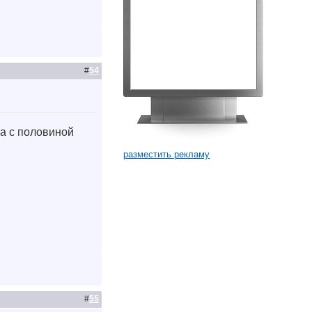
#
54
ва с половиной
разместить рекламу
#
55