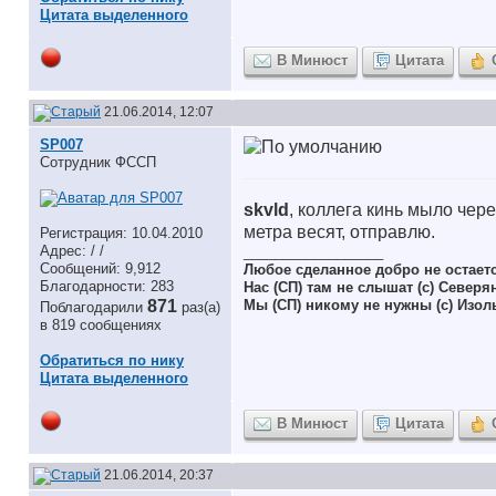
Цитата выделенного
В Минюст
Цитата
21.06.2014, 12:07
SP007
Сотрудник ФССП
skvld
, коллега кинь мыло чер
метра весят, отправлю.
Регистрация: 10.04.2010
Адрес: / /
__________________
Сообщений: 9,912
Любое сделанное добро не остает
Благодарности: 283
Нас (СП) там не слышат (с) Северя
871
Мы (СП) никому не нужны (с) Изол
Поблагодарили
раз(а)
в 819 сообщениях
Обратиться по нику
Цитата выделенного
В Минюст
Цитата
21.06.2014, 20:37