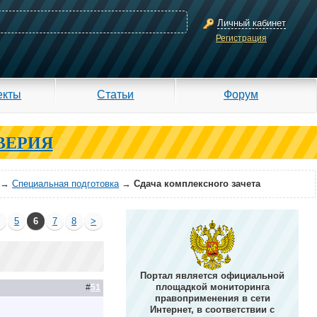
Личный кабинет
Регистрация
екты
Статьи
Форум
ВЕРИЯ
→
Специальная подготовка
→
Сдача комплексного зачета
4
5
6
7
8
>
Портал является официальной
площадкой мониторинга
#
51
правоприменения в сети
Интернет, в соответствии с