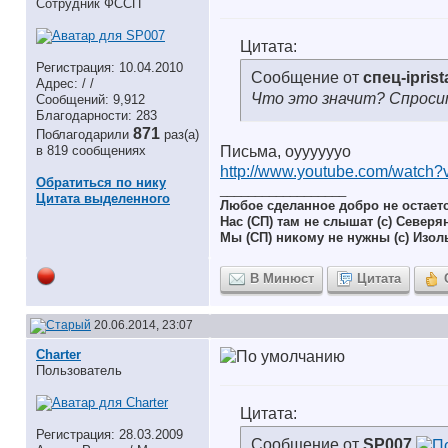
Сотрудник ФССП
Цитата:
Регистрация: 10.04.2010
Сообщение от
спец-iprist
Адрес: / /
Что это значит? Спроси
Сообщений: 9,912
Благодарности: 283
871
Поблагодарили
раз(а)
в 819 сообщениях
Письма, оууууууо
http://www.youtube.com/watch?
Обратиться по нику
__________________
Цитата выделенного
Любое сделанное добро не остает
Нас (СП) там не слышат (с) Северя
Мы (СП) никому не нужны (с) Изол
В Минюст
Цитата
20.06.2014, 23:07
Charter
Пользователь
Цитата:
Регистрация: 28.03.2009
Сообщение от
SP007