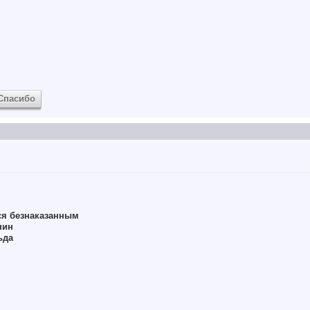
Спасибо
ся безнаказанным
нин
ьда