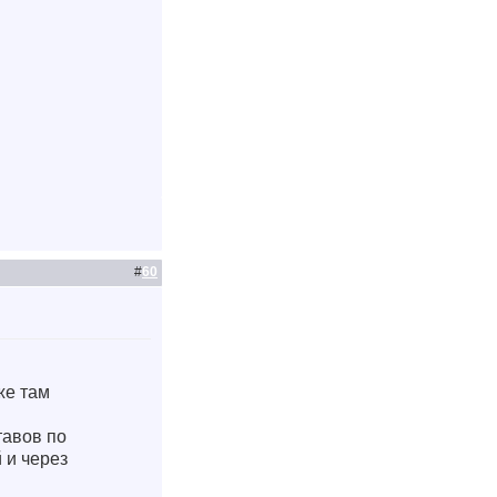
#
60
же там
тавов по
 и через