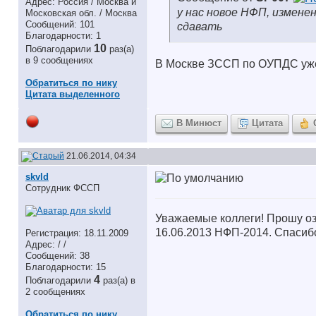
Адрес: Россия / Москва и
у нас новое НФП, измене
Московская обл. / Москва
Сообщений: 101
сдавать
Благодарности: 1
10
Поблагодарили
раз(а)
в 9 сообщениях
В Москве ЗССП по ОУПДС уже
Обратиться по нику
Цитата выделенного
В Минюст
Цитата
21.06.2014, 04:34
skvld
Сотрудник ФССП
Уважаемые коллеги! Прошу оз
16.06.2013 НФП-2014. Спасиб
Регистрация: 18.11.2009
Адрес: / /
Сообщений: 38
Благодарности: 15
4
Поблагодарили
раз(а) в
2 сообщениях
Обратиться по нику