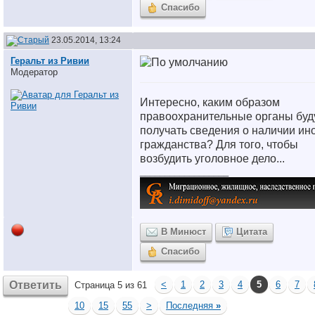
Спасибо
23.05.2014, 13:24
Геральт из Ривии
Модератор
Интересно, каким образом
правоохранительные органы буд
получать сведения о наличии ин
гражданства? Для того, чтобы
возбудить уголовное дело...
__________________
В Минюст
Цитата
Спасибо
Ответить
<
1
2
3
4
5
6
7
Страница 5 из 61
10
15
55
>
Последняя
»