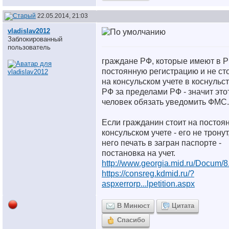
22.05.2014, 21:03
vladislav2012
Заблокированный
пользователь
граждане РФ, которые имеют в 
постоянную регистрацию и не ст
на консульском учете в коснульс
РФ за пределами РФ - значит это
человек обязать уведомить ФМС.
Если гражданин стоит на постоя
консульском учете - его не тронут,
него печать в загран паспорте -
постановка на учет.
http://www.georgia.mid.ru/Docum/8
https://consreg.kdmid.ru/?
aspxerrorp...lpetition.aspx
В Минюст
Цитата
Спасибо