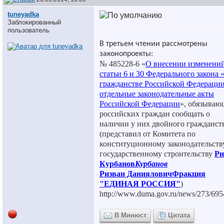
tuneyadka
Заблокированный
пользователь
В третьем чтении рассмотрены
законопроекты:
№ 485228-6 «
О внесении изменений
статьи 6 и 30 Федерального закона 
гражданстве Российской Федерации
отдельные законодательные акты
Российской Федерации
», обязыва
российских граждан сообщать о
наличии у них двойного гражданст
(представил от Комитета по
конституционному законодательств
государственному строительству
Ри
Курбанов
Курбанов
Ризван ДанияловичФракция
"ЕДИНАЯ РОССИЯ"
)
http://www.duma.gov.ru/news/273/695
В Минюст
Цитата