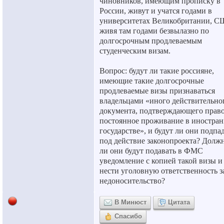
чиновников, имеющим прописку в
России, живут и учатся годами в
университетах Великобритании, С
живя там годами безвылазно по
долгосрочным продлеваемым
студенческим визам.
Вопрос: будут ли такие россияне,
имеющие такие долгосрочные
продлеваемые визы признаваться
владельцами «иного действительно
документа, подтверждающего право
постоянное проживание в иностра
государстве», и будут ли они подпа
под действие законопроекта? Долж
ли они будут подавать в ФМС
уведомление с копией такой визы и
нести уголовную ответственность з
недоносительство?
В Минюст
Цитата
Спасибо