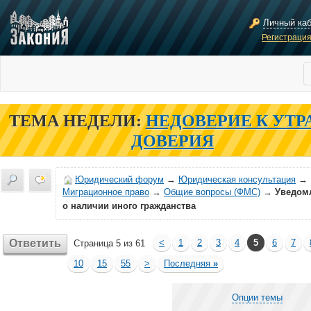
Личный ка
Регистраци
ТЕМА НЕДЕЛИ:
НЕДОВЕРИЕ К УТР
ДОВЕРИЯ
Юридический форум
→
Юридическая консультация
→
Миграционное право
→
Общие вопросы (ФМС)
→
Уведом
о наличии иного гражданства
Ответить
<
1
2
3
4
5
6
7
Страница 5 из 61
10
15
55
>
Последняя
»
Опции темы