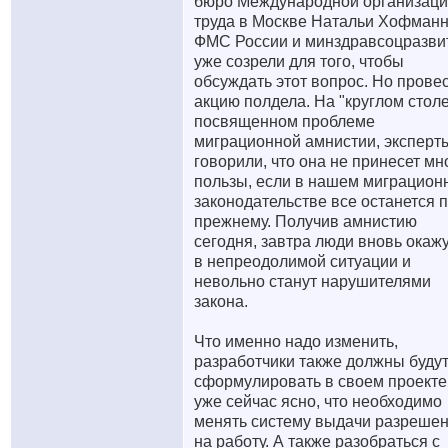
бюро Международной организац
труда в Москве Натальи Хофманн
ФМС России и минздравсоцразви
уже созрели для того, чтобы
обсуждать этот вопрос. Но прове
акцию полдела. На "круглом столе
посвященном проблеме
миграционной амнистии, эксперт
говорили, что она не принесет мн
пользы, если в нашем миграцион
законодательстве все останется п
прежнему. Получив амнистию
сегодня, завтра люди вновь окаж
в непреодолимой ситуации и
невольно станут нарушителями
закона.
Что именно надо изменить,
разработчики также должны буду
сформулировать в своем проекте
уже сейчас ясно, что необходимо
менять систему выдачи разреше
на работу. А также разобраться с