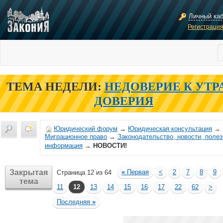
Личный ка
Регистраци
ТЕМА НЕДЕЛИ:
НЕДОВЕРИЕ К УТР
ДОВЕРИЯ
Юридический форум
→
Юридическая консультация
→
Миграционное право
→
Законодательство, новости, поле
информация
→
НОВОСТИ!
Закрытая
«
Первая
<
2
7
8
9
Страница 12 из 64
тема
11
12
13
14
15
16
17
22
62
>
Последняя
»