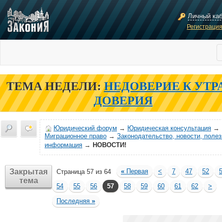
Личный ка
Регистраци
ТЕМА НЕДЕЛИ:
НЕДОВЕРИЕ К УТР
ДОВЕРИЯ
Юридический форум
→
Юридическая консультация
→
Миграционное право
→
Законодательство, новости, поле
информация
→
НОВОСТИ!
Закрытая
«
Первая
<
7
47
52
Страница 57 из 64
тема
54
55
56
57
58
59
60
61
62
>
Последняя
»