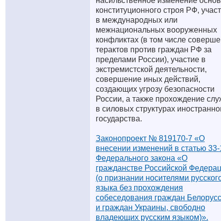
насильственное изменение основ
конституционного строя РФ, учас
в международных или
межнациональных вооруженных
конфликтах (в том числе соверш
терактов против граждан РФ за
пределами России), участие в
экстремистской деятельности,
совершение иных действий,
создающих угрозу безопасности
России, а также прохождение сл
в силовых структурах иностранно
государства.
Законопроект № 819170-7 «О
внесении изменений в статью 33-
Федерального закона «О
гражданстве Российской Федера
(о признании носителями русског
языка без прохождения
собеседования граждан Белорус
и граждан Украины, свободно
владеющих русским языком)».