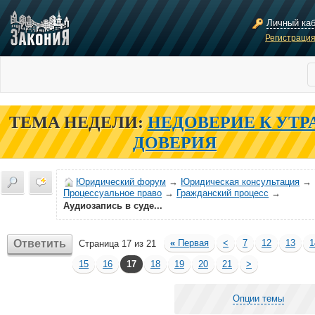
Личный ка
Регистраци
ТЕМА НЕДЕЛИ:
НЕДОВЕРИЕ К УТР
ДОВЕРИЯ
Юридический форум
→
Юридическая консультация
→
Процессуальное право
→
Гражданский процесс
→
Аудиозапись в суде...
Ответить
«
Первая
<
7
12
13
1
Страница 17 из 21
15
16
17
18
19
20
21
>
Опции темы