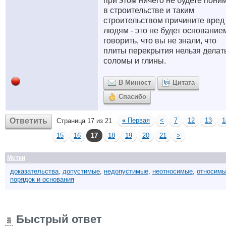
при этом ничего не будете пони
в строительстве и таким
строительством причините вред
людям - это не будет основание
говорить, что вы не знали, что
плиты перекрытия нельзя делать
соломы и глины.
В Минюст
Цитата
Спасибо
Ответить
«
Первая
<
7
12
13
1
Страница 17 из 21
15
16
17
18
19
20
21
>
Метки
доказательства
,
допустимые
,
недопустимые
,
неотносимые
,
относим
порядок и основания
Быстрый ответ