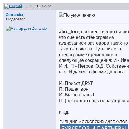
01.08.2012, 08:28
Zorrander
Модератор
alex_forz
, соответственно пишит
что сие есть стенограмма
аудиозаписи разговора таких-то
такого-то числа. Чуть ниже: в
стенограмме применяются
следующие сокращения: И - Ив
И.И., П - Петров Ю.Д. Собствен
все! И далее в форме диалога:
И: Привет ДРУГ!
П: Пошел вон!
И: Вы не правы!
П: (несколько слов неразборчив
и т.д.
__________________