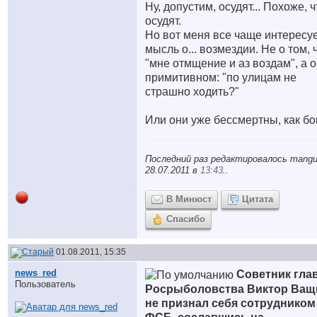
Ну, допустим, осудят... Похоже, ч
осудят.
Но вот меня все чаще интересу
мысль о... возмездии. Не о том, 
"мне отмщение и аз воздам", а о
примитивном: "по улицам не
страшно ходить?"
Или они уже бессмертны, как б
Последний раз редактировалось mangu
28.07.2011 в
13:43
..
В Минюст
Цитата
Спасибо
01.08.2011, 15:35
news_red
Советник гла
Пользователь
Росрыболовства Виктор Ващ
не признал себя сотрудником