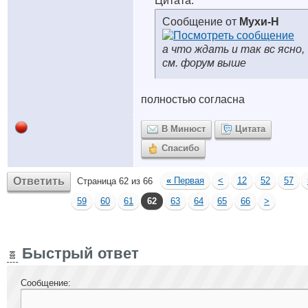
Цитата:
Сообщение от
Мухи-Н
а что ждать и так вс ясно,
см. форум выше
полностью согласна
В Минюст
Цитата
Спасибо
Ответить
«
Первая
<
12
52
57
Страница 62 из 66
59
60
61
62
63
64
65
66
>
Быстрый ответ
Сообщение: