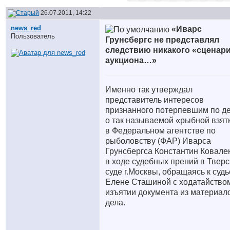
26.07.2011, 14:22
news_red
«Иварс
Пользователь
Грунсбергс не представлял
следствию никакого «сценар
аукциона…»
Именно так утверждал
представитель интересов
признанного потерпевшим по д
о так называемой «рыбной взят
в Федеральном агентстве по
рыболовству (ФАР) Иварса
Грунсбергса Константин Ковале
в ходе судебных прений в Твер
суде г.Москвы, обращаясь к судь
Елене Сташиной с ходатайство
изъятии документа из материал
дела.