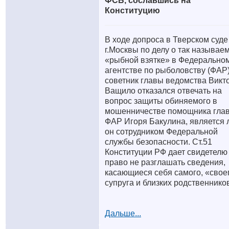
ФСБ, сославшись на
Конституцию
В ходе допроса в Тверском суде
г.Москвы по делу о так называе
«рыбной взятке» в Федерально
агентстве по рыболовству (ФАР
советник главы ведомства Викт
Ващило отказался отвечать на
вопрос защиты обиняемого в
мошенничестве помощника гла
ФАР Игоря Бакулина, является 
он сотрудником Федеральной
службы безопасности. Ст.51
Конституции РФ дает свидетелю
право не разглашать сведения,
касающиеся себя самого, «свое
супруга и близких родственнико
Дальше...