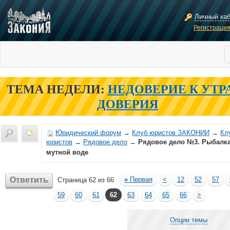
Личный ка
Регистраци
ТЕМА НЕДЕЛИ:
НЕДОВЕРИЕ К УТР
ДОВЕРИЯ
Юридический форум
→
Клуб юристов ЗАКОНИИ
→
Кл
юристов
→
Рядовое дело
→
Рядовое дело №3. Рыбалка
мутной воде
Ответить
«
Первая
<
12
52
57
Страница 62 из 66
59
60
61
62
63
64
65
66
>
Опции темы