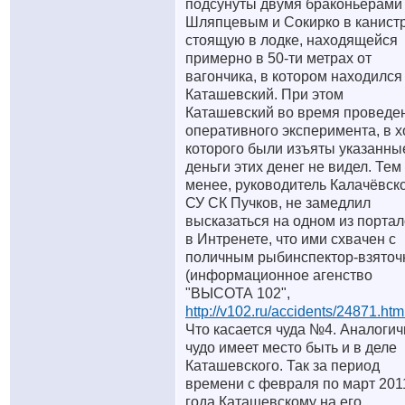
подсунуты двумя браконьерами
Шляпцевым и Сокирко в канистр
стоящую в лодке, находящейся
примерно в 50-ти метрах от
вагончика, в котором находился
Каташевский. При этом
Каташевский во время проведе
оперативного эксперимента, в х
которого были изъяты указанны
деньги этих денег не видел. Тем
менее, руководитель Калачёвск
СУ СК Пучков, не замедлил
высказаться на одном из порта
в Интренете, что ими схвачен с
поличным рыбинспектор-взяточ
(информационное агенство
"ВЫСОТА 102",
http://v102.ru/accidents/24871.htm
Что касается чуда №4. Аналоги
чудо имеет место быть и в деле
Каташевского. Так за период
времени с февраля по март 201
года Каташевскому на его