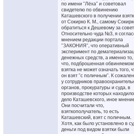
по имени "Лёха" и советовал
свидетелю по обвинению
Каташевского в получении взят
от Сокирко К. М., самому Сокирк
обратиться к Дешевому за совет
Относительно чуда №3, я соглас
мнением редакции портала
"ЗАКОНИЯ", что оперативный
эксперимент по дематериализа
денежных средств, а именно то,
что, подброшенная обвиняемом
взятка не может означать того, ч
он взят "с поличным". К сожале
у сотрудников правоохранитель
органов, прокуратуры и суда, в
производстве которых находило
дело Каташевского, иное мнение
Они посчитали что,
взяткополучатель, то есть
Каташевский, взят с поличным.
Хотя, как было установлено в су
деньги под видом взятки были