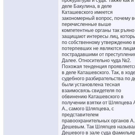
прокуратуры и суда. Также как и
деле Бакулина, в деле
Каташевского имеется
закономерный вопрос, почему в
перечисленные выше
компетентные органы так ръяно
защищают интересы лиц, котор
по собственному утверждению 
потерпевших не являются лица
пострадавшими от преступлени
Далее. Относительно чуда №2.
Похожая тенденция проявляетс
в деле Каташевского. Так, в ход
судебного разбирательства по д
были установлена тесная
взаимосвязь свидетеля по
обвинению Каташевского в
получении взятки от Шляпцева 
А., самого Шляпцева, с
представителем
правоохранительных органов А.
Дешевым. Так Шляпцев называ
Дешевого в зале суда фамильяр