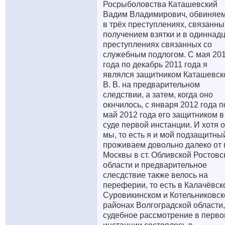
Росрыболовства Каташевский
Вадим Владимирович, обвиняе
в трёх преступлениях, связанны
получением взятки и в одиннад
преступлениях связанных со
служебным подлогом. С мая 20
года по декабрь 2011 года я
являлся защитником Каташевск
В. В. на предварительном
следствии, а затем, когда оно
окнчилось, с января 2012 года п
май 2012 года его защитником в
суде первой инстанции. И хотя 
мы, то есть я и мой подзащитны
проживаем довольно далеко от г
Москвы в ст. Обливской Ростовс
области и предварительное
слесдствие также велось на
переферии, то есть в Калачёвск
Суровикинском и Котельниковс
районах Волгоградской области,
судебное рассмотрение в перво