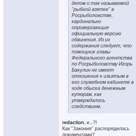
делом о так называемой
"рыбной взятке" в
Росрыболовстве,
кардинально
опровергающие
официальную версию
обвинения. Из их
содержания следует, что
помощник главы
Федерального агентства
по Росрыболовству Игорь
Бакулин не имеет
отношения к изъятым в
его служебном кабинете в
ходе обыска денежным
купюрам, как
утверждалось
следствием.
redaction
, и...?!
Как "Закония" распорядилась
документами?