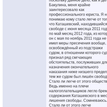
поскольку данное дело, как и де
Бакулина, меня крайне
заинтересовало как
профессионального юриста. Я н
понимаю кому стало легче от тог
что Каташевский, находившийся
свободе с июня месяца 2011 го
по май месяц 2012 года, из кот
он с мая по ноябрь 2011 года не
имел меры пресечения вообще,
освобождённый из подстражи
судом, в отношении которого су
признал ряд смгчающих
обстоятельств, послуживших дл
назначения окончательного
наказания ниже низшего предел
тем же судом был лишён свобод
Стало ли легче от этого общест
Ведь именно на плечи
налогоплательщиков легло бре
содержания Каташевского в мес
лишения свободы. Сомневаюсь
Стало ли от этого легче