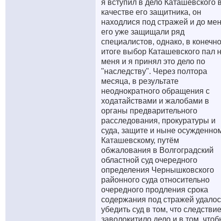
я вступил в дело Каташевского 
качестве его защитника, он
находлися под стражей и до ме
его уже защищали ряд
специалистов, однако, в конечн
итоге выбор Каташевского пал 
меня и я принял это дело по
"наследству". Через полтора
месяца, в результате
неоднократного обращения с
ходатайствами и жалобами в
органы предварительного
расследования, прокуратуры и
суда, защите и ныне осужденно
Каташевскому, путём
обжалования в Волгоградский
областной суд очередного
определения Чернышковского
районного суда относительно
очередного продления срока
содержания под стражей удалос
убедить суд в том, что следстви
заволокитило дело и в том, что