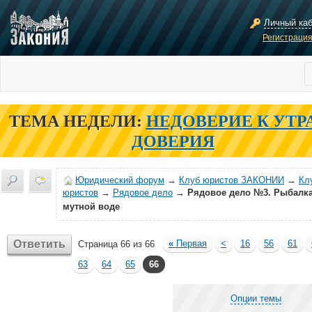
Личный ка
Регистраци
ТЕМА НЕДЕЛИ:
НЕДОВЕРИЕ К УТР
ДОВЕРИЯ
Юридический форум
→
Клуб юристов ЗАКОНИИ
→
Кл
юристов
→
Рядовое дело
→
Рядовое дело №3. Рыбалка
мутной воде
Ответить
«
Первая
<
16
56
61
Страница 66 из 66
63
64
65
66
Опции темы