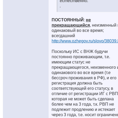
естественно.
.
ПОСТОЯННЫЙ
:
не
прекращающийся
, неизменный 
одинаковый во все время;
всегдашний
http://www.ozhegov.ru/slovo/38039.
Поскольку ИС с ВНЖ будучи
постоянно проживающим, т.е.
имеющим статус не
прекращающегося, неизменного 
одинакового во все время (т.е
бессроч проживания в РФ), и его
регистрация должна быть
соответствующей его статусу, в
отличие от регистрации ИГ с РВП
которая не может быть сделана
более чем на 3 года, т.к. РВП не
подлежит продлению и истекает
через 3 года, т.е. носит ограниче