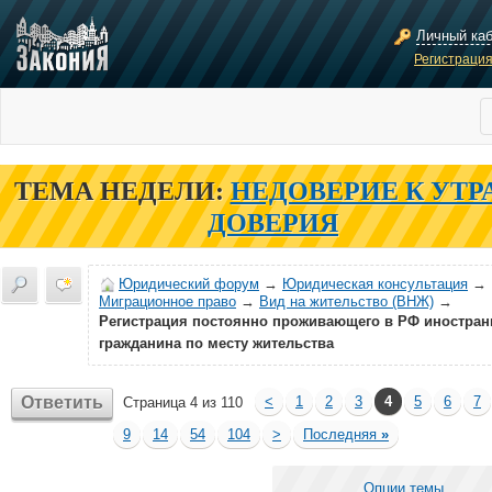
Личный ка
Регистраци
ТЕМА НЕДЕЛИ:
НЕДОВЕРИЕ К УТР
ДОВЕРИЯ
Юридический форум
→
Юридическая консультация
→
Миграционное право
→
Вид на жительство (ВНЖ)
→
Регистрация постоянно проживающего в РФ иностран
гражданина по месту жительства
Ответить
<
1
2
3
4
5
6
7
Страница 4 из 110
9
14
54
104
>
Последняя
»
Опции темы