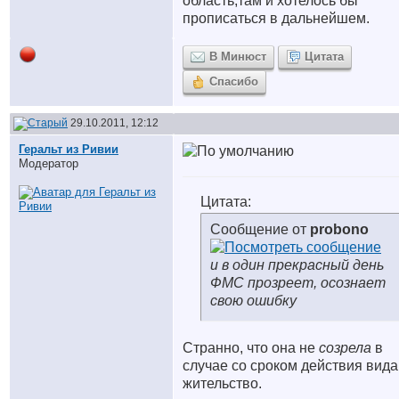
область,там и хотелось бы
прописаться в дальнейшем.
В Минюст
Цитата
Спасибо
29.10.2011, 12:12
Геральт из Ривии
Модератор
Цитата:
Сообщение от
probono
и в один прекрасный день
ФМС прозреет, осознает
свою ошибку
Странно, что она не
созрела
в
случае со сроком действия вида
жительство.