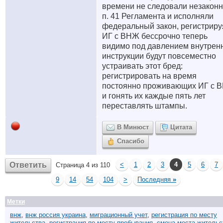
времени не следовали незакон
п. 41 Регламента и исполняли
федеральный закон, регистриру
ИГ с ВНЖ бессрочно теперь
видимо под давлением внутрен
инструкции будут повсеместно
устраивать этот бред:
регистрировать на время
постоянно проживающих ИГ с 
и гонять их каждые пять лет
переставлять штампы.
В Минюст
Цитата
Спасибо
Ответить
<
1
2
3
4
5
6
7
Страница 4 из 110
9
14
54
104
>
Последняя
»
Метки
внж
,
внж россия украина
,
миграционный учет
,
регистрация по месту
жительства
,
регистрация по месту пребывания
,
смена места жительс