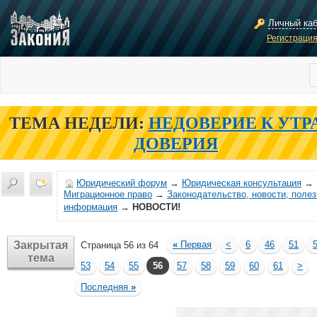
Личный ка
Регистраци
ТЕМА НЕДЕЛИ:
НЕДОВЕРИЕ К УТР
ДОВЕРИЯ
Юридический форум
→
Юридическая консультация
→
Миграционное право
→
Законодательство, новости, поле
информация
→
НОВОСТИ!
Закрытая
«
Первая
<
6
46
51
Страница 56 из 64
тема
53
54
55
56
57
58
59
60
61
>
Последняя
»