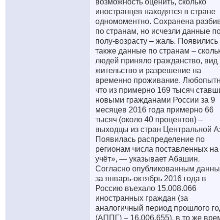
возможность оценить, сколько
иностранцев находятся в стране
одномоментно. Сохранена разби
по странам, но исчезли данные п
полу-возрасту – жаль. Появились
также данные по странам – сколь
людей приняло гражданство, вид
жительство и разрешение на
временно проживание. Любопытн
что из примерно 169 тысяч ставш
новыми гражданами России за 9
месяцев 2016 года примерно 66
тысяч (около 40 процентов) –
выходцы из стран Центральной А
Появилась распределение по
регионам числа поставленных на
учёт», — указывает Абашин.
Согласно опубликованным данны
за январь-октябрь 2016 года в
Россию въехало 15.008.066
иностранных граждан (за
аналогичный период прошлого го
(АППГ) – 16.006.655), в то же вре