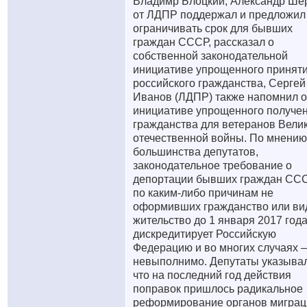
Владимр Блоцкий, Александр Ше
от ЛДПР поддержал и предложил
ограничивать срок для бывших
граждан СССР, рассказал о
собственной законодательной
инициативе упрощенного принят
российского гражданства, Сергей
Иванов (ЛДПР) также напомнил 
инициативе упрощенного получе
гражданства для ветеранов Вели
отечественной войны. По мнению
большинства депутатов,
законодательное требование о
депортации бывших граждан ССС
по каким-либо причинам не
оформивших гражданство или ви
жительство до 1 января 2017 года
дискредитирует Российскую
Федерацию и во многих случаях –
невыполнимо. Депутаты указыва
что на последний год действия
поправок пришлось радикальное
реформирование органов миграц