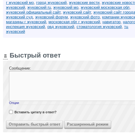
г жуковский мо
,
город жуковский
,
жуковские вести
,
жуковские новост
жуковский
,
жуковский ru
,
жуковский мо
,
жуковский московская обл
,
жуковский официальный сайт
,
жуковский сайт
,
жуковский сайт город
жуковский суд
,
жуковский форум
,
жуковский фото
,
компании жуковс
магазины г жуковский
,
московская обл г жуковский
,
навигатор
,
налог
инспекция жуковский
,
овд жуковский
,
стоматология жуковский
,
тц
жуковский
Быстрый ответ
Сообщение:
Опции
Вставить цитату в ответ?