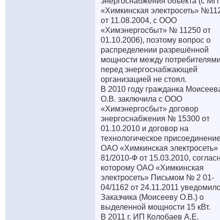
энергоснабжения объекта (с МП
«Химкинская электросеть» №11
от 11.08.2004, с ООО
«Химэнергосбыт» № 11250 от
01.10.2006), поэтому вопрос о
распределении разрешённой
мощности между потребителям
перед энергоснабжающей
организацией не стоял.
В 2010 году гражданка Моисеев
О.В. заключила с ООО
«Химэнергосбыт» договор
энергоснабжения № 15300 от
01.10.2010 и договор на
технологическое присоединение
ОАО «Химкинская электросеть»
81/2010-Ф от 15.03.2010, соглас
которому ОАО «Химкинская
электросеть» Письмом № 2 01-
04/1162 от 24.11.2011 уведомил
Заказчика (Моисееву О.В.) о
выделенной мощности 15 кВт.
В 2011 г. ИП Колобаев А.Е.