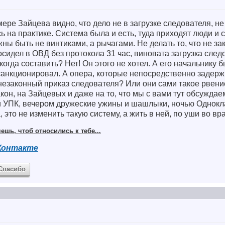
имере Зайцева видно, что дело не в загрузке следователя, не
ь на практике. Система была и есть, туда приходят люди и 
ны быть не винтиками, а рычагами. Не делать то, что не зако
осидел в ОВД без протокола 31 час, виновата загрузка сле
огда составить? Нет! Он этого не хотел. А его начальнику 
 санкционировал. А опера, которые непосредственно задер
незаконный приказ следователя? Или они сами такое рвен
кон, на Зайцевых и даже на то, что мы с вами тут обсуждаем
и УПК, вечером дружеские ужины и шашлыки, ночью Однокл
, это не изменить такую систему, а жить в ней, по уши во в
ешь, чтоб относились к тебе...
Контакте
Спасибо