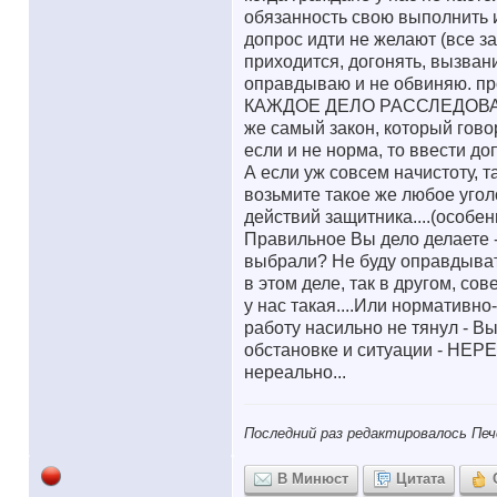
обязанность свою выполнить и
допрос идти не желают (все за
приходится, догонять, вызван
оправдываю и не обвиняю. п
КАЖДОЕ ДЕЛО РАССЛЕДОВАТЬ 
же самый закон, который говор
если и не норма, то ввести д
А если уж совсем начистоту, т
возьмите такое же любое угол
действий защитника....(особен
Правильное Вы дело делаете 
выбрали? Не буду оправдывать 
в этом деле, так в другом, со
у нас такая....Или нормативно
работу насильно не тянул - В
обстановке и ситуации - НЕРЕ
нереально...
Последний раз редактировалось Печ
В Минюст
Цитата