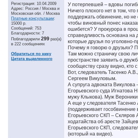
Регистрация: 10.04.2009
У потерпевшей – вдовы погиб
Адрес: Россия / Москва и
Ничего плохого нет в том, чт
Московская обл. / Москва
поддержать обвинение, но не 
Платные консультации
:
чтобы виновный понес наказан
15000 р.
Сообщений: 753
ошибется? У прокурора в проц
Благодарности: 7
справедливость основана на до
299
Поблагодарили
раз(а)
которые друзья по уголовно-
в 222 сообщениях
Почему я говорю о друзьях? П
Там можно страничку свою лич
Обратиться по нику
Цитата выделенного
пространстве заявить о дружб
сообществу сразу видно, кто с
Вот, следователь Тасенко А.В
Сергеем Викуловым.
А супруга адвоката Викулова 
Егорьевского суда Игнатова Н
мужу Клыкова). Муж Вероники
А еще у следователя Тасенко 
(поддерживает гособвинение в
Егорьевского СКП – Скляров 
ходатайства об аресте Зайцев
Егорьевского СКП, следовател
(который на видео).