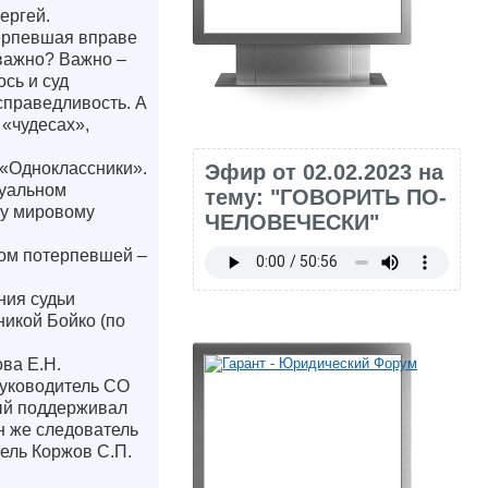
ергей.
терпевшая вправе
 важно? Важно –
сь и суд
справедливость. А
 «чудесах»,
ь «Одноклассники».
Эфир от 02.02.2023 на
туальном
тему: "ГОВОРИТЬ ПО-
му мировому
ЧЕЛОВЕЧЕСКИ"
том потерпевшей –
ния судьи
никой Бойко (по
ова Е.Н.
руководитель СО
рый поддерживал
н же следователь
тель Коржов С.П.