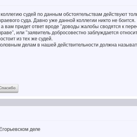
оллегию судей по данным обстоятельствам действуют тольк
краевого суда. Давно уже данной коллегии никто не боится.
а вам придет ответ вроде "доводы жалобы сводятся к пере
праве", или "заявитель добросовестно заблуждается относите
стоит из тех же судей.
головным делам в нашей действительности должна называт
Спасибо
Егорьевском деле