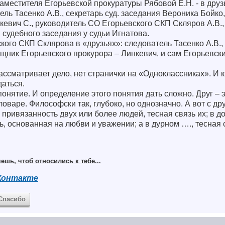
аместителя Егорьевской прокуратуры Рябовой Е.Н. - в друзь
ель Тасенко А.В., секретарь суд. заседания Вероника Бойк
кевич С., руководитель СО Егорьевского СКП Скляров А.В.,
я судебного заседания у судьи Игнатова.
кого СКП Склярова в «друзьях»: следователь Тасенко А.В., 
щник Егорьевского прокурора – Линкевич, и сам Егорьевск
ассматривает дело, нет странички на «Одноклассниках». И кт
даться.
онятие. И определение этого понятия дать сложно. Друг – 
ловаре. Философски так, глубоко, но однозначно. А вот с д
 привязанность двух или более людей, тесная связь их; в 
ь, основанная на любви и уважении; а в дурном …., тесная 
ешь, чтоб относились к тебе...
Контакте
Спасибо