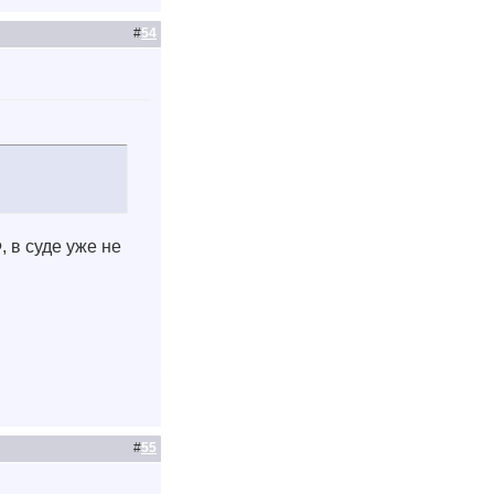
#
54
 в суде уже не
#
55