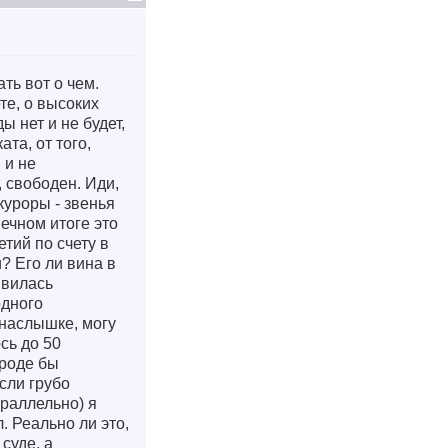
ть вот о чем.
те, о высоких
 нет и не будет,
та, от того,
 и не
, свободен. Иди,
куроры - звенья
нечном итоге это
тий по счету в
? Его ли вина в
явилась
одного
онаслышке, могу
сь до 50
вроде бы
сли грубо
араллельно) я
 Реально ли это,
суде, а