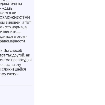
едователя на
- ждать
кого я не
ЫХ ВОЗМОЖНОСТЕЙ
 виновен, а тот
 - это норма, а
звините....
диться в этом -
 правомерности
ли Вы способ
от так другой, ни
система правосудия
о нас на эту
 в сложившейся
му счету -