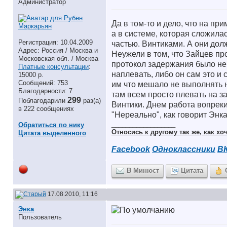
Администратор
Да в том-то и дело, что на пр
а в системе, которая сложилас
Регистрация: 10.04.2009
частью. Винтиками. А они долж
Адрес: Россия / Москва и
Неужели в том, что Зайцев пр
Московская обл. / Москва
протокол задержания было нек
Платные консультации
:
наплевать, либо он сам это и
15000 р.
Сообщений: 753
им что мешало не выполнять 
Благодарности: 7
там всем просто плевать на за
299
Поблагодарили
раз(а)
Винтики. Днем работа вопрек
в 222 сообщениях
"Нереально", как говорит Энка
__________________
Обратиться по нику
Относись к другому так же, как хоч
Цитата выделенного
Facebook
Одноклассники
В
В Минюст
Цитата
17.08.2010, 11:16
Энка
Пользователь