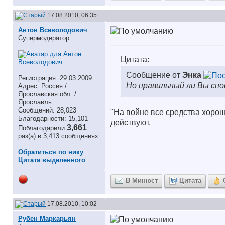
17.08.2010, 06:35
Антон Всеволодович
Супермодератор
Цитата:
Сообщение от
Энка
Регистрация: 29.03.2009
Но правильный ли Вы спо
Адрес: Россия /
Ярославская обл. /
Ярославль
Сообщений: 28,023
"На войне все средства хорош
Благодарности: 15,101
действуют.
3,661
Поблагодарили
__________________
раз(а) в 3,413 сообщениях
Обратиться по нику
Цитата выделенного
В Минюст
Цитата
17.08.2010, 10:02
Рубен Маркарьян