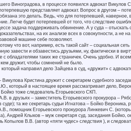
шего Виноградова, в процессе появился адвокат Викулов С
о потерпевшую представляет адвокат. Вопрос в другом – по
обязана это делать. Ведь, что для потерпевшей, наверное,
ие. Легче будет потерпевшей от того, что следствие ошибло
ессе задача поддерживать обвинение. А у суда – отыскать 
казательствах, на их анализе всех в совокупности, а не на
правовой машине себе позволяют.
отому что вот, например, есть такой сайт – социальная сет
ную завести и обзавестись друзьями, ну, фактически в вир
е с обладателями таких же страничек. Очень удобно. И все
 кем дружит, чтобы сомнений не было.
., который направил дело Зайцева в суд, «дружит» с адвока
– Викулова Кристина дружит с секретарем судебного заседа
.Ю., который в настоящее время рассматривает дело, Веро
 Бойко тоже следователь Егорьевского СКП.
А.В. в друзьях – заместитель Егорьевского прокурора – Ряб
 суде); та же секретарь судьи Игнатова – Бойко Вероника, 
А.В., помощник Егорьевского прокурора Линкевич С. (кото
а), Андрей Клыков – муж секретаря суд. заседания Бойко, о
ь Копылов В.В. (автор «пяти чудес» следствия ), и следова