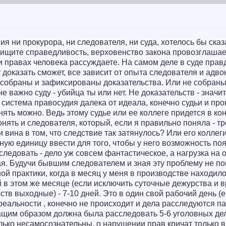
 ни прокурора, ни следователя, ни суда, хотелось бы сказа
 ищите справедливость, верховенство закона провозглашае
 правах человека рассуждаете. На самом деле в суде правды
 доказать сможет, все зависит от опыта следователя и адвока
 собраны и зафиксированы доказательства. Или не собраны
 важно суду - убийца ты или нет. Не доказательств - значит
система правосудия далека от идеала, конечно судьи и про
нять можно. Ведь этому судье или ее коллеге придется в ко
ять и следователя, который, если я правильно поняла - тре
 вина в том, что следствие так затянулось? Или его коллеги
ную единицу ввести для того, чтобы у него возможность по
следовать - дело уж совсем фантастическое, а нагрузка на 
ая. Будучи бывшим следователем и зная эту проблему не п
ой практики, когда в месяц у меня в производстве находило
й в этом же месяце (если исключить суточные дежурства и 
тв выходные) - 7-10 дней. Это в один свой рабочий день (е
 реальности , конечно не происходит и дела расследуются п
щим образом должна была расследовать 5-6 уголовных дел.
лько несамосознательны, о нарушении прав кричат только в 