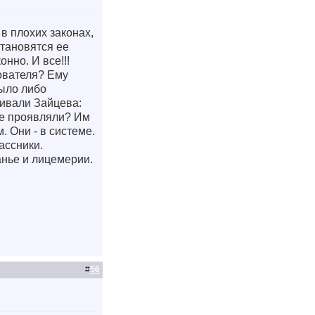
 в плохих законах,
становятся ее
нно. И все!!!
дователя? Ему
было либо
живали Зайцева:
ие проявляли? Им
. Они - в системе.
ассники.
ранье и лицемерии.
#
56