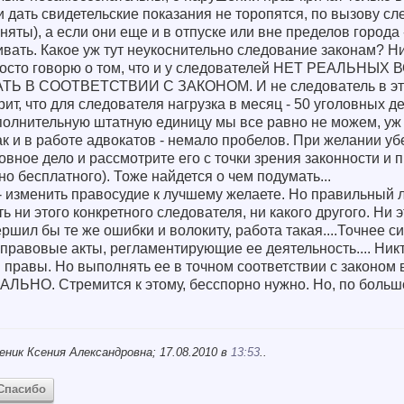
 дать свидетельские показания не торопятся, по вызову сл
няты), а если они еще и в отпуске или вне пределов города 
ивать. Какое уж тут неукоснительно следование законам? Ни
росто говорю о том, что и у следователей НЕТ РЕАЛЬН
В СООТВЕТСТВИИ С ЗАКОНОМ. И не следователь в этом
ит, что для следователя нагрузка в месяц - 50 уголовных дел
ополнительную штатную единицу мы все равно не можем, уж и
ак и в работе адвокатов - немало пробелов. При желании убе
овное дело и рассмотрите его с точки зрения законности и
но бесплатного). Тоже найдется о чем подумать...
- изменить правосудие к лучшему желаете. Но правильный 
ни этого конкретного следователя, ни какого другого. Ни эт
вершил бы те же ошибки и волокиту, работа такая....Точнее 
-правовые акты, регламентирующие ее деятельность.... Никт
ы правы. Но выполнять ее в точном соответствии с законом
АЛЬНО. Стремится к этому, бесспорно нужно. Но, по большо
еник Ксения Александровна; 17.08.2010 в
13:53
..
Спасибо