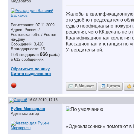
Модератор
Жалобы в квалификационную к
это удобно председателю обл/
Регистрация: 07.11.2009
судью неофициально пожурят, 
Адрес: Россия /
решения, чего КК делать не в 
Ростовская обл. / Ростов-
Квалификационная коллегия со
на-Дону
Кассационная инстанция по у
Сообщений: 3,426
Благодарности: 15
Утвердительной.
666
Поблагодарили
раз(а)
в 612 сообщениях
Обратиться по нику
Цитата выделенного
В Минюст
Цитата
16.08.2010, 17:16
Рубен Маркарьян
Администратор
«Одноклассники» помогают в 