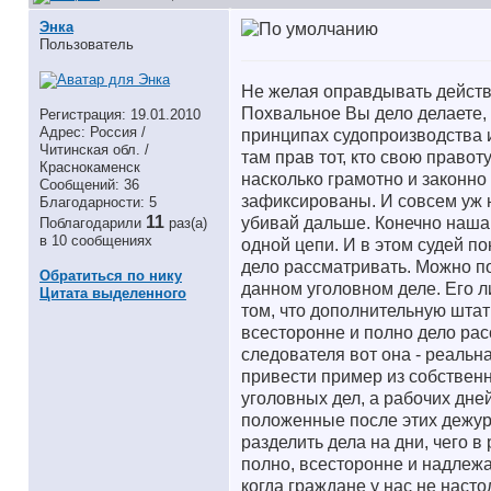
Энка
Пользователь
Не желая оправдывать действия
Похвальное Вы дело делаете,
Регистрация: 19.01.2010
Адрес: Россия /
принципах судопроизводства и
Читинская обл. /
там прав тот, кто свою правоту
Краснокаменск
насколько грамотно и законно
Сообщений: 36
зафиксированы. И совсем уж не
Благодарности: 5
11
убивай дальше. Конечно наша 
Поблагодарили
раз(а)
в 10 сообщениях
одной цепи. И в этом судей по
дело рассматривать. Можно пон
Обратиться по нику
данном уголовном деле. Его ли
Цитата выделенного
том, что дополнительную штат
всесторонне и полно дело рас
следователя вот она - реальн
привести пример из собственн
уголовных дел, а рабочих дне
положенные после этих дежурс
разделить дела на дни, чего в
полно, всесторонне и надлежа
когда граждане у нас не насто