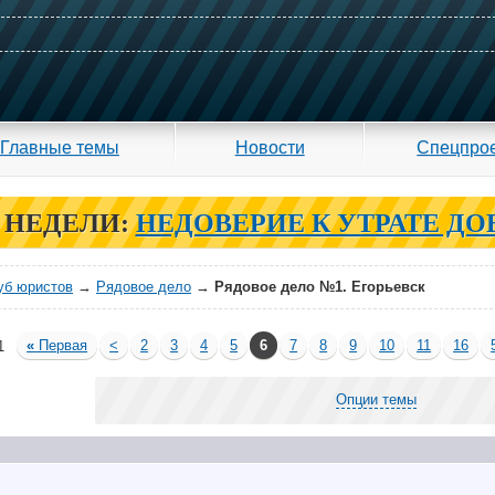
Главные темы
Новости
Спецпро
 НЕДЕЛИ:
НЕДОВЕРИЕ К УТРАТЕ ДО
уб юристов
→
Рядовое дело
→
Рядовое дело №1. Егорьевск
«
Первая
<
2
3
4
5
6
7
8
9
10
11
16
1
Опции темы