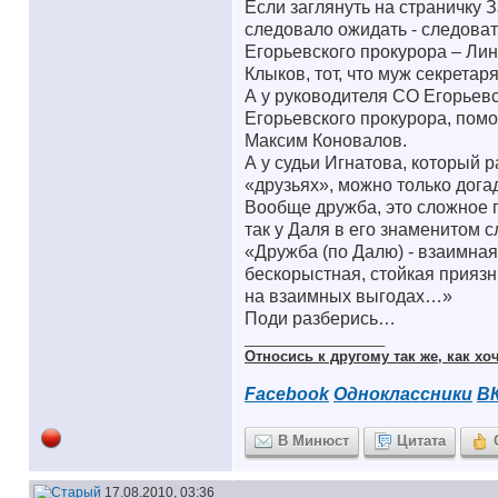
Если заглянуть на страничку З
следовало ожидать - следоват
Егорьевского прокурора – Лин
Клыков, тот, что муж секретар
А у руководителя СО Егорьевс
Егорьевского прокурора, помо
Максим Коновалов.
А у судьи Игнатова, который р
«друзьях», можно только дога
Вообще дружба, это сложное п
так у Даля в его знаменитом с
«Дружба (по Далю) - взаимная
бескорыстная, стойкая приязн
на взаимных выгодах…»
Поди разберись…
__________________
Относись к другому так же, как хоч
Facebook
Одноклассники
В
В Минюст
Цитата
17.08.2010, 03:36