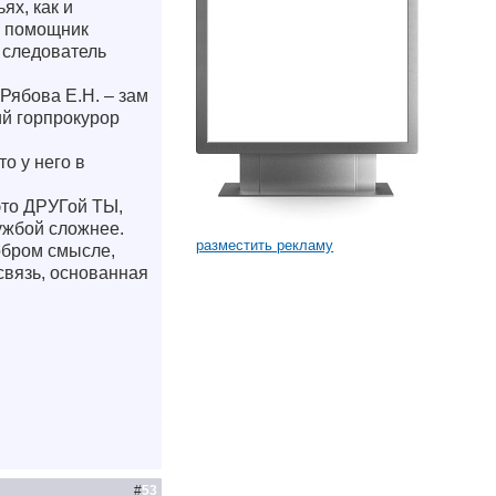
ях, как и
о, помощник
 следователь
Рябова Е.Н. – зам
ий горпрокурор
о у него в
это ДРУГой ТЫ,
ружбой сложнее.
разместить рекламу
добром смысле,
связь, основанная
#
53