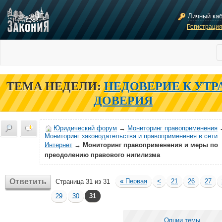
Личный ка
Регистраци
ТЕМА НЕДЕЛИ:
НЕДОВЕРИЕ К УТР
ДОВЕРИЯ
Юридический форум
→
Мониторинг правоприменения
Мониторинг законодательства и правоприменения в сети
Интернет
→
Мониторинг правоприменения и меры по
преодолению правового нигилизма
Ответить
«
Первая
<
21
26
27
Страница 31 из 31
29
30
31
Опции темы