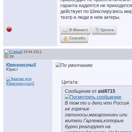
гаранта надеятся не приходитс
действует по Шекспиру:весь ми
театр и люди в нем актеры.
В Минюст
Цитата
Спасибо
19.04.2011,
02:29
Юрисконсульт2
Юрист
Цитата:
Сообщение от
aid8715
В том то и дело,что Россия
не горячие
латиносы,макаронники или
жители Гарлема,которые
бурно реагируют на