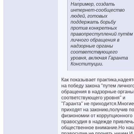
Например, создать
интернет-сообщество
людей, готовых
поддержать борьбу
против конкретных
правопреступлений путём
личного обращения в
надзорные органы
соответствующего
уровня, включая Гаранта
Конституции.
Как показывает практика,надеят
на победу закона "путем личног
обращения в надзорные органы
соответствующего уровня" и
"Гаранта" не приходится.Многие
приходят на законию,получив п
физиономии от коррупционного
правосудия в надежде привлечь
общественное внимание.Но на
правосудие не пронять ничем.И