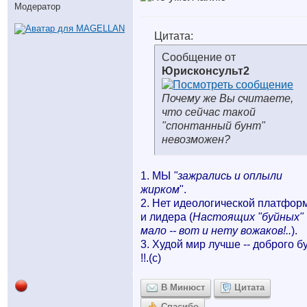
Модератор
Цитата:
Сообщение от
Юрисконсульт2
Почему же Вы считаете,
что сейчас такой
"спонтанный бунт"
невозможен?
1. МЫ
"зажрались и оплыли
жирком
".
2. Нет идеологической платфор
и лидера (
Настоящих "буйных"
мало -- вот и нету вожаков!..
).
3. Худой мир лучше -- доброго б
!!.(с)
В Минюст
Цитата
Спасибо