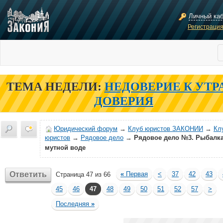
Личный ка
Регистраци
ТЕМА НЕДЕЛИ:
НЕДОВЕРИЕ К УТР
ДОВЕРИЯ
Юридический форум
→
Клуб юристов ЗАКОНИИ
→
Кл
юристов
→
Рядовое дело
→
Рядовое дело №3. Рыбалка
мутной воде
Ответить
«
Первая
<
37
42
43
Страница 47 из 66
45
46
47
48
49
50
51
52
57
>
Последняя
»