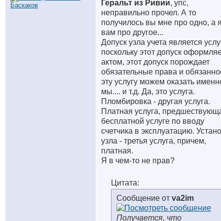
Геральт из Ривии
, упс,
неправильно прочел. А то
получилось вы мне про одно, а 
вам про другое...
Допуск узла учета является услу
поскольку этот допуск оформля
актом, этот допуск порождает
обязательные права и обязанно
эту услугу можем оказать именн
мы.... и т.д. Да, это услуга.
Пломбировка - другая услуга.
Платная услуга, предшествующ
бесплатной услуге по вводу
счетчика в эксплуатацию. Устан
узла - третья услуга, причем,
платная.
Я в чем-то не прав?
Цитата:
Сообщение от
va2im
Получается, что