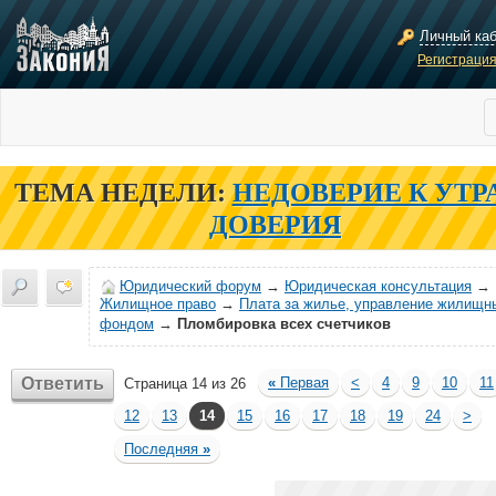
Личный ка
Регистраци
ТЕМА НЕДЕЛИ:
НЕДОВЕРИЕ К УТР
ДОВЕРИЯ
Юридический форум
→
Юридическая консультация
→
Жилищное право
→
Плата за жилье, управление жилищн
фондом
→
Пломбировка всех счетчиков
Ответить
«
Первая
<
4
9
10
11
Страница 14 из 26
12
13
14
15
16
17
18
19
24
>
Последняя
»