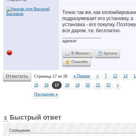
Точно так же, как опломбирован
подразумевает его установку, а
установка - его покупку. Поэтому
все даром, т.е. бесплатно.
__________________
адвокат
В Минюст
Цитата
Спасибо
Ответить
«
Первая
<
7
12
13
1
Страница 17 из 26
15
16
17
18
19
20
21
22
>
Последняя
»
Быстрый ответ
Сообщение: