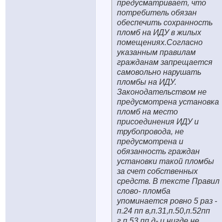
предусматривает, что
потребитель обязан
обеспечить сохранность
пломб на ИДУ в жилых
помещениях.Согласно
указанным правилам
гражданам запрещается
самовольно нарушать
пломбы на ИДУ.
Законодательством не
предусмотрена установка
пломб на место
присоединения ИДУ и
трубопровода, не
предусмотрена и
обязанность граждан
установки такой пломбы
за счет собственных
средств. В тексте Правил
слово- пломба
упоминается ровно 5 раз -
п.24 пп в,п.31,п.50,п.52пп
г,п.53 пп д- и нигде не