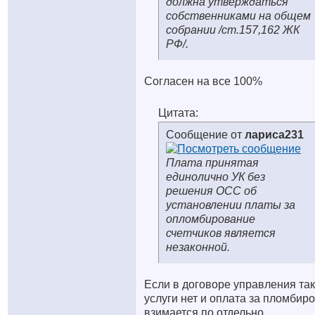
должна утверждаться
собственниками на общем
собрании /ст.157,162 ЖК
РФ/.
Согласен на все 100%
Цитата:
Сообщение от
лариса231
Плата принятая
единолично УК без
решения ОСС об
установлении платы за
опломбирование
счетчиков является
незаконной.
Если в договоре управления та
услуги нет и оплата за пломбир
взимается по отдельно