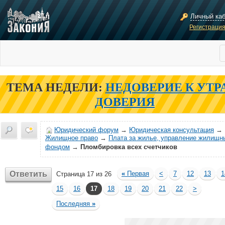
Личный ка
Регистраци
ТЕМА НЕДЕЛИ:
НЕДОВЕРИЕ К УТР
ДОВЕРИЯ
Юридический форум
→
Юридическая консультация
→
Жилищное право
→
Плата за жилье, управление жилищн
фондом
→
Пломбировка всех счетчиков
Ответить
«
Первая
<
7
12
13
1
Страница 17 из 26
15
16
17
18
19
20
21
22
>
Последняя
»