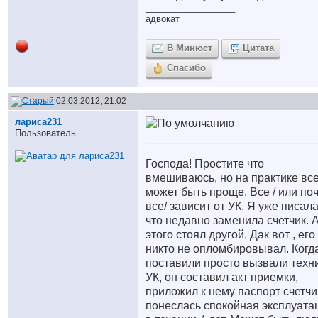
__________________
адвокат
В Минюст
Цитата
Спасибо
02.03.2012, 21:02
лариса231
Пользователь
Господа! Простите что
вмешиваюсь, но на практике вс
может быть проще. Все / или по
все/ зависит от УК. Я уже писала
что недавно заменила счетчик. 
этого стоял другой. Дак вот , его
никто не опломбировывал. Когд
поставили просто вызвали техн
УК, он составил акт приемки,
приложил к нему паспорт счетчи
понеслась спокойная эксплуата