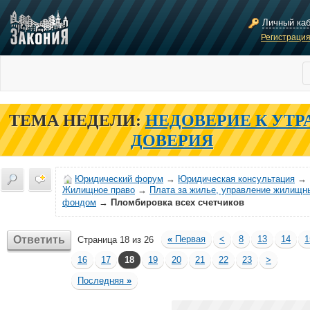
Личный ка
Регистраци
ТЕМА НЕДЕЛИ:
НЕДОВЕРИЕ К УТР
ДОВЕРИЯ
Юридический форум
→
Юридическая консультация
→
Жилищное право
→
Плата за жилье, управление жилищн
фондом
→
Пломбировка всех счетчиков
Ответить
«
Первая
<
8
13
14
1
Страница 18 из 26
16
17
18
19
20
21
22
23
>
Последняя
»