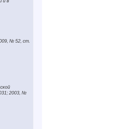
 и в
2009, № 52, ст.
йской
31; 2003, №