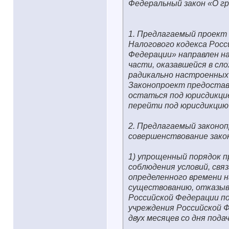
Федеральный закон «О г
1. Предлагаемый проект 
Налогового кодекса Росс
Федерации» направлен на
части, оказавшейся в с
радикально настроенных
Законопроект предостав
остаться под юрисдикцие
перейти под юрисдикцию 
2. Предлагаемый законо
совершенствование закон
1) упрощенный порядок п
соблюдения условий, свя
определенного времени н
существованию, отказыв
Российской Федерации п
учреждения Российской Ф
двух месяцев со дня пода