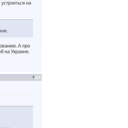
 устроиться на
ние.
зованию. А про
ей на Украине.
#
214