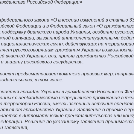
ражданстве Российской Федерации»
федерального закона «О внесении изменений в статью 33
ийской Федерации и в Федеральный закон «О гражданстве
 поддержку братского народа Украины, особенно русског
ложной ситуации, вызванной антиконституционными дейс
 националистических групп, действующих на территории
ляет русскоговорящим гражданам Украины возможность 
й властей Украины, или, приняв гражданство Российской
и защиту российского государства.
проект предусматривает комплекс правовых мер, направл
одательства, в том числе:
ринятия граждан Украины в гражданство Российской Фед
занных с необходимостью непрерывного проживания в те
а территории России, иметь законный источник средств
аться от гражданства Украины. Заявление о приеме в г
одается в дипломатические представительства или конс
едерации. Решение по указанному заявлению принимаетс
чи заявления,