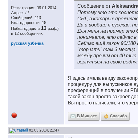
Сообщение от
Aleksandr
Регистрация: 06.01.2014
Потому что это коснется
Адрес: / /
Сообщений: 113
СНГ, в которых проживаю
Благодарности: 18
Да и вообще я русская, н
13
Поблагодарили
раз(а)
Для меня на пример это 
в 12 сообщениях
понимаете, что сейчас в
Сейчас ещё закон 90/180
русская узбечка
"торчать" там 3 месяца.
между прочим от 40 тыс.
вернуться на свою родну
Я здесь имела ввиду законопр
процедуру для выпускников в
преференций в получении РВП 
такой закон просто закроет дор
Вы просто написали, что увере
В Минюст
Спасибо
02.03.2014, 21:47