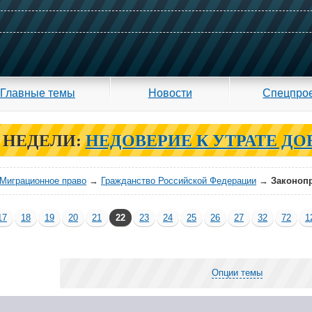
Главные темы
Новости
Спецпро
 НЕДЕЛИ:
НЕДОВЕРИЕ К УТРАТЕ ДО
Миграционное право
→
Гражданство Российской Федерации
→
Законопр
17
18
19
20
21
22
23
24
25
26
27
32
72
1
Опции темы