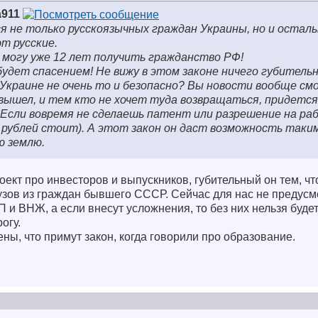
a911
 не только русскоязычных граждан Украины, но и остал
т русские.
е могу уже 12 лет получить гражданство РФ!
будет спасением! Не вижу в этом законе ничего губитель
 Украине не очень то и безопасно? Вы новости вообще с
 вышел, и тем кто не хочет туда возвращаться, придется
 Если вовремя не сделаешь патент или разрешение на р
 рублей стоит). А этот закон он даст возможность таким
ю землю.
оект про инвесторов и выпускников, губительный он тем, чт
узов из граждан бывшего СССР. Сейчас для нас не предусм
и ВНЖ, а если внесут усложнения, то без них нельзя будет 
огу.
ны, что примут закон, когда говорили про образование.