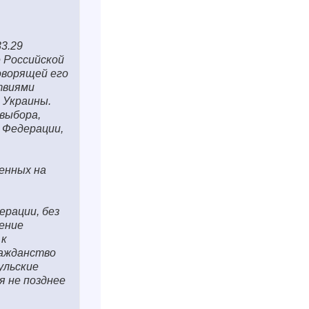
3.29
 Российской
оворящей его
твиями
 Украины.
выбора,
 Федерации,
енных на
ерации, без
чение
 к
ражданство
ульские
я не позднее