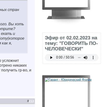
ьных стран
ного. Вы хоть
мотрите?
 ехать и
Эфир от 02.02.2023 на
аботу(которое
тему: "ГОВОРИТЬ ПО-
 как я,
ЧЕЛОВЕЧЕСКИ"
о усложнит
отрено никаких
получить гр-во, и
#
213