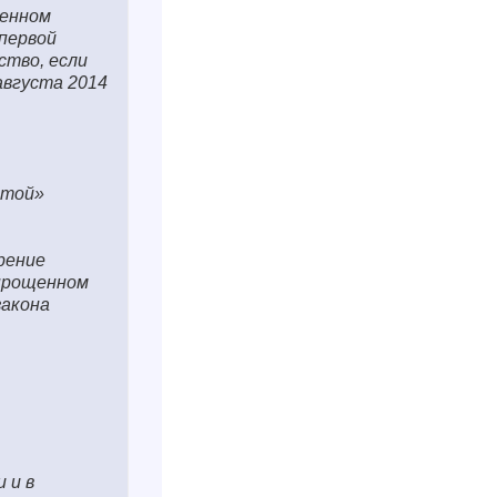
щенном
 первой
ство, если
августа 2014
стой»
рение
упрощенном
закона
 и в