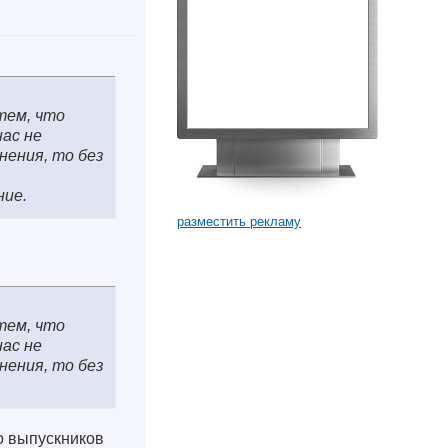
тем, что
нас не
нения, то без
ние.
разместить рекламу
тем, что
нас не
нения, то без
ко выпускников