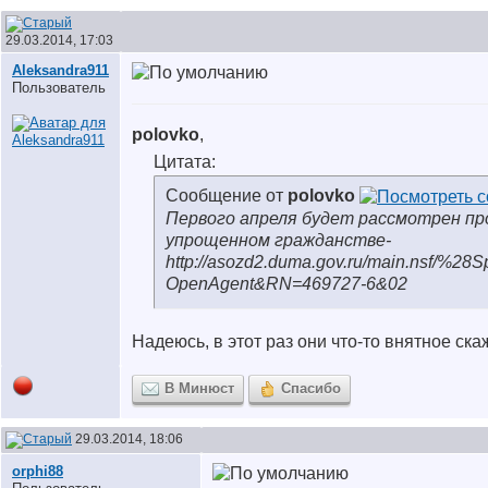
29.03.2014, 17:03
Aleksandra911
Пользователь
polovko
,
Цитата:
Сообщение от
polovko
Первого апреля будет рассмотрен пр
упрощенном гражданстве-
http://asozd2.duma.gov.ru/main.nsf/%2
OpenAgent&RN=469727-6&02
Надеюсь, в этот раз они что-то внятное скаж
В Минюст
Спасибо
29.03.2014, 18:06
orphi88