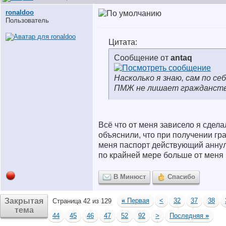
ronaldoo
Пользователь
Цитата:
Сообщение от
antaq
Насколько я знаю, сам по се
ПМЖ не лишает гражданств
Всё что от меня зависело я сдела
объяснили, что при получении гр
меня паспорт действующий аннули
по крайней мере больше от меня 
В Минюст
Спасибо
Закрытая
«
Первая
<
32
37
38
Страница 42 из 129
тема
44
45
46
47
52
92
>
Последняя
»