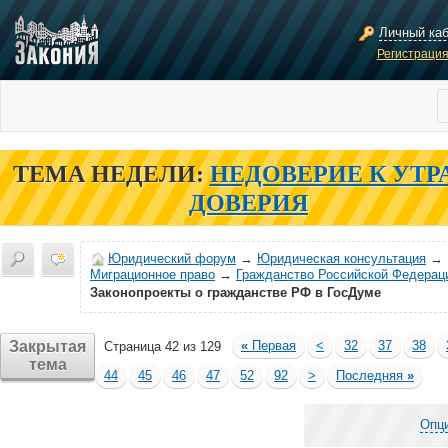
Личный ка
Регистраци
ТЕМА НЕДЕЛИ:
НЕДОВЕРИЕ К УТР
ДОВЕРИЯ
Юридический форум
→
Юридическая консультация
→
Миграционное право
→
Гражданство Российской Федерац
Законопроекты о гражданстве РФ в ГосДуме
Закрытая
«
Первая
<
32
37
38
Страница 42 из 129
тема
44
45
46
47
52
92
>
Последняя
»
Опц