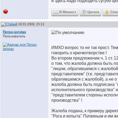
и здесь надо подходить сугубо ф
В Минюст
Цитата
Спа
18.01.2009, 15:13
Петро-ipristav
Пользователь
ИМХО вопрос то не так прост. Тем
говорить о крючкотворстве !
Во втором предложении ч. 1 ст. 1
о том, что жалоба должна быть п
"лицом, обратившемся с жалобой"
представителем" (т.е. представит
обратившемся с жалобой), а не о 
жалоба должна быть подписана "
исполнительного производства" 
"представителем стороны исполн
производства" !
Жалоба подана, к примеру дире
"Рога и копыта" Пупкиным и им ж