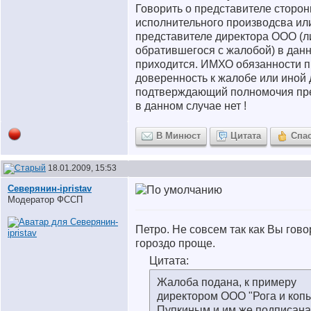
Говорить о представителе сторо
исполнительного производсва ил
представителе директора ООО (л
обратившегося с жалобой) в дан
приходится. ИМХО обязанности 
доверенность к жалобе или иной 
подтверждающий полномочия пре
в данном случае нет !
В Минюст
Цитата
Спа
18.01.2009, 15:53
Северянин-ipristav
Модератор ФССП
Петро. Не совсем так как Вы гово
гороздо проще.
Цитата:
Жалоба подана, к примеру
директором ООО "Рога и коп
Пупкиным и им же подписана