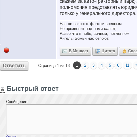
скажем за авто-тракторный парк),
полномочия представлять юриди
только у генерального директора.
__________________
Нас не накроют флагом военным
Не прозвенит над нами салют,
Разве что в небе, вечном, нетленном
Ангелы Божьи нас отпоют.
В Минюст
Цитата
Спа
Ответить
1
2
3
4
5
6
11
Страница 1 из 13
Быстрый ответ
Сообщение:
Опции