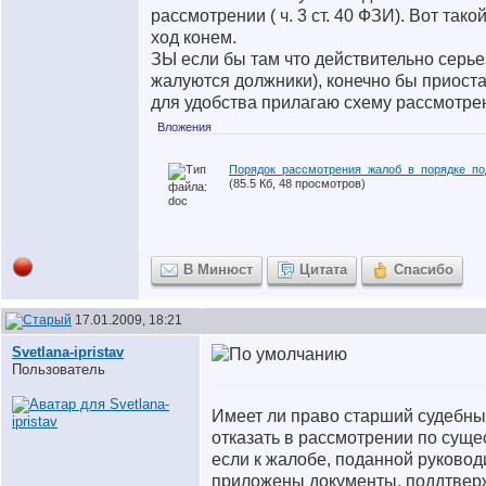
рассмотрении ( ч. 3 ст. 40 ФЗИ). Вот так
ход конем.
ЗЫ если бы там что действительно серье
жалуются должники), конечно бы приост
для удобства прилагаю схему рассмотре
Вложения
Порядок_рассмотрения_жалоб_в_порядке_по
(85.5 Кб, 48 просмотров)
В Минюст
Цитата
Спасибо
17.01.2009, 18:21
Svetlana-ipristav
Пользователь
Имеет ли право старший судебны
отказать в рассмотрении по суще
если к жалобе, поданной руковод
приложены документы, поддтве