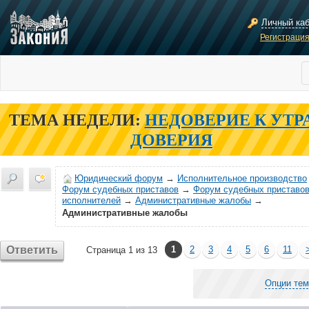
Личный ка
Регистраци
ТЕМА НЕДЕЛИ:
НЕДОВЕРИЕ К УТР
ДОВЕРИЯ
Юридический форум
→
Исполнительное производство
Форум судебных приставов
→
Форум судебных приставов
исполнителей
→
Административные жалобы
→
Административные жалобы
Ответить
1
2
3
4
5
6
11
Страница 1 из 13
Опции те