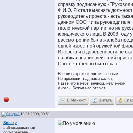
справку подписанную - "Руководи
Ф.И.О. Я стал выяснять должност
руководитель проекта - есть така
данном ООО, типа руководителя
геологической партии, но не руко
юридического лица. В 2008 году у
рассмотрении была жалоба пред
одной известной оружейной фир
Ижевска и в доверенности не ока
на обжалование действий приста
Соответственно был отказ.
__________________
Нас не накроют флагом военным
Не прозвенит над нами салют,
Разве что в небе, вечном, нетленном
Ангелы Божьи нас отпоют.
В Минюст
Цитата
Спа
18.01.2009, 09:51
Sneezy
Заблокированный
пользователь