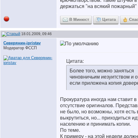
крючкотворством. Такие штучки в
держаться "на всякий пожарный"
В Минюст
Цитата
Спа
18.01.2009, 09:46
Северянин-ipristav
Модератор ФССП
Цитата:
Более того, можно заняться
чиновничьим иезуитством и о
если приложена копия довер
Прокуратура иногда нам ставит в
отсутствие оригиналов. Предста
не было, но возможны, хотя есть
выкрутиться, но... приходиться ид
населению и принимать копии.
По теме.
К примеру - на этой недели долж