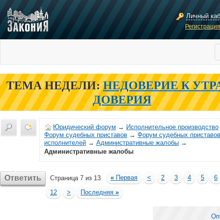
Личный ка
Регистраци
ТЕМА НЕДЕЛИ:
НЕДОВЕРИЕ К УТР
ДОВЕРИЯ
Юридический форум
→
Исполнительное производство
Форум судебных приставов
→
Форум судебных приставов
исполнителей
→
Административные жалобы
→
Административные жалобы
Ответить
«
Первая
<
2
3
4
5
6
Страница 7 из 13
12
>
Последняя
»
Оп