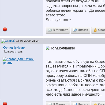
получен ответ от окружного ФССП 
задался вопросом , а если мама б
ребенка нечем кормить . Да весел
всего этого .
Sneezy я тоже.
В Минюст
Цитата
Спа
16.08.2009, 21:24
Юрчик-ipristav
Пользователь
Так пишите жалобу в суд на безд
зашевелится и в Управлении шоро
отдел отслеживает жалобы на С
прокурору района на СПИ жалобу
очень хватаются за сигналы о пр
эффективно работать после этого
все это действенно, если должник 
него есть ликвидное имущесто...
В Минюст
Цитата
Спа