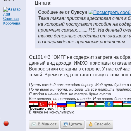
Цитата:
Сообщение от
Суксун
Тема такая: пристав арестовал счет в ба
на который поступают пособия на соде
приемных семьях. ....... P.S. На данный 
также денежные средства от оказания у
вознаграждение приемным родителям.
Ст.101 ФЗ "ОИП" не содержит запрета на обр
данный вид дохода. ИМХО, приставы отказали
Вопрос этики оставим в стороне. У нас сейчас 
темой. Время и суд поставят точку в этом вопр
__________________
Пусть каждый сам находит дорогу. Мой путь будет в 
Но не виню ни черта, ни Бога. За все платить придетс
Я любил и ненавидел, но теперь душа пуста.
Все исчезло, не осталось и следа. И не знает боли в гр
В личке не консультирую
В Минюст
Цитата
Спасибо