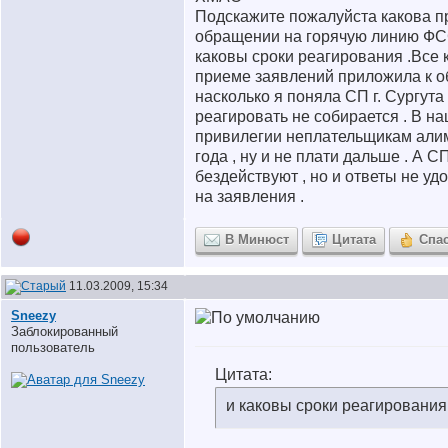
Подскажите пожалуйста какова п
обращении на горячую линию Ф
каковы сроки реагирования .Все 
приеме заявлений приложила к о
насколько я поняла СП г. Сургут
реагировать не собирается . В н
привилегии неплательщикам алим
года , ну и не плати дальше . А С
бездействуют , но и ответы не у
на заявления .
В Минюст
Цитата
Спа
11.03.2009, 15:34
Sneezy
Заблокированный
пользователь
Цитата:
и каковы сроки реагирования