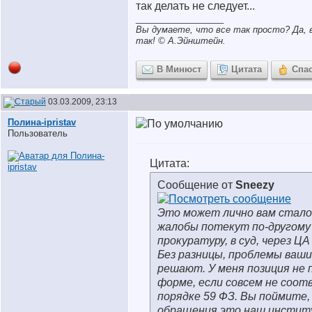
так делать не следует...
__________________
Вы думаете, что все так просто? Да, в
так! © A.Эйнштейн.
В Минюст
Цитата
Спа
03.03.2009, 23:13
Полина-ipristav
Пользователь
Цитата:
Сообщение от
Sneezy
Это может лично вам стало
жалобы потекут по-другому 
прокуратуру, в суд, через Ц
Без разницы, проблемы ваши
решают. У меня позиция не 
форме, если совсем не соот
порядке 59 ФЗ. Вы поймите,
обращения это наш инсти