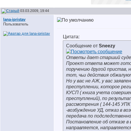
03.03.2009, 19:44
lana-ipristav
Пользователь
Цитата:
Сообщение от
Sneezy
Ответы дает старший суде
Проект ответа может гото
поручению другой пристав, 
тот, чьи действия обжалую
Но у вас не АЖ, у вас заявле
преступлении, которое рег
КУСП ( книга учета соверше
преступлений), по результ
рассмотрения ( 144-145 УПК
-возбуждение УД, отказ в во
передача по подследственн
Постановление об отказе в 
направляется, направляетс