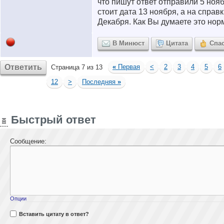
что пишут ответ отправили 5 нояб
стоит дата 13 ноября, а на справ
Декабря. Как Вы думаете это но
В Минюст
Цитата
Спа
Ответить
«
Первая
<
2
3
4
5
6
Страница 7 из 13
12
>
Последняя
»
Быстрый ответ
Сообщение:
Опции
Вставить цитату в ответ?