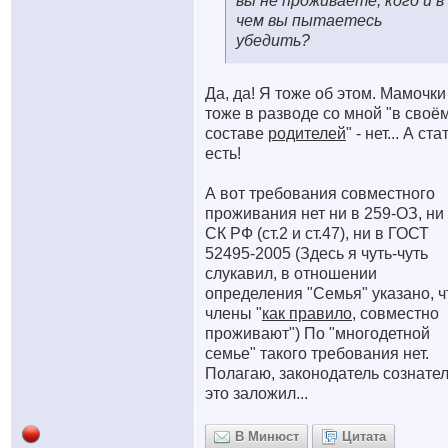
вы не проживаете, кого и в
чем вы пытаетесь
убедить?
Да, да! Я тоже об этом. Мамочки
тоже в разводе со мной "в своё
составе
родителей
" - нет... А ста
есть!
А вот требования совместного
проживания нет ни в 259-ОЗ, ни
СК РФ (ст.2 и ст.47), ни в ГОСТ
52495-2005 (Здесь я чуть-чуть
слукавил, в отношении
определения "Семья" указано, ч
члены "
как правило
, совместно
проживают") По "многодетной
семье" такого требования нет.
Полагаю, законодатель сознате
это заложил...
В Минюст
Цитата