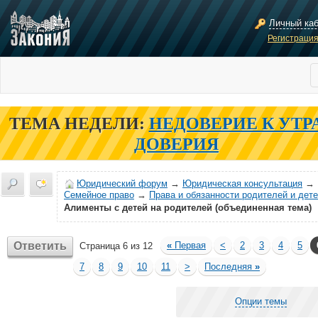
Личный ка
Регистраци
ТЕМА НЕДЕЛИ:
НЕДОВЕРИЕ К УТР
ДОВЕРИЯ
Юридический форум
→
Юридическая консультация
→
Семейное право
→
Права и обязанности родителей и дет
Алименты с детей на родителей (объединенная тема)
Ответить
«
Первая
<
2
3
4
5
Страница 6 из 12
7
8
9
10
11
>
Последняя
»
Опции темы