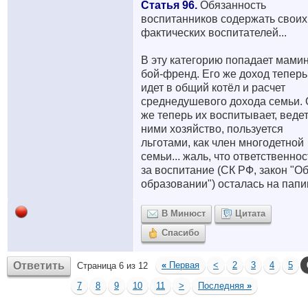
Статья 96.
Обязанность
воспитанников содержать своих
фактических воспитателей...
В эту категорию попадает мами
бой-френд. Его же доход теперь
идет в общий котёл и расчет
среднедушевого дохода семьи.
же теперь их воспитывает, ведет
ними хозяйство, пользуется
льготами, как член многодетной
семьи... жаль, что ответственнос
за воспитание (СК РФ, закон "О
образовании") осталась на папик
В Минюст
Цитата
Спасибо
Ответить
«
Первая
<
2
3
4
5
Страница 6 из 12
7
8
9
10
11
>
Последняя
»