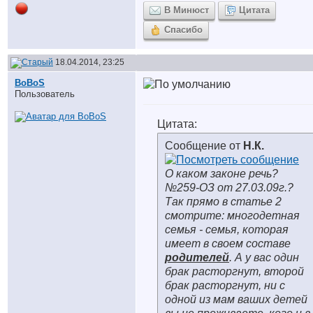
В Минюст
Цитата
Спасибо
18.04.2014, 23:25
BoBoS
Пользователь
Цитата:
Сообщение от
Н.К.
О каком законе речь?
№259-ОЗ от 27.03.09г.?
Так прямо в статье 2
смотрите: многодетная
семья - семья, которая
имеет в своем составе
родител
ей
. А у вас один
брак расторгнут, второй
брак расторгнут, ни с
одной из мам ваших детей