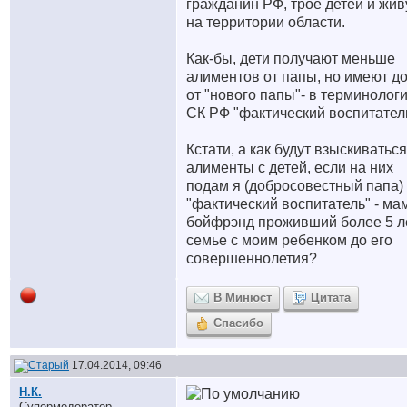
гражданин РФ, трое детей и жив
на территории области.
Как-бы, дети получают меньше
алиментов от папы, но имеют д
от "нового папы"- в терминолог
СК РФ "фактический воспитатель
Кстати, а как будут взыскиваться
алименты с детей, если на них
подам я (добросовестный папа)
"фактический воспитатель" - ма
бойфрэнд проживший более 5 л
семье с моим ребенком до его
совершеннолетия?
В Минюст
Цитата
Спасибо
17.04.2014, 09:46
Н.К.
Супермодератор