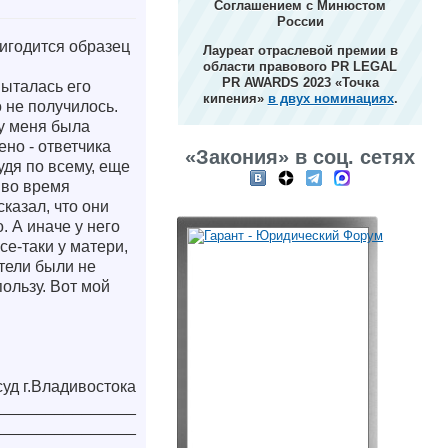
Соглашением с Минюстом
России
ригодится образец
Лауреат отраслевой премии в
области правового PR LEGAL
PR AWARDS 2023 «Точка
пыталась его
кипения»
в двух номинациях
.
о не получилось.
 у меня была
ено - ответчика
«Закония» в соц. сетях
удя по всему, еще
 во время
сказал, что они
. А иначе у него
е-таки у матери,
етели были не
ользу. Вот мой
уд г.Владивостока
________________
________________
________________