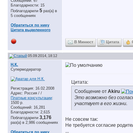
Сообщений: 67
Благодарности: 15
5
Поблагодарили
раз(а) в
5 сообщениях
Обратиться по нику
Цитата выделенного
В Минюст
Цитата
05.09.2014, 18:12
Н.К.
Супермодератор
Цитата:
Регистрация: 16.02.2008
Сообщение от
Akiru
Адрес: Россия / /
Это возможно без согласи
Платные консультации
:
1500 р.
участвует в его жизни.
Сообщений: 16,281
Благодарности: 2,615
3,176
Поблагодарили
Не совсем так:
раз(а) в 2,986 сообщениях
Не требуется согласие родите
...
Обратиться по нику