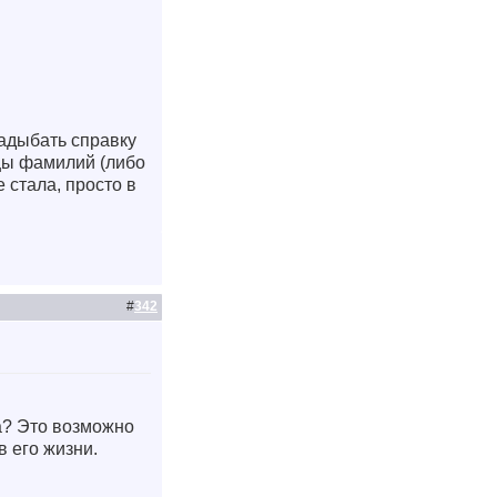
надыбать справку
ицы фамилий (либо
 стала, просто в
#
342
ка? Это возможно
в его жизни.