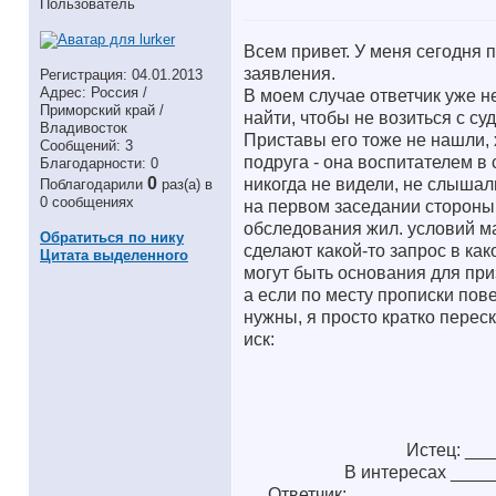
Пользователь
Всем привет. У меня сегодня 
заявления.
Регистрация: 04.01.2013
Адрес: Россия /
В моем случае ответчик уже н
Приморский край /
найти, чтобы не возиться с су
Владивосток
Приставы его тоже не нашли, 
Сообщений: 3
подруга - она воспитателем в 
Благодарности: 0
0
никогда не видели, не слышали
Поблагодарили
раз(а) в
0 сообщениях
на первом заседании стороны 
обследования жил. условий мат
Обратиться по нику
сделают какой-то запрос в как
Цитата выделенного
могут быть основания для при
а если по месту прописки пов
нужны, я просто кратко перес
иск:
Истец: __
В интересах ___
Ответчик: _____________