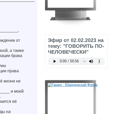
________,
Эфир от 02.02.2023 на
ождении от
тему: "ГОВОРИТЬ ПО-
ной, а также
ЧЕЛОВЕЧЕСКИ"
рации брака
лях
ации права
её жизни не
_____ и моей
.
мается её
оды на