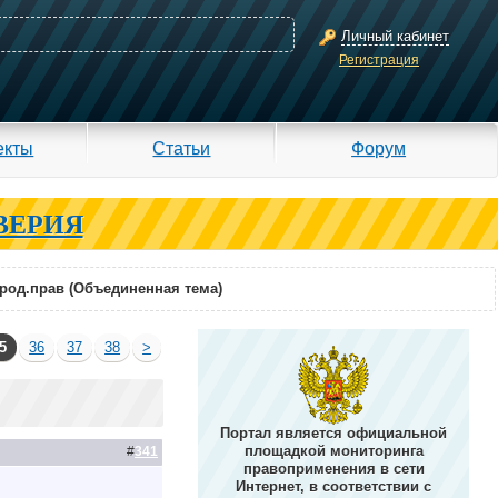
Личный кабинет
Регистрация
екты
Статьи
Форум
ВЕРИЯ
род.прав (Объединенная тема)
5
36
37
38
>
Портал является официальной
площадкой мониторинга
#
341
правоприменения в сети
Интернет, в соответствии с