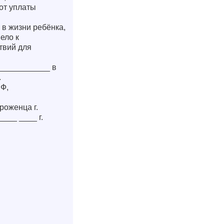
от уплаты
 в жизни ребёнка,
ело к
твий для
____________ в
.
РФ,
роженца г.
___ ____ г.