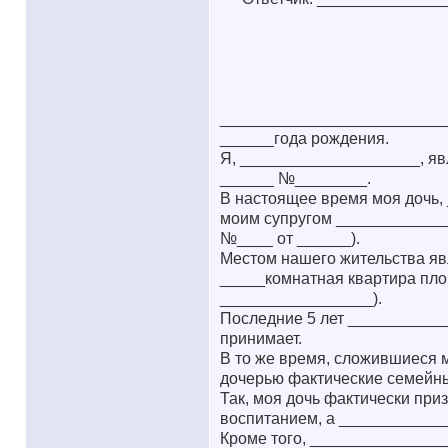
__________________________,
______года рождения.
Я, ____________________, яв
______ №________.
В настоящее время моя дочь,
моим супругом _____________
№____ от ______).
Местом нашего жительства я
_____комнатная квартира пло
_________________).
Последние 5 лет ____________
принимает.
В то же время, сложившиеся
дочерью фактические семейны
Так, моя дочь фактически при
воспитанием, а ____________
Кроме того, _______________