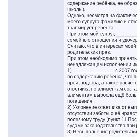
содержание ребёнка, её обра
школы).
Однако, несмотря на фактиче
моего супруга фамилию и отч
травмирует ребёнка.
При этом мой супруг, ______
семейные отношения и удоче
Считаю, что в интересах мое
родительских прав.
При этом необходимо принять
ненадлежащем исполнении им 
1) _______________ с 2007 го
по содержанию ребёнка, что 
производства, а также расчёт
ответчика по алиментам соста
алиментам выросла ещё больш
погашения.
2) Уклонение ответчика от вы
отсутствии заботы о её нравс
полезному труду (пункт 11 П
судами законодательства при 
3) Невыполнение родительских