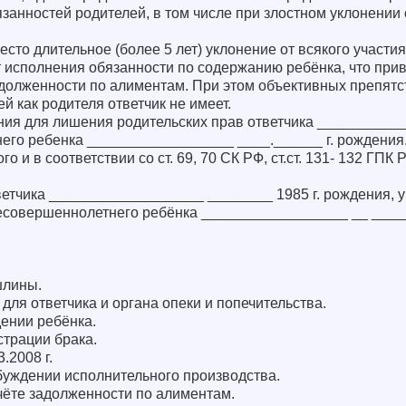
занностей родителей, в том числе при злостном уклонении 
сто длительное (более 5 лет) уклонение от всякого участия
т исполнения обязанности по содержанию ребёнка, что прив
долженности по алиментам. При этом объективных препятс
й как родителя ответчик не имеет.
ния для лишения родительских прав ответчика __________
го ребенка __________________ ____.______ г. рождения
и в соответствии со ст. 69, 70 СК РФ, ст.ст. 131- 132 ГПК 
етчика ___________________ ________ 1985 г. рождения, у
есовершеннолетнего ребёнка __________________ __ _____
шлины.
для ответчика и органа опеки и попечительства.
дении ребёнка.
страции брака.
.2008 г.
буждении исполнительного производства.
чёте задолженности по алиментам.