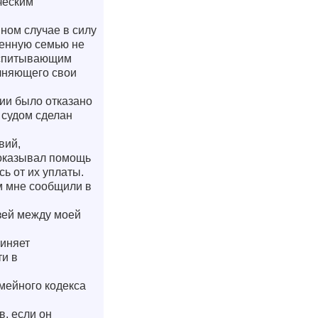
ческим
нном случае в силу
ценную семью не
оспитывающим
олняющего свои
нии было отказано
о судом сделан
вий,
 оказывал помощь
сь от их уплаты.
м мне сообщили в
зей между моей
чиняет
ти в
мейного кодекса
в, если он