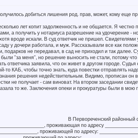
получилось добиться лишения род. прав, может, кому еще п
есколько лет копит задолженность и не общается. Я честно 
дами, а получить у нотариуса разрешение на удочерение - н
хотя вроде искали. В суд ответчик не пришел. Свидетелями
саду у дочери работала, и муж. Рассказывали все как полож
, подарков не передавал, в сад не приходил и так далее. С
были "за меня", но решение выносить не стали, потому что
ь ответчика заявила, что он живет в другом городе. Судья 
ой-то КАБ, чтобы точно знать, куда повестки отправлять надо
знания решения недействительным. Видимо, прописан он вс
естки не получает - сам виноват. На втором заседании свид
казала то же. Заключения опеки и прокуратуры были в мою п
В Первореченский районный с
_________________, проживающая по адресу ___________
_______________, проживающей по адресу: _____________
_________, проживающий по адресу: ___________________