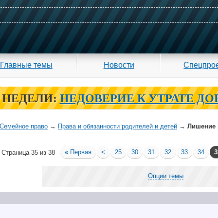
Главные темы
Новости
Спецпро
 НЕДЕЛИ:
НЕДОВЕРИЕ К УТРАТЕ ДО
Семейное право
→
Права и обязанности родителей и детей
→
Лишение 
«
Первая
<
25
30
31
32
33
34
3
Страница 35 из 38
Опции темы