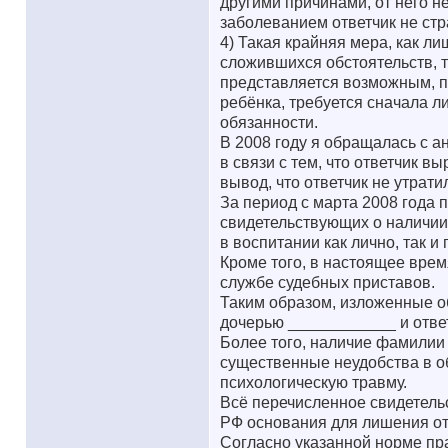
другими причинами, от него 
заболеванием ответчик не стр
4) Такая крайняя мера, как л
сложившихся обстоятельств, 
представляется возможным, 
ребёнка, требуется сначала л
обязанности.
В 2008 году я обращалась с а
в связи с тем, что ответчик в
вывод, что ответчик не утрати
За период с марта 2008 года 
свидетельствующих о наличии
в воспитании как лично, так и
Кроме того, в настоящее врем
службе судебных приставов.
Таким образом, изложенные о
дочерью ____________ и отве
Более того, наличие фамилии 
существенные неудобства в о
психологическую травму.
Всё перечисленное свидетельс
РФ основания для лишения от
Согласно указанной норме пра