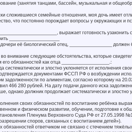
зование (занятия танцами, бассейн, музыкальная и общеоб
ски сложившиеся семейные отношения, моя дочь имеет отл
ество, что постоянно порождает вопросы у окружающих и п
_______________________, выражает готовность узаконить
рить ___________________
й дочери её биологический отец, ________________ должен
 во внимание следующие обстоятельства, которые свидетел
его обязанностей как отца __________________.:
да систематически и злостно уклоняется от исполнения сво
подтверждается документами ФССП РФ о возбуждении испо
ом задолженности по алиментам, согласно которому на 20.02
вил 466 280 рублей. На дату подачи данного иска задолжен
е, однако должник продолжает систематически и злостно у
полнения своих обязанностей по воспитанию ребёнка выраж
твенном и физическом развитии, обучении, подготовке к об
остановления Пленума Верховного Суда РФ от 27.05.1998 
разрешении споров, связанных с воспитанием детей»).
 обязанностей ответчиком не связано с стечением тяжёлых