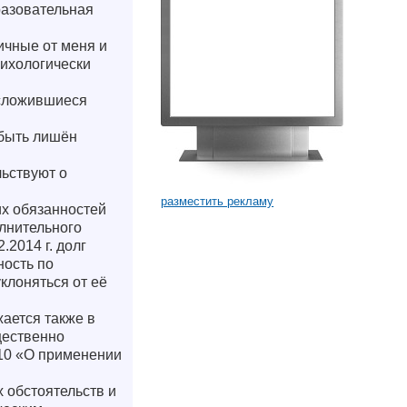
разовательная
ичные от меня и
сихологически
 сложившиеся
 быть лишён
ьствуют о
разместить рекламу
их обязанностей
лнительного
.2014 г. долг
ность по
клоняться от её
ается также в
щественно
№10 «О применении
 обстоятельств и