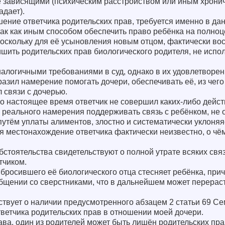
не зависящими (психическим расстройством или иным хрони
адает).
ишение ответчика родительских прав, требуется именно в да
так как иным способом обеспечить право ребёнка на полно
поскольку для её усыновления новым отцом, фактически в
ишить родительских прав биологического родителя, не исп
налогичными требованиями в суд, однако в их удовлетворе
ыразил намерение помогать дочери, обеспечивать её, из чег
л связи с дочерью.
по настоящее время ответчик не совершил каких-либо дейст
 реального намерения поддерживать связь с ребёнком, не
 путём уплаты алиментов, злостно и систематически уклоняя
я местонахождение ответчика фактически неизвестно, о чё
бстоятельства свидетельствуют о полной утрате всяких свя
тчиком.
бросившего её биологического отца стесняет ребёнка, при
бщении со сверстниками, что в дальнейшем может перерас
твует о наличии предусмотренного абзацем 2 статьи 69 Се
ветчика родительских прав в отношении моей дочери.
ва, один из родителей может быть лишён родительских пра