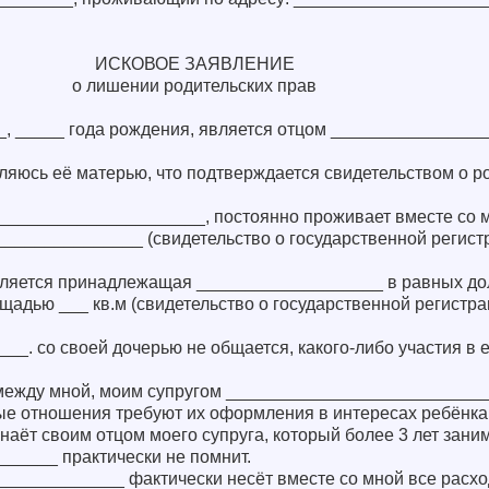
ИСКОВОЕ ЗАЯВЛЕНИЕ
о лишении родительских прав
 _____ года рождения, является отцом ________________
ляюсь её матерью, что подтверждается свидетельством о р
 _____________________, постоянно проживает вместе со м
______________ (свидетельство о государственной регист
вляется принадлежащая ___________________ в равных до
щадью ___ кв.м (свидетельство о государственной регистр
__. со своей дочерью не общается, какого-либо участия в 
 между мной, моим супругом __________________________
е отношения требуют их оформления в интересах ребёнка
знаёт своим отцом моего супруга, который более 3 лет зани
______ практически не помнит.
_____________ фактически несёт вместе со мной все расх