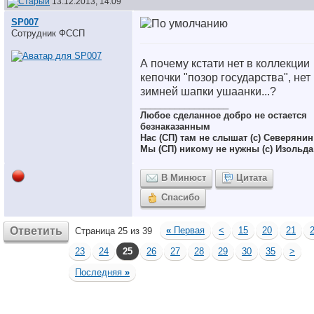
13.12.2013, 14:09
SP007
Сотрудник ФССП
А почему кстати нет в коллекции
кепочки "позор государства", нет
зимней шапки ушаанки...?
__________________
Любое сделанное добро не остается
безнаказанным
Нас (СП) там не слышат (с) Северянин
Мы (СП) никому не нужны (с) Изольда
В Минюст
Цитата
Спасибо
Ответить
«
Первая
<
15
20
21
Страница 25 из 39
23
24
25
26
27
28
29
30
35
>
Последняя
»