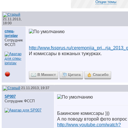
Опции темы
21.11.2013,
18:00
спец-
ipristav
Сотрудник
ФССП
http://www.fssprus.ru/ceremonija_pri...rja_2013_
И комиссары в кожаных тужурках.
В Минюст
Цитата
Спасибо
21.11.2013, 19:37
SP007
Сотрудник ФССП
Бакинские комиссары )))
А по поводу второй фото вопрос
http://www.youtube.com/watch?