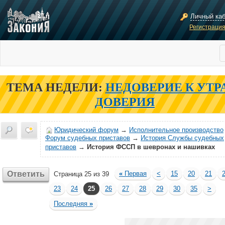
Личный ка
Регистраци
ТЕМА НЕДЕЛИ:
НЕДОВЕРИЕ К УТР
ДОВЕРИЯ
Юридический форум
→
Исполнительное производство
Форум судебных приставов
→
История Службы судебных
приставов
→
История ФССП в шевронах и нашивках
Ответить
«
Первая
<
15
20
21
Страница 25 из 39
23
24
25
26
27
28
29
30
35
>
Последняя
»