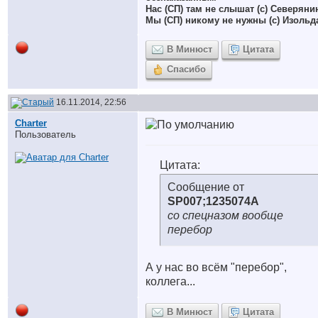
Нас (СП) там не слышат (с) Северяни
Мы (СП) никому не нужны (с) Изольд
В Минюст
Цитата
Спасибо
16.11.2014, 22:56
Charter
Пользователь
Цитата:
Сообщение от
SP007;1235074А
со спецназом вообще
перебор
А у нас во всём "перебор",
коллега...
В Минюст
Цитата