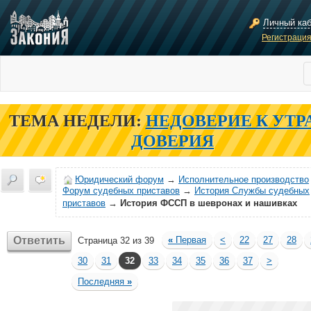
Личный ка
Регистраци
ТЕМА НЕДЕЛИ:
НЕДОВЕРИЕ К УТР
ДОВЕРИЯ
Юридический форум
→
Исполнительное производство
Форум судебных приставов
→
История Службы судебных
приставов
→
История ФССП в шевронах и нашивках
Ответить
«
Первая
<
22
27
28
Страница 32 из 39
30
31
32
33
34
35
36
37
>
Последняя
»