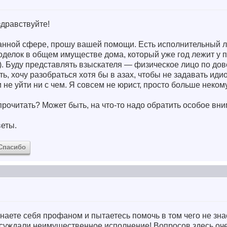
дравствуйте!
нной сфере, прошу вашей помощи. Есть исполнительный л
оделок в общем имуществе дома, который уже год лежит у 
). Буду представлять взыскателя — физическое лицо по дов
ь, хочу разобраться хотя бы в азах, чтобы не задавать иди
 не уйти ни с чем. Я совсем не юрист, просто больше некому
 прочитать? Может быть, на что-то надо обратить особое вн
веты.
Спасибо
аете себя профаном и пытаетесь помочь в том чего не знае
суждали неимущественное исполнение! Вопросов здесь оче