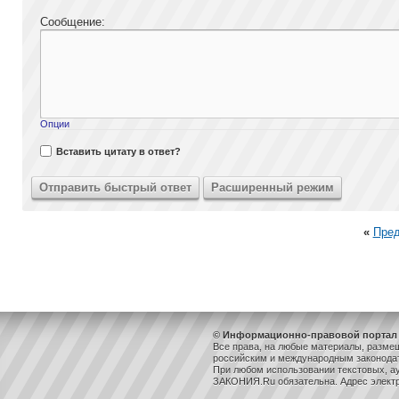
Сообщение:
Опции
Вставить цитату в ответ?
«
Пре
© Информационно-правовой портал 
Все права, на любые материалы, разме
российским и международным законодат
При любом использовании текстовых, ау
ЗАКОНИЯ.Ru обязательна. Адрес элект