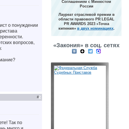
Соглашением с Минюстом
России
Лауреат отраслевой премии в
области правового PR LEGAL
PR AWARDS 2023 «Точка
ист о понуждении
кипения»
в двух номинациях
.
пристава
еренности.
отских вопросов,
«Закония» в соц. сетях
.
имание?
#
2
те! Так по
нь много и