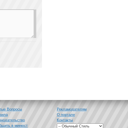
тые Вопросы
Рекламодателям
вила
О портале
онодательство
Контакты
бщить в минюст