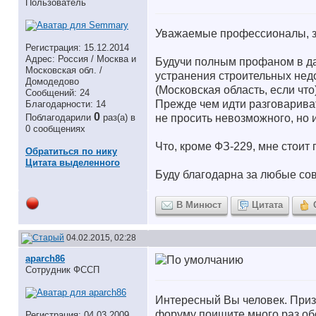
Пользователь
Уважаемые профессионалы, з
Регистрация: 15.12.2014
Адрес: Россия / Москва и
Будучи полным профаном в да
Московская обл. /
устранения строительных нед
Домодедово
(Московская область, если что
Сообщений: 24
Прежде чем идти разговариват
Благодарности: 14
0
не просить невозможного, но и
Поблагодарили
раз(а) в
0 сообщениях
Что, кроме ФЗ-229, мне стоит
Обратиться по нику
Цитата выделенного
Буду благодарна за любые со
В Минюст
Цитата
04.02.2015, 02:28
aparch86
Сотрудник ФССП
Интересный Вы человек. Призн
форуму поищите много раз об
Регистрация: 04.03.2009