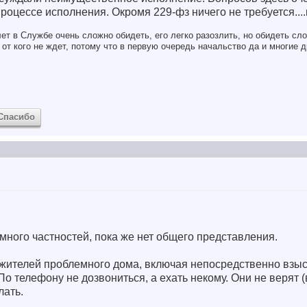
роцессе исполнения. Окромя 229-фз ничего не требуется....п
ет в Службе очень сложно обидеть, его легко разозлить, но обидеть сло
от кого не ждет, потому что в первую очередь начальство да и многие д
Спасибо
много частностей, пока же нет общего представления.
 жителей проблемного дома, включая непосредственно взыс
По телефону не дозвониться, а ехать некому. Они не верят 
лать.