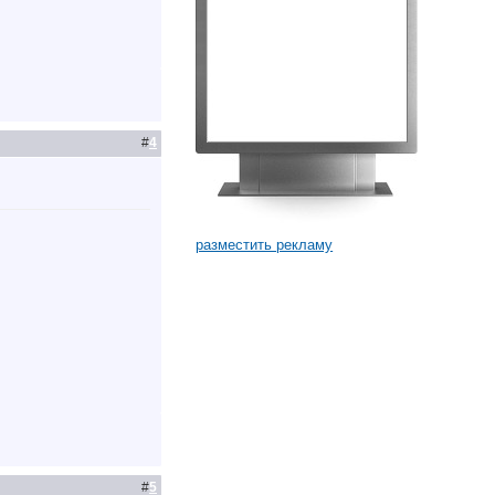
#
4
разместить рекламу
#
5