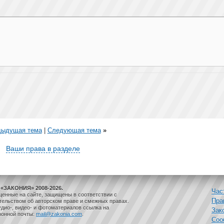
дыдущая тема
|
Следующая тема
»
Ваши права в разделе
«ЗАКОНИЯ» 2008-2026.
Час
щенные на сайте, защищены в соответствии с
Пра
ельством об авторском праве и смежных правах.
дио-, видео- и фотоматериалов ссылка на
Зак
ронной почты:
mail@zakonia.com
.
Соо