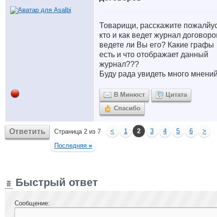
Товарищи, расскажите пожалйус
кто и как ведет журнал договор
ведете ли Вы его? Какие графы
есть и что отображает данный
журнал???
Буду рада увидеть много мнений
В Минюст
Цитата
Спасибо
Ответить
<
1
2
3
4
5
6
>
Страница 2 из 7
Последняя
»
Быстрый ответ
Сообщение: