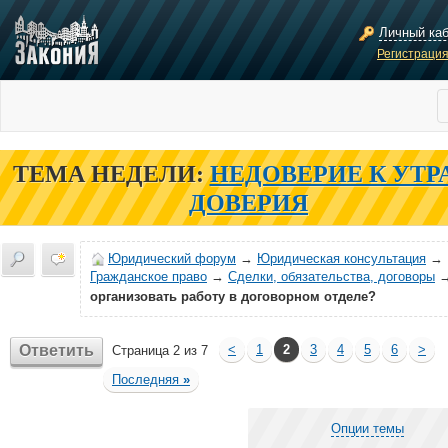
Личный ка
Регистраци
ТЕМА НЕДЕЛИ:
НЕДОВЕРИЕ К УТР
ДОВЕРИЯ
Юридический форум
→
Юридическая консультация
→
Гражданское право
→
Сделки, обязательства, договоры
организовать работу в договорном отделе?
Ответить
<
1
2
3
4
5
6
>
Страница 2 из 7
Последняя
»
Опции темы