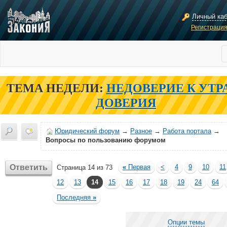
Личный ка
Регистраци
ТЕМА НЕДЕЛИ:
НЕДОВЕРИЕ К УТР
ДОВЕРИЯ
Юридический форум
→
Разное
→
Работа портала
→
Вопросы по пользованию форумом
Ответить
«
Первая
<
4
9
10
11
Страница 14 из 73
12
13
14
15
16
17
18
19
24
64
Последняя
»
Опции темы