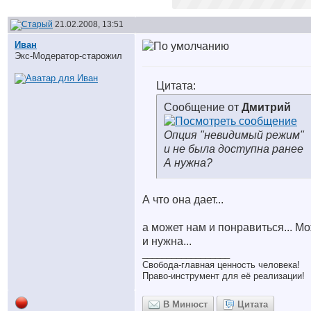
21.02.2008, 13:51
Иван
Экс-Модератор-старожил
Цитата:
Сообщение от
Дмитрий
Опция "невидимый режим"
и не была доступна ранее
А нужна?
А что она дает...
а может нам и понравиться... М
и нужна...
__________________
Свобода-главная ценность человека!
Право-инструмент для её реализации!
В Минюст
Цитата