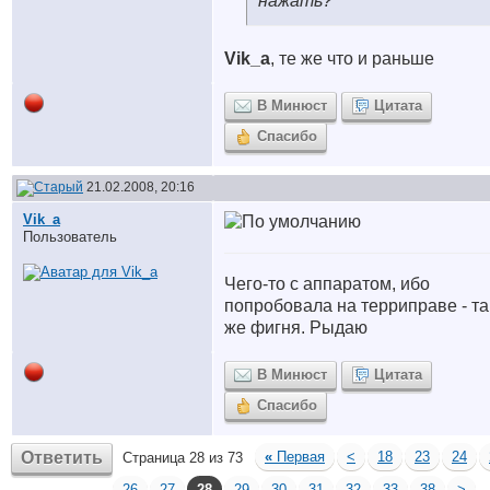
нажать?
Vik_a
, те же что и раньше
В Минюст
Цитата
Спасибо
21.02.2008, 20:16
Vik_a
Пользователь
Чего-то с аппаратом, ибо
попробовала на терриправе - та
же фигня. Рыдаю
В Минюст
Цитата
Спасибо
Ответить
«
Первая
<
18
23
24
Страница 28 из 73
26
27
28
29
30
31
32
33
38
>