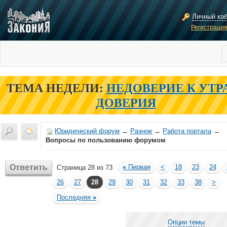
Личный ка
Регистраци
ТЕМА НЕДЕЛИ:
НЕДОВЕРИЕ К УТР
ДОВЕРИЯ
Юридический форум
→
Разное
→
Работа портала
→
Вопросы по пользованию форумом
Ответить
«
Первая
<
18
23
24
Страница 28 из 73
26
27
28
29
30
31
32
33
38
>
Последняя
»
Опции темы