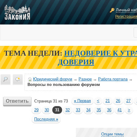
Личный ка
Регистраци
ТЕМА НЕДЕЛИ:
НЕДОВЕРИЕ К УТР
ДОВЕРИЯ
Юридический форум
→
Разное
→
Работа портала
→
Вопросы по пользованию форумом
Ответить
«
Первая
<
21
26
27
Страница 31 из 73
29
30
31
32
33
34
35
36
41
>
Последняя
»
Опции темы