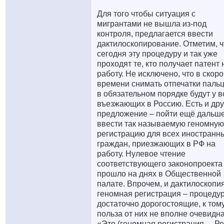
Для того чтобы ситуация с
мигрантами не вышла из-под
контроля, предлагается ввести
дактилоскопирование. Отметим, ч
сегодня эту процедуру и так уже
проходят те, кто получает патент 
работу. Не исключено, что в скор
времени снимать отпечатки паль
в обязательном порядке будут у в
въезжающих в Россию. Есть и дру
предложение – пойти ещё дальше
ввести так называемую геномную
регистрацию для всех иностранн
граждан, приезжающих в РФ на
работу. Нулевое чтение
соответствующего законопроекта
прошло на днях в Общественной
палате. Впрочем, и дактилоскопия
геномная регистрация – процеду
достаточно дорогостоящие, к том
польза от них не вполне очевидна
«Это (геномная регистрация. – Ре