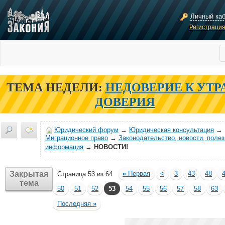
Личный ка
Регистраци
ТЕМА НЕДЕЛИ:
НЕДОВЕРИЕ К УТР
ДОВЕРИЯ
Юридический форум
→
Юридическая консультация
→
Миграционное право
→
Законодательство, новости, поле
информация
→
НОВОСТИ!
Закрытая
«
Первая
<
3
43
48
Страница 53 из 64
тема
50
51
52
53
54
55
56
57
58
63
Последняя
»