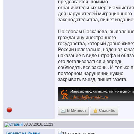
предлагается, помимо
ограничительных мер, и амнистия
для нарушителей миграционного
законодательства, пишет издание
По словам Паскачева, выявленн
гражданину иностранного
государства, который давно живе
России нелегально, надо назнача
наказание в виде штрафа и обяза
его легализоваться и впредь
соблюдать все законы. И только 
повторном нарушении нужно
закрывать въезд, пишет газета.
__________________
В Минюст
Спасибо
08.07.2016, 11:23
Геральт из Ривии